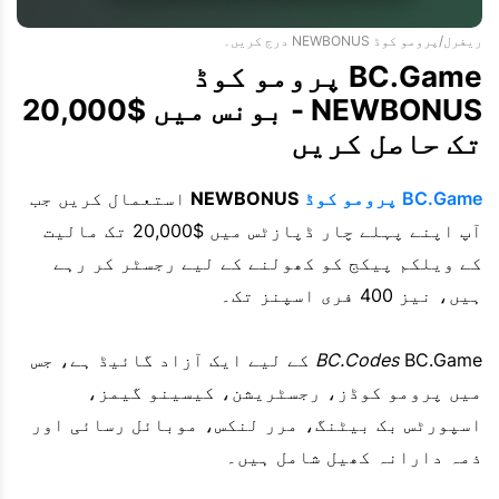
ریفرل/پرومو کوڈ NEWBONUS درج کریں۔
BC.Game پرومو کوڈ
NEWBONUS - بونس میں $20,000
تک حاصل کریں
BC.Game پرومو کوڈ
NEWBONUS
استعمال کریں جب
آپ اپنے پہلے چار ڈپازٹس میں $20,000 تک مالیت
کے ویلکم پیکج کو کھولنے کے لیے رجسٹر کر رہے
ہیں، نیز 400 فری اسپنز تک۔
BC.Codes
BC.Game کے لیے ایک آزاد گائیڈ ہے، جس
میں پرومو کوڈز، رجسٹریشن، کیسینو گیمز،
اسپورٹس بک بیٹنگ، مرر لنکس، موبائل رسائی اور
ذمہ دارانہ کھیل شامل ہیں۔