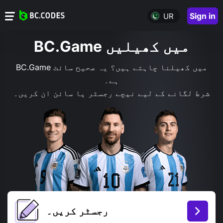
Sign in
UR
BC.Game میں کھیلیں
BC.Game میں کھیلنا چاہتے ہیں؟ یہ صحیح سائٹ
ہے۔
شرط لگانے کے لیے نیچے رجسٹر یا سائن ان کریں۔
رجسٹر کریں۔