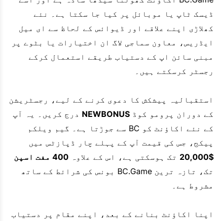
ڈیسک ٹاپ یا موبائل پر کیا جا سکتا ہے۔ نئے
کھلاڑی اپنے علاقے اور ڈیوائس کے لحاظ سے ای میل
ایڈریس، معاون سماجی لاگ ان اختیارات یا بٹوے پر
مبنی سائن اپ کے دستیاب طریقے استعمال کرکے
رجسٹر کرسکتے ہیں۔
استقبالیہ پیشکش کا دعوی کرنے کے لیے، رجسٹریشن
کے دوران پرومو کوڈ
NEWBONUS
درج کریں۔ یہ آپ
کے نئے اکاؤنٹ کو BC سے جوڑتا ہے۔ گیم ویلکم
پیکج، جس کی قیمت آپ کے پہلے چار ڈپازٹس میں
$20,000
تک ہوسکتی ہے، اس کے علاوہ
400 مفت اسپن
تک، تازہ ترین BC.Game بونس کی شرائط کے ساتھ
مشروط ہے۔
اپنا اکاؤنٹ بنانے کے بعد، اپنے مقام پر دستیاب