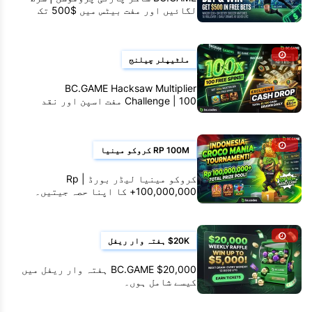
لگائیں اور مفت بیٹس میں $500 تک
جیتیں۔
ملٹیپلر چیلنج
BC.GAME Hacksaw Multiplier
Challenge | 100 مفت اسپن اور نقد
انعامات جیتیں۔
RP 100M کروکو مینیا
کروکو مینیا لیڈر بورڈ | Rp
100,000,000+ کا اپنا حصہ جیتیں۔
$20K ہفتہ وار ریفل
BC.GAME $20,000 ہفتہ وار ریفل میں
کیسے شامل ہوں۔