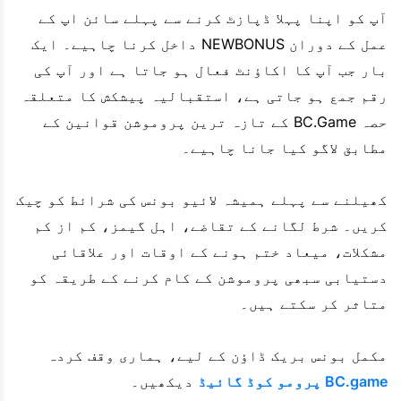
آپ کو اپنا پہلا ڈپازٹ کرنے سے پہلے سائن اپ کے
عمل کے دوران NEWBONUS داخل کرنا چاہیے۔ ایک
بار جب آپ کا اکاؤنٹ فعال ہو جاتا ہے اور آپ کی
رقم جمع ہو جاتی ہے، استقبالیہ پیشکش کا متعلقہ
حصہ BC.Game کے تازہ ترین پروموشن قوانین کے
مطابق لاگو کیا جانا چاہیے۔
کھیلنے سے پہلے ہمیشہ لائیو بونس کی شرائط کو چیک
کریں۔ شرط لگانے کے تقاضے، اہل گیمز، کم از کم
مشکلات، میعاد ختم ہونے کے اوقات اور علاقائی
دستیابی سبھی پروموشن کے کام کرنے کے طریقہ کو
متاثر کر سکتے ہیں۔
مکمل بونس بریک ڈاؤن کے لیے، ہماری وقف کردہ
BC.game پرومو کوڈ گائیڈ
دیکھیں۔