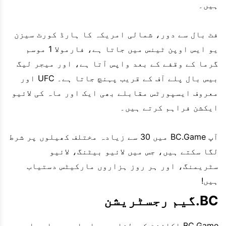
ہیں۔
فٹ بال سے دور، شمالی امریکہ کا ہارڈ کورٹ سیزن
یو ایس اوپن ٹینس میں جاتا ہے، فارمولا 1 موسم
گرما کے وقفے کے بعد واپس آتا ہے، اور میجر لیگ
بیس بال پلے آف کے قریب پہنچ جاتا ہے۔ UFC اور
معروف ایسپورٹس مقابلے بھی ایک اور ماہ کی لائیو
ایکشن فراہم کرتے ہیں۔
آپ BC.Game میں 30 سے زیادہ مختلف کھیلوں پر شرط
لگا سکتے ہیں، جس میں لائیو بیٹنگ، لائیو
سٹریمنگ، اور ہر روز ہزاروں مارکیٹس دستیاب
ہیں!
BC.گیم رجسٹریشن
BC.Game اکاؤنٹ کھولنا سیدھا سادہ ہے اور اسے