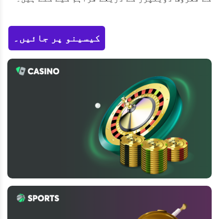
کیسینو پر جائیں۔