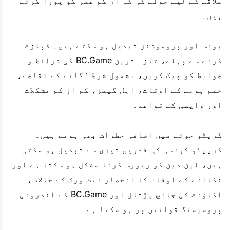
علاقے کے لیے جوئے کی کم از کم عمر کو پورا کرتے
ہیں۔
بونس اور پروموشنز تبدیل ہو سکتے ہیں۔ ڈپازٹ
کرنے سے پہلے، تازہ ترین BC.Game کی شرائط و
ضوابط کو چیک کریں، بشمول شرط لگانے کے تقاضے،
ختم ہونے کے اوقات، اہل گیمز، کم از کم مشکلات
اور واپسی کے قواعد۔
کرپٹو جوئے میں اضافی خطرات بھی ہوتے ہیں۔
کریپٹو کرنسی کی قدریں تیزی سے تبدیل ہو سکتی
ہیں، لین دین کو ریورس کرنا مشکل ہو سکتا ہے اور
نکالنے کے اوقات کا انحصار نیٹ ورک کے حالات،
اکاؤنٹ کی جانچ پڑتال اور BC.Game کے اندرونی
پروسیسنگ قوانین پر ہو سکتا ہے۔