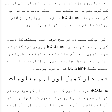
ادائیگیوں، بڑے کیسینو لابی اور کھیلوں کی کوریج
کی طرف متوجہ ہو سکتے ہیں، جبکہ دوسرے سائن اپ
کرنے سے پہلے BC.Game کا زیادہ روایتی آن لائن
بیٹنگ سائٹس سے موازنہ کرنا چاہتے ہیں۔
اگر آپ کی بنیادی ترجیح خوش آئند پیشکش کا دعوی
کر رہی ہے، تو ہمارے BC.Game پرومو کوڈ گائیڈ سے
شروع کریں۔ اگر آپ سائٹ کے کام کرنے کے طریقے پر
ایک وسیع تر نظر چاہتے ہیں، تو اکاؤنٹ بنانے سے
پہلے مکمل BC.Game کا جائزہ پڑھیں۔
ذمہ دار کھیل اور اہم معلومات
BC.Game صرف بالغوں کے لیے ہے۔ آپ کو صرف رجسٹر
کرنا، جمع کرنا یا بونس کا دعوی کرنا چاہیے اگر
آپ کے مقام پر آن لائن جوا قانونی ہے اور آپ اپنے