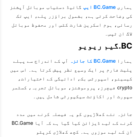
ہماری
BC.Game ایپ
گائیڈ دستیاب موبائل آپشنز
کی وضاحت کرتی ہے، بشمول براؤزر پلے، ایپ تک
رسائی، ہوم اسکرین شارٹ کٹس اور محفوظ موبائل
لاگ ان ٹپس۔
BC.گیم ریویو
ہمارا
BC.Game کا جائزہ
آپ کے اندراج سے پہلے
پلیٹ فارم پر ایک وسیع نظر پیش کرتا ہے۔ اس میں
کیسینو، اسپورٹس بک، ادائیگی کے اختیارات،
crypto فیچرز، پروموشنز، موبائل تجربہ، کسٹمر
سپورٹ اور اکاؤنٹ سیکیورٹی شامل ہیں۔
جائزہ نئے کھلاڑیوں کو یہ فیصلہ کرنے میں مدد
کرنے کے لیے ڈیزائن کیا گیا ہے کہ آیا BC.Game
ان کے لیے موزوں ہے۔ کچھ کھلاڑی کرپٹو