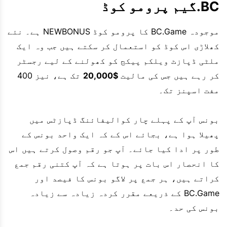
BC.گیم پرومو کوڈ
موجودہ BC.Game کا پرومو کوڈ NEWBONUS ہے۔ نئے
کھلاڑی اس کوڈ کو استعمال کر سکتے ہیں جب وہ ایک
ملٹی ڈپازٹ ویلکم پیکج کو کھولنے کے لیے رجسٹر
کر رہے ہیں جس کی مالیت
$20,000
تک ہے، نیز 400
مفت اسپنز تک۔
بونس آپ کے پہلے چار کوالیفائنگ ڈپازٹس میں
پھیلا ہوا ہے، بجائے اس کے کہ ایک واحد بونس کے
طور پر ادا کیا جائے۔ آپ جو رقم وصول کرتے ہیں اس
کا انحصار اس بات پر ہوتا ہے کہ آپ کتنی رقم جمع
کراتے ہیں، ہر جمع پر لاگو بونس کا فیصد اور
BC.Game کے ذریعے مقرر کردہ زیادہ سے زیادہ
بونس کی حد۔