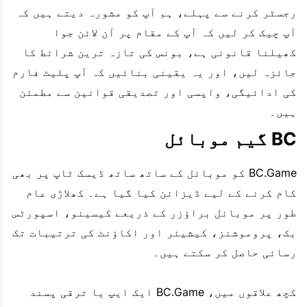
رجسٹر کرنے سے پہلے، ہم آپ کو مشورہ دیتے ہیں کہ
آپ چیک کر لیں کہ آپ کے مقام پر آن لائن جوا
کھیلنا قانونی ہے، بونس کی تازہ ترین شرائط کا
جائزہ لیں، اور یہ یقینی بنائیں کہ آپ پلیٹ فارم
کی ادائیگی، واپسی اور تصدیقی قوانین سے مطمئن
ہیں۔
BC گیم موبائل
BC.Game کو موبائل کے ساتھ ساتھ ڈیسک ٹاپ پر بھی
کام کرنے کے لیے ڈیزائن کیا گیا ہے۔ کھلاڑی عام
طور پر موبائل براؤزر کے ذریعے کیسینو، اسپورٹس
بک، پروموشنز، کیشیئر اور اکاؤنٹ کی ترتیبات تک
رسائی حاصل کر سکتے ہیں۔
کچھ علاقوں میں، BC.Game ایک ایپ یا ترقی پسند