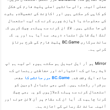
جعلی آئینہ والی سائٹیں اصلی پلیٹ فارم کی شکل
کو کاپی کر سکتی ہیں اور اکاؤنٹ کی تفصیلات، بٹوے
کی معلومات یا ڈپازٹ چوری کرنے کے لیے استعمال
کی جا سکتی ہیں۔ لاگ ان کرنے سے پہلے، چیک کریں کہ
لنک ایک قابل اعتماد ذریعہ سے آیا ہے اور یہ کہ
سائٹ سرکاری BC.Game پلیٹ فارم کی طرح برتاؤ
کرتی ہے۔
Mirror یو آر ایل تبدیل ہو سکتے ہیں، اس لیے ہم اپ
ڈیٹ رسائی کے اختیارات اور حفاظتی رہنمائی کے
ساتھ ایک وقف شدہ
BC.Game مرر سائٹس کا
صفحہ
برقرار رکھتے ہیں۔ کسی بھی متبادل ڈومین کو
استعمال کرنے سے پہلے کھلاڑیوں کو یہ بھی چیک
کرنا چاہیے کہ آیا ان کے مقام پر آن لائن جوئے اور
آئینہ سائٹ تک رسائی کی اجازت ہے۔