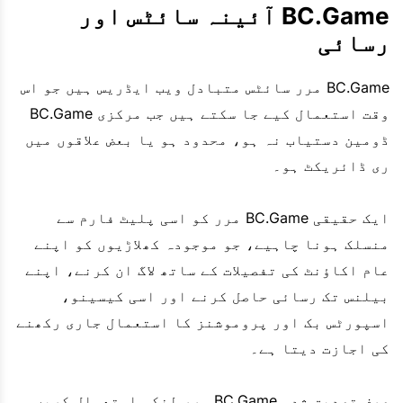
BC.Game آئینہ سائٹس اور
رسائی
BC.Game مرر سائٹس متبادل ویب ایڈریس ہیں جو اس
وقت استعمال کیے جا سکتے ہیں جب مرکزی BC.Game
ڈومین دستیاب نہ ہو، محدود ہو یا بعض علاقوں میں
ری ڈائریکٹ ہو۔
ایک حقیقی BC.Game مرر کو اسی پلیٹ فارم سے
منسلک ہونا چاہیے، جو موجودہ کھلاڑیوں کو اپنے
عام اکاؤنٹ کی تفصیلات کے ساتھ لاگ ان کرنے، اپنے
بیلنس تک رسائی حاصل کرنے اور اسی کیسینو،
اسپورٹس بک اور پروموشنز کا استعمال جاری رکھنے
کی اجازت دیتا ہے۔
صرف تصدیق شدہ BC.Game مرر لنکس استعمال کریں۔