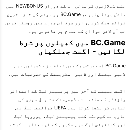
نئے کھلاڑیوں کو سائن اپ کے دوران NEWBONUS میں
داخل ہونا چاہیے، BC.Game پر بونس کی تازہ ترین
شرائط چیک کریں، اور صرف اس صورت میں رجسٹر کریں
جب آن لائن جوا ان کے مقام پر قانونی ہو۔
BC.Game میں کھیلوں پر شرط
لگائیں - اگست جھلکیاں
BC.Game اسپورٹس بک میں تمام بڑے کھیلوں میں
لائیو بیٹنگ اور لائیو اسٹریمنگ کی خصوصیات ہیں۔
اگست مہینے کے آخر میں پریمیئر لیگ کے ابتدائی
راؤنڈز کے ساتھ نئے ڈومیسٹک فٹ بال سیزن کی
تیاری کو یکجا کرتا ہے۔ UEFA کوالیفائنگ بھی
جاری ہے کیونکہ کلب چیمپئنز لیگ، یوروپا لیگ
اور کانفرنس لیگ میں جگہوں کے لیے مقابلہ کرتے