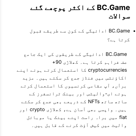
BC.Game کے اکثر پوچھے گئے 
سوالات
BC.Game ادائیگی کے کون سے طریقے قبول
کرتا ہے؟
BC.Game ادائیگی کے طریقوں کی ایک جامع
صف فراہم کرتا ہے۔ کھلاڑی 90+
cryptocurrencies کا استعمال کرتے ہوئے اپنے
اکاؤنٹس میں فنڈز جمع کر سکتے ہیں۔ مزید
برآں، آپ مقامی کرنسیوں کا استعمال کرتے
ہوئے ای-والیٹس اور بینک ٹرانسفرز کے
ساتھ ساتھ NFTs کے ذریعے بھی جمع کر سکتے
ہیں۔ واپسی بھی آسان ہے، کھلاڑی crypto اور
fiat میں براہ راست اپنے بینک یا موبائل
والیٹ میں کیش آؤٹ کرنے کے قابل ہیں۔