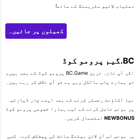
دستیاب لائیو سٹریمنگ کے ساتھ!
کھیلوں پر جائیں۔
BC.گیم پرومو کوڈ
اگر آپ تازہ ترین BC.Game پرومو کوڈ کے بعد ہیں،
تو ہمارے پاس بالکل وہی ہے جو آپ تلاش کر رہے ہیں۔
نیا اکاؤنٹ رجسٹر کرنے کے بعد اپنے چار ڈپازٹس
پر بونس حاصل کرنے کے لیے ہمارا خصوصی پرومو کوڈ
NEWBONUS
استعمال کریں۔
یہ بونس اس آن لائن بیٹنگ سائٹ کی پیشکش کردہ کسی