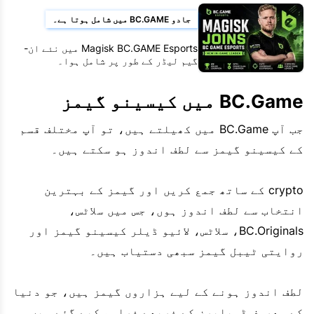
جادو BC.GAME میں شامل ہوتا ہے۔
Magisk BC.GAME Esports میں نئے ان-
گیم لیڈر کے طور پر شامل ہوا۔
BC.Game میں کیسینو گیمز
جب آپ BC.Game میں کھیلتے ہیں، تو آپ مختلف قسم
کے کیسینو گیمز سے لطف اندوز ہو سکتے ہیں۔
crypto کے ساتھ جمع کریں اور گیمز کے بہترین
انتخاب سے لطف اندوز ہوں، جس میں سلاٹس،
BC.Originals، سلاٹس، لائیو ڈیلر کیسینو گیمز اور
روایتی ٹیبل گیمز سبھی دستیاب ہیں۔
لطف اندوز ہونے کے لیے ہزاروں گیمز ہیں، جو دنیا
کے معروف ڈویلپرز کے ذریعے فراہم کیے گئے ہیں۔