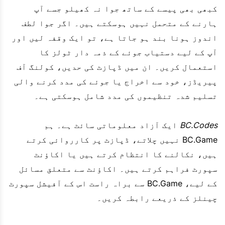
کبھی بھی پیسے کے ساتھ جوا نہ کھیلو جسے آپ
ہارنے کے متحمل نہیں ہوسکتے ہیں۔ اگر جوا لطف
اندوز ہونا بند ہو جاتا ہے، تو ایک وقفہ لیں اور
آپ کے لیے دستیاب جوئے کے ذمہ دار ٹولز کا
استعمال کریں۔ ان میں ڈپازٹ کی حدیں، کولنگ آف
پیریڈز، خود سے اخراج یا جوئے کی مدد کرنے والی
تسلیم شدہ تنظیموں کی مدد شامل ہوسکتی ہے۔
BC.Codes
ایک آزاد معلوماتی سائٹ ہے۔ ہم
BC.Game نہیں چلاتے، ڈپازٹ پر کارروائی کرتے
ہیں، نکالنے کا انتظام کرتے ہیں یا اکاؤنٹ
سپورٹ فراہم کرتے ہیں۔ اکاؤنٹ سے متعلق مسائل
کے لیے، BC.Game سے براہ راست اس کے آفیشل سپورٹ
چینلز کے ذریعے رابطہ کریں۔