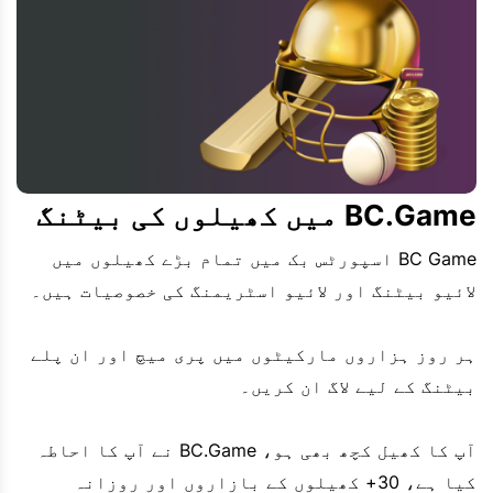
BC.Game میں کھیلوں کی بیٹنگ
BC Game اسپورٹس بک میں تمام بڑے کھیلوں میں
لائیو بیٹنگ اور لائیو اسٹریمنگ کی خصوصیات ہیں۔
ہر روز ہزاروں مارکیٹوں میں پری میچ اور ان پلے
بیٹنگ کے لیے لاگ ان کریں۔
آپ کا کھیل کچھ بھی ہو، BC.Game نے آپ کا احاطہ
کیا ہے، 30+ کھیلوں کے بازاروں اور روزانہ