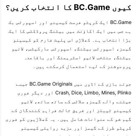
کیوں BC.Game کا انتخاب کریں؟
BC.Game ایک کرپٹو فرسٹ کیسینو اور اسپورٹس بک
ہے جس میں ایک اکاؤنٹ میں بیٹنگ پروڈکٹس کا ایک
بڑا انتخاب ہے۔ کھلاڑی اس پلیٹ فارم کو کیسینو
گیمز، اسپورٹس بیٹنگ، اسپورٹس مارکیٹس، لائیو
بیٹنگ، منتخب لائیو اسٹریمنگ اور باقاعدہ
پروموشنز کے لیے استعمال کرسکتے ہیں۔
جوئے بازی کے اڈوں میں BC.Game Originals جیسے
Crash, Dice, Limbo, Mines, Plinko اور دیگر فوری
جیتنے والے گیمز، سلاٹس کے ساتھ ساتھ، لائیو
کیسینو ٹیبلز اور فریق ثالث فراہم کنندگان کے
گیم شو کے عنوانات شامل ہیں۔ یہ کھلاڑیوں کو فوری
کرپٹو طرز کے گیمز اور مزید روایتی کیسینو