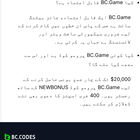
کیا BC.Game قابل اعتماد ہے؟
BC.Game ایک قابل اعتماد، جائز بیٹنگ
سائٹ ہے جس کے پاس ان خطوں میں کام کرنے کے
لیے ضروری سیکیورٹی سافٹ ویئر اور
لائسنسنگ ہے جہاں یہ کرتی ہے۔
کیا کوئی BC.Game پرومو کوڈ ہے اور اس سے
مجھے کیا ملے گا؟
$20,000 تک کے چار جمع بونس حاصل کرنے کے
لیے BC.Game پرومو کوڈ NEWBONUS کے ساتھ
رجسٹر ہوں۔ 400 فری اسپنز کا دعوی بھی نئے
کھلاڑی کر سکتے ہیں۔