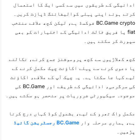
ادائیگی کے طریقوں میں سے کسی ایک کا استعمال
کرتے ہوئے اپنی پہلی کوالیفائنگ ڈپازٹ کریں۔
BC.Game crypto فوکسڈ ہے، لیکن کچھ علاقے منتخب
fiat یا فریق ثالث ادائیگی کے اختیارات کو بھی
سپورٹ کر سکتے ہیں۔
کچھ کھلاڑیوں سے کچھ پروموشنز جمع کرنے، نکالنے
یا دعوی کرنے سے پہلے اکاؤنٹ چیک مکمل کرنے کے
لیے کہا جا سکتا ہے۔ یہ چیک آپ کے علاقے، اکاؤنٹ
کی سرگرمی، ادائیگی کے طریقے اور BC.Game کی
موجودہ سیکیورٹی ضروریات پر منحصر ہو سکتے ہیں۔
مکمل واک تھرو کے لیے، بشمول کوڈ کہاں درج کرنا
ہے، ہماری مرحلہ وار
BC.Game رجسٹریشن گائیڈ
پڑھیں۔