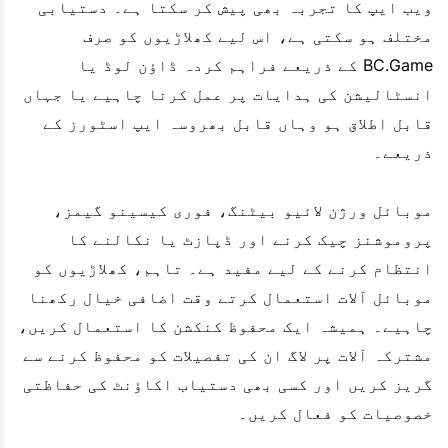
ویب ایپ کا تجربہ بھی پیش کر سکتا ہے۔ دستیابی
مختلف ہو سکتی ہے، اس لیے کھلاڑیوں کو صرف
BC.Game کے ذریعے فراہم کردہ ڈاؤن لوڈ یا
انسٹالیشن کی ہدایات پر عمل کرنا چاہیے یا جہاں
قابل اطلاق ہو وہاں قابل بھروسہ ایپ اسٹورز کے
ذریعے۔
موبائل ورژن لائیو بیٹنگ، فوری کیسینو گیمز،
پروموشنز چیک کرنے اور ڈپازٹ یا نکالنے کا
انتظام کرنے کے لیے مفید ہے۔ تاہم، کھلاڑیوں کو
موبائل آلات استعمال کرتے وقت اضافی خیال رکھنا
چاہیے۔ ہمیشہ ایک محفوظ کنکشن کا استعمال کریں،
مشترکہ آلات پر لاگ ان کی تفصیلات کو محفوظ کرنے سے
گریز کریں اور کسی بھی دستیاب اکاؤنٹ کی حفاظتی
خصوصیات کو فعال کریں۔