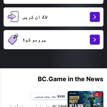
لاگ ان کریں
پرومو کوڈ
BC.Game in the News
$500 مفت بیٹس جیتیں۔
BC.GAME ساکر پارٹی پروموشن | شرط