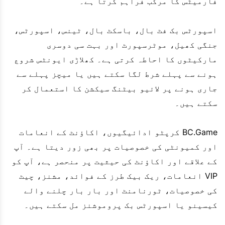
فارمیٹس کا مرکب فراہم کرتا ہے۔
اسپورٹس بک فٹ بال، باسکٹ بال، ٹینس، اسپورٹس،
جنگی کھیل، موٹرسپورٹ اور بہت سی دوسری
مارکیٹوں کا احاطہ کرتی ہے۔ کھلاڑی ایونٹس شروع
ہونے سے پہلے شرط لگا سکتے ہیں یا میچز پہلے سے
جاری ہونے پر لائیو بیٹنگ سیکشن کا استعمال کر
سکتے ہیں۔
BC.Game کرپٹو ادائیگیوں، اکاؤنٹ کے انعامات
اور کمیونٹی کی خصوصیات پر بھی زور دیتا ہے۔ آپ
کے علاقے اور اکاؤنٹ کی حیثیت پر منحصر ہے، آپ کو
VIP انعامات، ریک بیک طرز کے فوائد، مشنز، چیٹ
کی خصوصیات، ٹورنامنٹ اور بار بار چلنے والے
کیسینو یا اسپورٹس بک پروموشنز مل سکتے ہیں۔