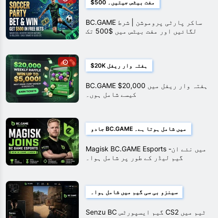
$500 مفت بیٹس جیتیں۔
BC.GAME ساکر پارٹی پروموشن | شرط
لگائیں اور مفت بیٹس میں $500 تک
جیتیں۔
$20K ہفتہ وار ریفل
BC.GAME $20,000 ہفتہ وار ریفل میں
کیسے شامل ہوں۔
جادو BC.GAME میں شامل ہوتا ہے۔
Magisk BC.GAME Esports میں نئے ان-
گیم لیڈر کے طور پر شامل ہوا۔
سینزو بی سی گیم میں شامل ہوا۔
Senzu BC گیم ایسپورٹس CS2 ٹیم میں