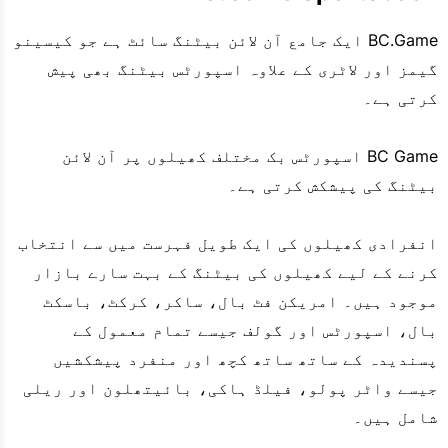
BC.Game ایک جامع آن لائن بیٹنگ سائٹ ہے جو کیسینو
گیمز اور لاٹری کے علاوہ اسپورٹس بیٹنگ بھی پیش
کرتی ہے۔
BC Game اسپورٹس بک مختلف کھیلوں پر آن لائن
بیٹنگ کی پیشکش کرتی ہے۔
انفرادی کھیلوں کی ایک طویل فہرست میں سے انتخاب
کرنے کے لیے کھیلوں کی بیٹنگ کے بہت سارے بازار
موجود ہیں۔ امریکن فٹ بال، ساکر، کرکٹ، باسکٹ
بال، اسپورٹس اور گولف جیسے تمام معمول کے
پسندیدہ کے ساتھ ساتھ کچھ اور منفرد پیشکشیں
جیسے واٹر پولو، فیلڈ ہاکی، بائیتھلون اور ریلی
شامل ہیں۔