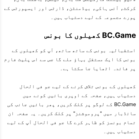
کرکٹ، آئس ہاکی، بیڈمنٹن، ڈارٹس اور ایسپورٹس کے
پورے مجموعہ کے لیے دستیاب ہیں۔
BC.Game کھیلوں کا بونس
استقبالیہ بونس کے ساتھ ساتھ، آپ کو کھیلوں کے
بونس کا ایک مستقل بہاؤ ملے گا جس سے اس پلیٹ فارم
پر فائدہ اٹھایا جا سکتا ہے۔
کھیلوں کے بونس تلاش کرنے کے لیے جو فی الحال
دستیاب ہیں، صفحہ کے اوپری بائیں کونے میں
BC.Game کے لوگو پر کلک کریں، پھر بائیں جانب کی
سائڈبار میں "پروموشنز" پر کلک کریں۔ یہ صفحہ ان
تمام بونسز کو ظاہر کرے گا جو فی الحال آپ کے لیے
دستیاب ہیں۔