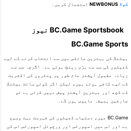
کوڈ
NEWBONUS
استعمال کریں۔
BC.Game Sportsbook نیوز
BC.Game Sports
بیٹنگ کی بہترین سائٹس میں سے انتخاب کرنے کے لیے
کھیلوں کی سب سے بڑی رینج ہوتی ہے۔ اگرچہ سب سے
زیادہ مقبول آپشنز عام طور پر پنٹروں کی اکثریت
کے لیے کافی ہوتے ہیں، لیکن اگر کوئی سائٹ بیٹنگ
کے کچھ اور بہترین آپشنز پیش نہیں کرتی ہے تو
صارفین ہمیشہ مایوس ہوں گے۔
BC.Game میں، دستیاب کھیلوں کی فہرست بہت وسیع
ہے اور اس میں اسپورٹس اور ورچوئل اسپورٹس اس کی