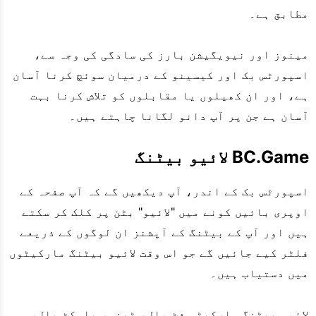
مطابق ہے۔
مینوز اور نیویگیشن بارز کی سادگی کی وجہ سے،
اسپورٹس بک اور کیسینو کے درمیان سوئچ کرنا آسان
ہے، اور ان کھیلوں یا مقابلوں کو تلاش کرنا بہت
آسان ہے جن پر آپ دانو لگانا چاہتے ہیں۔
BC.Game لائیو بیٹنگ
اسپورٹس بک کے اندر، آپ دیکھیں گے کہ آپ صفحہ کے
اوپری بائیں کونے میں "لائیو" بٹن پر کلک کر سکتے
ہیں اور آپ کے بیٹنگ کے آپشنز ان لوگوں کے ذریعے
فلٹر کیے جائیں گے جو اس وقت لائیو بیٹنگ مارکیٹوں
میں دستیاب ہیں۔
لائیو بیٹنگ مارکیٹس فٹ بال، ٹینس، باسکٹ بال،