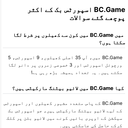
BC.Game اسپورٹس بک کے اکثر 
پوچھے گئے سوالات
 میں BC.Game میں کون سے کھیلوں پر شرط لگا 
سکتا ہوں؟
BC.Game میں، آپ 35 اصلی کھیلوں، 9 اسپورٹس، 5
ورچوئل اسپورٹس اور 3 خصوصی زمروں پر دانو لگا
سکتے ہیں۔ یہ تعداد ہمیشہ بڑھ رہی ہے!
 کیا BC.Game میں لائیو بیٹنگ مارکیٹس ہیں؟
BC.Game کے پاس متعدد مشہور کھیلوں اور اسپورٹس
کے لیے لائیو بیٹنگ مارکیٹس ہیں، جو اسپورٹس بک
سیکشن کے اوپری بائیں کونے میں لائیو بٹن پر کلک
کرکے حاصل کی جاسکتی ہیں۔