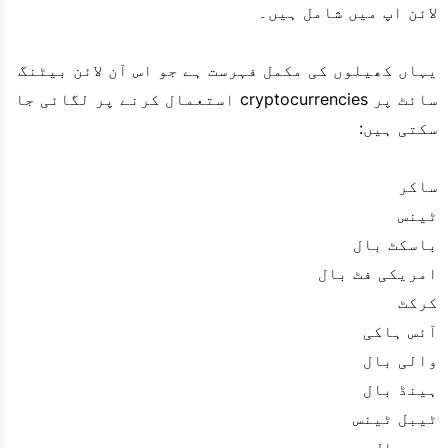
لائن اپ میں شامل ہیں۔
یہاں کھیلوں کی مکمل فہرست ہے جو اس آن لائن بیٹنگ
سائٹ پر cryptocurrencies استعمال کرنے پر لگائی جا
سکتی ہیں:
ساکر
ٹینس
باسکٹ بال
امریکی فٹ بال
کرکٹ
آئس ہاکی
والی بال
ہینڈ بال
ٹیبل ٹینس
بیس بال