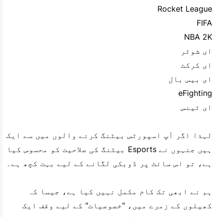
Rocket League
FIFA
NBA 2K
ای شوٹر
ای کرکٹ
ای بیس بال
eFighting
ای ٹینس
لہذا اگر آپ اسپورٹس بیٹنگ کرنے والوں میں سے ایک
ہیں جنہوں نے Esports بیٹنگ کی صلاحیت کو محسوس کیا
ہے، تو اس سائٹ پر ڈوبکی لگانے کے لیے بہت کچھ ہے۔
ہم نے ابھی تک کام مکمل نہیں کیا ہے، جیسا کہ
کھیلوں کے زمرے میں، "خصوصیات" کے لیے وقف ایک