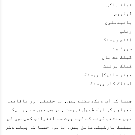
فیلڈ ہاکی
لیکروس
بائیتھلون
ریلی
انڈی ریسنگ
سپیڈ وے
گیلک فٹ بال
گیلک ہرلنگ
موٹر سائیکل ریسنگ
اسٹاک کار ریسنگ
جیسا کہ آپ دیکھ سکتے ہیں، یہ حقیقی اور باقاعدہ
کھیلوں کی ایک طویل فہرست ہے، جس میں سے ہر ایک
میں منتخب کرنے کے لیے بہت سے انفرادی کھیلوں کی
بیٹنگ مارکیٹس شامل ہیں۔ تاہم، جیسا کہ پہلے ذکر