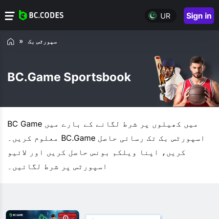
Sign in
UR
سپورٹس بک
BC.Game Sportsbook
BC Game میں کھیلوں پر شرط لگانے کے بارے میں
معلوم کریں۔ BC.Game اسپورٹس بک تک رسائی حاصل
کریں، اپنا ویلکم بونس حاصل کریں اور لائیو
اسپورٹس پر شرط لگائیں۔