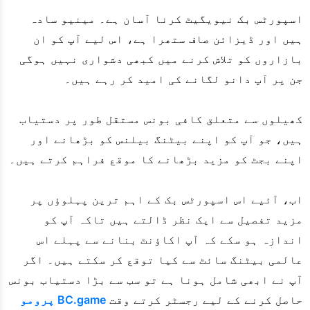
اسپورٹس بک نیویگیٹ کرنا آسان ہے۔ مینیو سادہ
ہیں اور ڈیزائن صاف ستھرا ہے، اس لیے آپ کو ان
بازاروں کو تلاش کرنے میں کبھی دشواری نہیں ہوگی
جن پر آپ دانو لگانے کی امید کر رہے ہیں۔
کھیلوں سے متعلق کافی بونس مستقل طور پر دستیاب
ہیں، جو آپ کو اپنے بیٹنگ بیلنس کو بڑھانے اور
اپنے بجٹ کو مزید بڑھانے کا موقع فراہم کرتے ہیں۔
اب، آئیے اس اسپورٹس بک کے اہم ترین پہلوؤں پر
مزید تفصیل سے ایک نظر ڈالتے ہیں تاکہ آپ کو
اندازہ ہو سکے کہ آپ اکاؤنٹ بنانے سے پہلے اس
عالمی بیٹنگ سائٹ سے کیا توقع کر سکتے ہیں۔ اگر
آپ نے ابھی شامل ہونا ہے تو سب سے بڑا دستیاب بونس
حاصل کرنے کے لیے رجسٹر کرتے وقت
BC.game پرومو