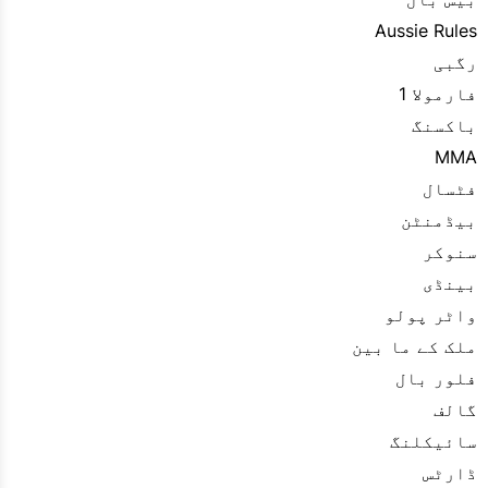
Aussie Rules
رگبی
فارمولا 1
باکسنگ
MMA
فٹسال
بیڈمنٹن
سنوکر
بینڈی
واٹر پولو
ملک کے ما بین
فلور بال
گالف
سائیکلنگ
ڈارٹس