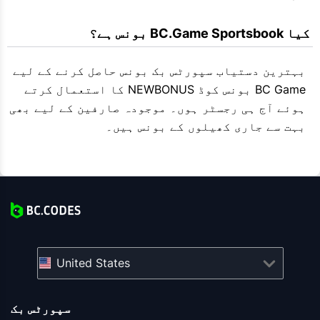
 کیا BC.Game Sportsbook بونس ہے؟
بہترین دستیاب سپورٹس بک بونس حاصل کرنے کے لیے
BC Game بونس کوڈ NEWBONUS کا استعمال کرتے
ہوئے آج ہی رجسٹر ہوں۔ موجودہ صارفین کے لیے بھی
بہت سے جاری کھیلوں کے بونس ہیں۔
United States
سپورٹس بک