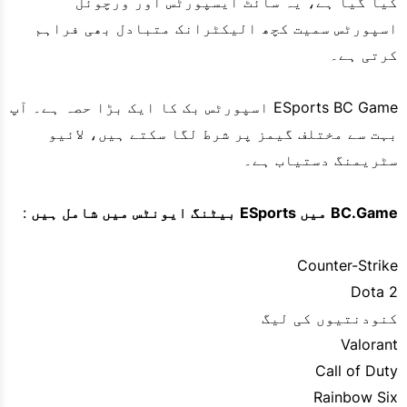
کیا گیا ہے، یہ سائٹ ایسپورٹس اور ورچوئل
اسپورٹس سمیت کچھ الیکٹرانک متبادل بھی فراہم
کرتی ہے۔
ESports BC Game اسپورٹس بک کا ایک بڑا حصہ ہے۔ آپ
بہت سے مختلف گیمز پر شرط لگا سکتے ہیں، لائیو
سٹریمنگ دستیاب ہے۔
BC.Game میں ESports بیٹنگ ایونٹس میں شامل ہیں
:
Counter-Strike
Dota 2
کنودنتیوں کی لیگ
Valorant
Call of Duty
Rainbow Six