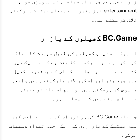
زمرہ بھی ہے، جہاں آپ سیاست، ٹیلی ویژن شوز،
entertainment شوز وغیرہ سے متعلق بیٹنگ مارکیٹس
تلاش کر سکتے ہیں۔
BC.Game کھیلوں کے بازار
اب جبکہ دستیاب کھیلوں کی طویل فہرست کا احاطہ
کیا گیا ہے، یہ دیکھنے کا وقت ہے کہ ہر ایک میں
کتنا مادہ ہے۔ یہ جاننا کہ آپ کے پسندیدہ کھیل
میں صرف ونر اور اسکور لائن مارکیٹیں ہیں واقعی
مایوس کن ہوسکتی ہیں اور ہم اس بات کو یقینی
بنانا چاہتے ہیں کہ ایسا نہ ہو۔
جب بات BC.Game کی ہو تو، آپ کو ہر انفرادی کھیل
میں بیٹنگ کے بازاروں کی ایک اچھی تعداد دستیاب
ہوگی۔