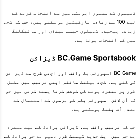
کھیلوں کے مشہور ایونٹس میں سے انتخاب کرنے کے
لیے 100 سے زیادہ مارکیٹیں ہو سکتی ہیں، جب کہ کچھ
زیادہ پیچیدہ کھیلوں جیسے بینڈی اور سائیکلنگ
میں کم انتخاب ہوتا ہے۔
BC.Game Sportsbook ڈیزائن
BC Game اسپورٹس بک واقف اور اچھی طرح سے ڈیزائن
کی گئی ہے۔ کچھ بیٹنگ سائٹس اپنی ترتیب میں مکمل
طور پر منفرد ہونے کی کوشش کرنا پسند کرتی ہیں جو
کہ آن لائن اسپورٹس بکس کو برسوں کے استعمال کے
بعد، آف پٹنگ ہوسکتی ہے۔
جب کہ ترتیب واقف ہے، ڈیزائن برانڈ کے لیے منفرد
ہے جس میں ایک جدید گیمنگ طرز تھیم ہے جو برانڈ کے