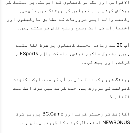
الاقوامی اور مقامی کھیلوں کے ایونٹس پر بیٹنگ کی
پیشکش کرتی ہے۔ کھیلوں کی بیٹنگ میں دلچسپی
رکھنے والے اپنی ضروریات کے مطابق مارکیٹوں اور
اختیارات کی ایک وسیع رینج تلاش کر سکتے ہیں۔
آپ 20 سے زیادہ مختلف کھیلوں پر شرط لگا سکتے
ہیں، بشمول ساکر، ٹینس، باسکٹ بال، ESports ،
کرکٹ، اور بہت کچھ۔
بیٹنگ شروع کرنے کے لیے، آپ کو صرف ایک اکاؤنٹ
کھولنے کی ضرورت ہے، جسے کرنے میں صرف ایک منٹ
لگتا ہے!
اکاؤنٹ کو رجسٹر کرنے اور BC.Game پرومو کوڈ
NEWBONUS استعمال کرنے کا طریقہ یہاں ہے۔