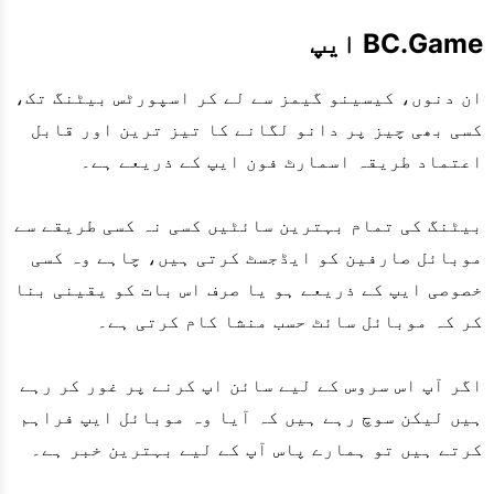
BC.Game ایپ
ان دنوں، کیسینو گیمز سے لے کر اسپورٹس بیٹنگ تک،
کسی بھی چیز پر دانو لگانے کا تیز ترین اور قابل
اعتماد طریقہ اسمارٹ فون ایپ کے ذریعے ہے۔
بیٹنگ کی تمام بہترین سائٹیں کسی نہ کسی طریقے سے
موبائل صارفین کو ایڈجسٹ کرتی ہیں، چاہے وہ کسی
خصوصی ایپ کے ذریعے ہو یا صرف اس بات کو یقینی بنا
کر کہ موبائل سائٹ حسب منشا کام کرتی ہے۔
اگر آپ اس سروس کے لیے سائن اپ کرنے پر غور کر رہے
ہیں لیکن سوچ رہے ہیں کہ آیا وہ موبائل ایپ فراہم
کرتے ہیں تو ہمارے پاس آپ کے لیے بہترین خبر ہے۔