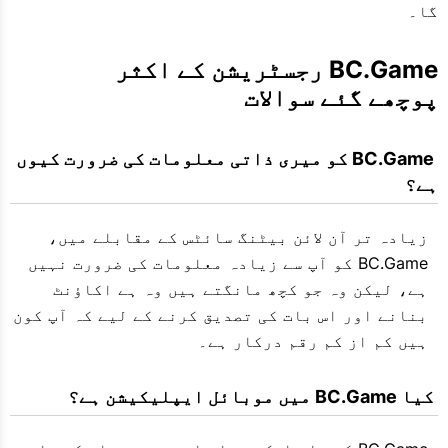
گا۔
BC.Game رجسٹریشن کے اکثر 
پوچھے گئے سوالات
 BC.Game کو میری ذاتی معلومات کی ضرورت کیوں 
ہے؟
زیادہ تر آن لائن بیٹنگ سائٹس کے مقابلے میں،
BC.Game کو آپ سے زیادہ معلومات کی ضرورت نہیں
ہے، لیکن وہ جو کچھ مانگتے ہیں وہ ہے اکاؤنٹ
بنانے اور اس بات کی تصدیق کرنے کے لیے کہ آپ کون
ہیں کم از کم رقم درکار ہے۔
 کیا BC.Game میں موبائل ایپلیکیشن ہے؟