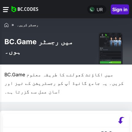
Sign in
UR
رجسٹر کریں۔
BC.Game میں رجسٹر
ہوں۔
BC.Game میں اکاؤنٹ کھولنے کا طریقہ معلوم
کریں۔ یہ جامع گائیڈ آپ کو رجسٹریشن کے تیز اور
آسان عمل سے گزرتا ہے۔