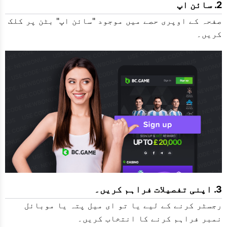
سائن اپ
صفحہ کے اوپری حصے میں موجود "سائن اپ" بٹن پر کلک
کریں۔
اپنی تفصیلات فراہم کریں۔
رجسٹر کرنے کے لیے یا تو ای میل پتہ یا موبائل
نمبر فراہم کرنے کا انتخاب کریں۔