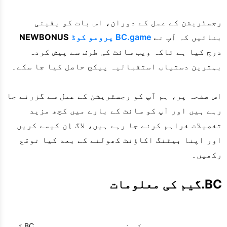
رجسٹریشن کے عمل کے دوران، اس بات کو یقینی
بنائیں کہ آپ نے
BC.game پرومو کوڈ
NEWBONUS
درج کیا ہے تاکہ ویب سائٹ کی طرف سے پیش کردہ
بہترین دستیاب استقبالیہ پیکج حاصل کیا جا سکے۔
اس صفحہ پر، ہم آپ کو رجسٹریشن کے عمل سے گزرنے جا
رہے ہیں اور آپ کو سائٹ کے بارے میں کچھ مزید
تفصیلات فراہم کرنے جا رہے ہیں، لاگ اِن کیسے کریں
اور اپنا بیٹنگ اکاؤنٹ کھولنے کے بعد کیا توقع
رکھیں۔
BC.گیم کی معلومات
کمپنی
BC.گیم