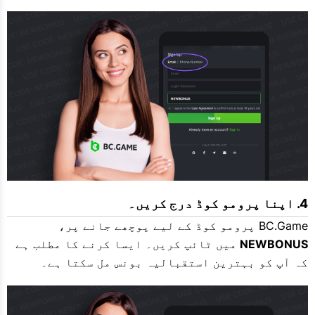
اپنا پرومو کوڈ درج کریں۔
BC.Game پرومو کوڈ کے لیے پوچھے جانے پر،
NEWBONUS
میں ٹائپ کریں۔ ایسا کرنے کا مطلب ہے
کہ آپ کو بہترین استقبالیہ بونس مل سکتا ہے۔