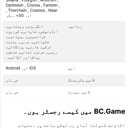
Optimism , Cronos , Fantom ,
Thorchain , Cosmos , Near ,
اور 50+ دیگر
زبانیں
انگریزی، ویتنامی،
انڈونیشی، جاپانی، کورین،
فرانسیسی، ہسپانوی،
فلپائنی، عربی، ہندی،
ترکی، فارسی، پرتگالی،
روسی، جرمن، تھائی، فننش،
پولش اور اطالوی۔
ایپ
iOS اور Android
لائیو سٹریمنگ
جی ہاں
لائیو سپورٹ
جی ہاں
BC.Game میں کیسے رجسٹر ہوں۔
اکاؤنٹ کھولنا آسان ہے لیکن سائٹ پر دستیاب