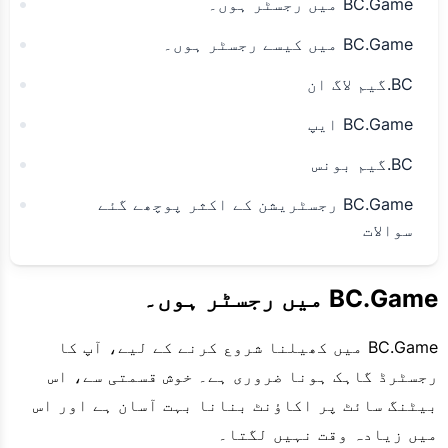
BC.Game میں رجسٹر ہوں۔
BC.Game میں کیسے رجسٹر ہوں۔
BC.گیم لاگ ان
BC.Game ایپ
BC.گیم بونس
BC.Game رجسٹریشن کے اکثر پوچھے گئے
سوالات
BC.Game میں رجسٹر ہوں۔
BC.Game میں کھیلنا شروع کرنے کے لیے، آپ کا
رجسٹرڈ گاہک ہونا ضروری ہے۔ خوش قسمتی سے، اس
بیٹنگ سائٹ پر اکاؤنٹ بنانا بہت آسان ہے اور اس
میں زیادہ وقت نہیں لگتا۔