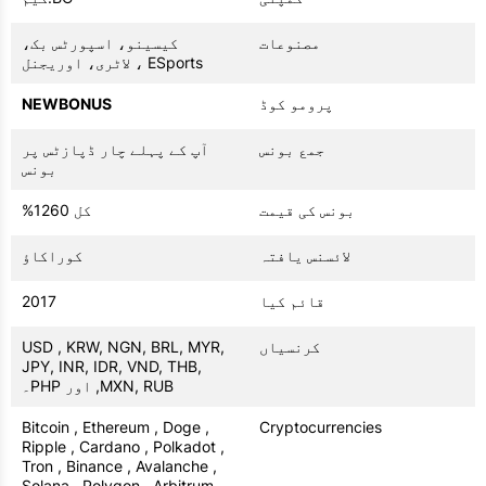
مصنوعات
کیسینو، اسپورٹس بک،
ESports ، لاٹری، اوریجنل
پرومو کوڈ
NEWBONUS
جمع بونس
آپ کے پہلے چار ڈپازٹس پر
بونس
بونس کی قیمت
کل 1260%
لائسنس یافتہ
کوراکاؤ
قائم کیا
2017
کرنسیاں
USD , KRW, NGN, BRL, MYR,
JPY, INR, IDR, VND, THB,
MXN, RUB, اور PHP۔
Bitcoin , Ethereum , Doge ,
Cryptocurrencies
Ripple , Cardano , Polkadot ,
Tron , Binance , Avalanche ,
Solana , Polygon , Arbitrum ,