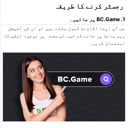
 رجسٹر کرنے کا طریقہ
BC.Game پر جائیں۔
جب آپ اپنا اکاؤنٹ کھول سکتے ہیں تو ان کی آفیشل
ویب سائٹ پر جانے کے لیے اس صفحہ پر موجود لنکس کا
استعمال کریں۔