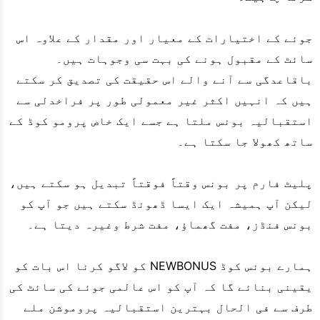
جوئے کے اختیارات کے معیار اور مقدار کے علاوہ اس
سائٹ کے مقبول ہونے کی بہت سی وجوہات ہیں۔
باقاعدگی سے آنے والے اس حقیقت کی تصدیق کر سکتے
ہیں کہ انہیں اکثر غیر معمولی طور پر فراخدلی سے
استقبالیہ بونس ملتا ہے جسے ایک خاص پرومو کوڈ کے
ساتھ کھولا جا سکتا ہے۔
پلیٹ فارم پر بونس وقتاً فوقتاً تبدیل ہو سکتے ہیں،
لیکن آپ ہمیشہ ایک ایسا ڈھونڈ سکتے ہیں جو آپ کو
بونس فنڈز، مفت گھماؤ، مفت شرط وغیرہ دیتا ہے۔
ہمارے بونس کوڈ NEWBONUS کو لاگو کرنا اس بات کو
یقینی بنائے گا کہ آپ کو اس عالمی جوئے کی سائٹ کی
طرف سے فی الحال بہترین استقبالیہ پروموشن ملے