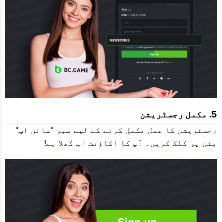
مکمل رجسٹریشن
رجسٹریشن کا عمل مکمل کرنے کے لیے سبز "سائن اپ"
بٹن پر کلک کریں۔ آپ کا اکاؤنٹ اب کھلا ہے!