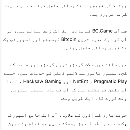
بیٹنگ کی خصوصیات تک رسائی حاصل کرنے کے لیے ایسا
کرنا ضروری ہے۔
جب آپ BC.Game کے ساتھ ایک اکاؤنٹ بناتے ہیں، تو
آپ کو ایک جدید ترین Bitcoin کیسینو اور اسپورٹس بک
تک فوری رسائی حاصل ہوگی۔
ویب سائٹ میں سلاٹ گیمز، ٹیبل گیمز، اور صنعت کے
کچھ مشہور ناموں سے لائیو ڈیلر کی خدمات ہیں، جیسے
NetEnt ، Pragmatic Play اور Hacksaw Gaming ، لہذا
آپ یقین کر سکتے ہیں کہ آپ کے پاس ہمیشہ بہترین
وقت گزرے گا۔ ایک طویل وقت.
جوئے بازی کے اڈوں کے علاوہ، آپ ایک جامع اسپورٹس
بک سے بھی لطف اندوز ہوسکتے ہیں جو تمام بڑے بین