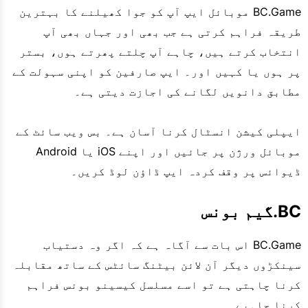
BC.Game موبائل ایپ آپ کو جوا کھیلنے کا بہترین
طریقہ فراہم کرتی ہے جب بھی اور جہاں بھی آپ
انتخاب کرتے ہیں، چاہے آپ چلتے پھرتے ہوں، بستر
پر ہوں یا کہیں اور۔ ایپ صارفین کو اپنی سہولت کے
مطابق دانویں لگانے کی اجازت دیتی ہے۔
ایپلی کیشن انسٹال کرنا آسان ہے۔ بس ویب سائٹ کے
موبائل ورژن پر جائیں اور اپنے iOS یا Android
ڈیوائس پر وقف کردہ ایپ ڈاؤن لوڈ کریں۔
BC.گیم بونس
BC.Game اس بات سے آگاہ ہے کہ اگر وہ دستیاب
سینکڑوں دیگر آن لائن بیٹنگ سائٹس کے ساتھ مقابلہ
کرنا چاہتی ہے تو اسے مسلسل کیسینو بونس فراہم
کرنا چاہیے۔