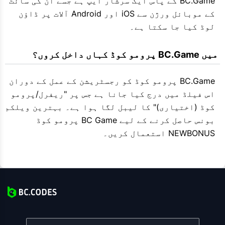
BC.Game کے پاس ایک سرشار ایپ ہے جسے ان کی سائٹ
کے موبائل ورژن سے iOS اور Android آلات پر ڈاؤن
لوڈ کیا جا سکتا ہے۔
 میں BC.Game پرومو کوڈ کہاں داخل کروں؟
BC.Game پرومو کوڈ کو رجسٹریشن کے عمل کے دوران
اس فیلڈ میں درج کیا جانا ہے جس پر "ریفرل/پرومو
کوڈ (اختیاری)" کا لیبل لگا ہوا ہے۔ بہترین ویلکم
بونس حاصل کرنے کے لیے BC Game پرومو کوڈ
NEWBONUS استعمال کریں۔