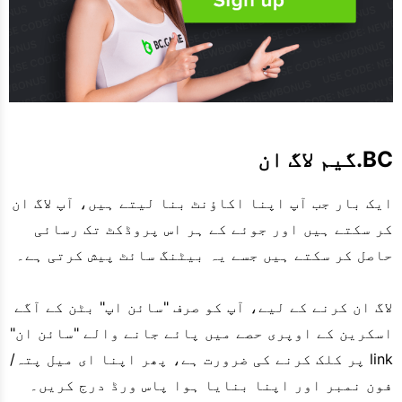
BC.گیم لاگ ان
ایک بار جب آپ اپنا اکاؤنٹ بنا لیتے ہیں، آپ لاگ ان
کر سکتے ہیں اور جوئے کے ہر اس پروڈکٹ تک رسائی
حاصل کر سکتے ہیں جسے یہ بیٹنگ سائٹ پیش کرتی ہے۔
لاگ ان کرنے کے لیے، آپ کو صرف "سائن اپ" بٹن کے آگے
اسکرین کے اوپری حصے میں پائے جانے والے "سائن ان"
link پر کلک کرنے کی ضرورت ہے، پھر اپنا ای میل پتہ/
فون نمبر اور اپنا بنایا ہوا پاس ورڈ درج کریں۔