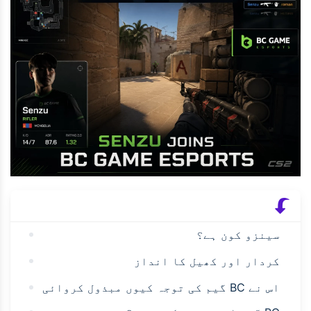
سینزو کون ہے؟
کردار اور کھیل کا انداز
اس نے BC گیم کی توجہ کیوں مبذول کروائی