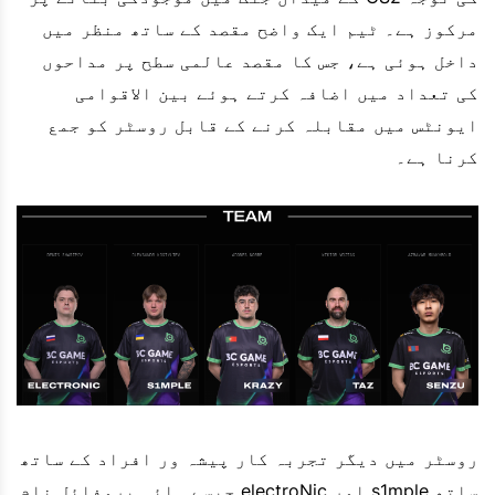
مرکوز ہے۔ ٹیم ایک واضح مقصد کے ساتھ منظر میں
داخل ہوئی ہے، جس کا مقصد عالمی سطح پر مداحوں
کی تعداد میں اضافہ کرتے ہوئے بین الاقوامی
ایونٹس میں مقابلہ کرنے کے قابل روسٹر کو جمع
کرنا ہے۔
روسٹر میں دیگر تجربہ کار پیشہ ور افراد کے ساتھ
ساتھ s1mple اور electroNic جیسے ہائی پروفائل نام