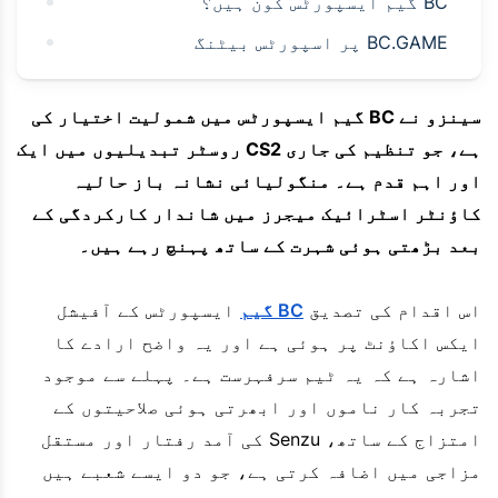
BC گیم ایسپورٹس کون ہیں؟
BC.GAME پر اسپورٹس بیٹنگ
سینزو نے BC گیم ایسپورٹس میں شمولیت اختیار کی
ہے، جو تنظیم کی جاری CS2 روسٹر تبدیلیوں میں ایک
اور اہم قدم ہے۔ منگولیائی نشانہ باز حالیہ
کاؤنٹر اسٹرائیک میجرز میں شاندار کارکردگی کے
بعد بڑھتی ہوئی شہرت کے ساتھ پہنچ رہے ہیں۔
اس اقدام کی تصدیق
BC گیم
ایسپورٹس کے آفیشل
ایکس اکاؤنٹ پر ہوئی ہے اور یہ واضح ارادے کا
اشارہ ہے کہ یہ ٹیم سرفہرست ہے۔ پہلے سے موجود
تجربہ کار ناموں اور ابھرتی ہوئی صلاحیتوں کے
امتزاج کے ساتھ، Senzu کی آمد رفتار اور مستقل
مزاجی میں اضافہ کرتی ہے، جو دو ایسے شعبے ہیں