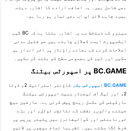
بھی شامل ہیں۔ یہ اضافے ارادے کا اشارہ دیتے
ہیں، چاہے لائن اپ اب بھی تیار ہو رہا ہو۔
سینزو کے دستخط سے یہ اشارہ ملتا ہے کہ BC گیم
ایکسپورٹ ایسے کھلاڑی چاہتے ہیں جو قلیل مدتی
اصلاحات کرنے کے بجائے راؤنڈز پر اثر انداز ہو
سکیں اور ٹیم کی مجموعی سطح کو بلند کر سکیں۔
BC.GAME پر اسپورٹس بیٹنگ
BC.GAME اسپورٹس بک،
کاؤنٹر اسٹرائیک 2، ڈوٹا
2، اور لیگ آف لیجنڈز سمیت اسپورٹس بیٹنگ
مارکیٹس کی مکمل رینج پیش کرتی ہے۔ صارفین میچ
جیتنے والوں، نقشے کے نتائج، ٹوٹل، اور بڑے
ٹورنامنٹس اور کوالیفائرز میں پلیئر پرپس پر
شرط لگا سکتے ہیں۔ تقریبا تمام میچوں پر لائیو