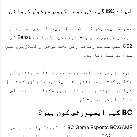
اس نے BC گیم کی توجہ کیوں مبذول کروائی
مضبوط اپوزیشن کے خلاف مسلسل پرفارمنس اور ہائی
پریشر میچوں میں پیش کرنے کی صلاحیت نے Senzu کو
CS2 میں سب سے زیادہ زیر بحث نوجوان کھلاڑیوں میں
سے ایک بنا دیا ہے۔
اس کا بی سی گیم ایسپورٹس میں جانا اس رفتار کی
عکاسی کرتا ہے، تنظیم نے ایک ایسے کھلاڑی کو شامل
کیا جو راؤنڈ پر اثر انداز ہو سکتا ہے بجائے اس
کے کہ ان کی حمایت کرے۔
BC گیم ایسپورٹس کون ہیں؟
BC Game Esports BC.GAME کا گیمنگ بازو ہے، جس
کی توجہ CS2 کے میدان جنگ میں موجودگی بنانے پر