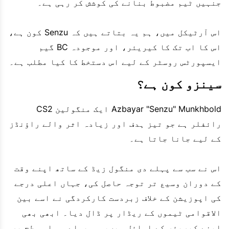
جنہیں ٹیم مضبوط بنانے کی کوشش کر رہی ہے۔
اس آرٹیکل میں، ہم یہ بتاتے ہیں کہ Senzu کون ہے،
اس کا اب تک کا کیریئر، اور موجودہ BC گیم
ایسپورٹس روسٹر کے لیے اس دستخط کا کیا مطلب ہے۔
سینزو کون ہے؟
Azbayar "Senzu" Munkhbold ایک منگولین CS2
رائفلر ہے جو تیز ہدف اور زیادہ اثر والے راؤنڈز
کے لیے جانا جاتا ہے۔
اس نے سب سے پہلے دی منگول زیڈ کے ساتھ اپنے وقت
کے دوران وسیع تر توجہ حاصل کی، جہاں اعلی درجے
کی اپوزیشن کے خلاف زبردست کارکردگی نے اسے بین
الاقوامی ٹیموں کے ریڈار پر ڈال دیا۔ ابھی بھی
اپنے کیریئر کے اوائل میں، وہ پہلے ہی اس سطح پر