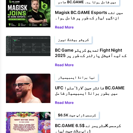
جادو BC.GAME میں شامل ہوتا ہے۔
Magisk BC.GAME Esports میں نئے
ان-گیم لیڈر کے طور پر شامل ہوا۔
Read More
کرپٹو بیٹنگ نیوز
BC Game تصدیق کرپٹو Fight Night
2025 کے لیے آفیشل پارٹنر کے طور پر
ہوئی۔
Read More
نیا برانڈ ایمبیسیڈر
UFC فائٹر جین 'لارڈ' سلوا BC.GAME
میں بطور برانڈ ایمبیسیڈر شامل
ہوئے۔
Read More
$6.5K کرسمس ڈراپ جیت
BC.GAME سٹریمر نے $6.5K کرسمس
ڈراپ سلاٹ جیت لیا۔