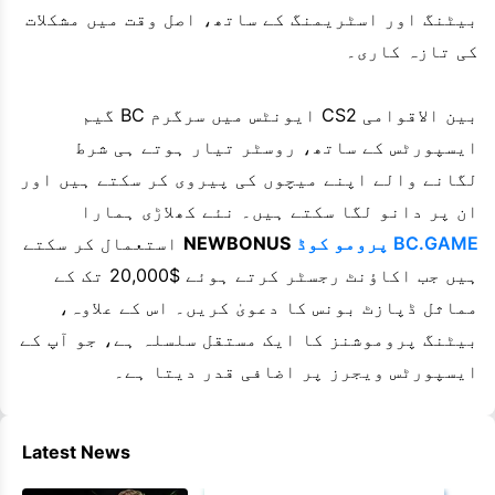
بیٹنگ اور اسٹریمنگ کے ساتھ، اصل وقت میں مشکلات
کی تازہ کاری۔
بین الاقوامی CS2 ایونٹس میں سرگرم BC گیم
ایسپورٹس کے ساتھ، روسٹر تیار ہوتے ہی شرط
لگانے والے اپنے میچوں کی پیروی کر سکتے ہیں اور
ان پر دانو لگا سکتے ہیں۔ نئے کھلاڑی ہمارا
BC.GAME پرومو کوڈ
NEWBONUS
استعمال کر سکتے
ہیں جب اکاؤنٹ رجسٹر کرتے ہوئے $20,000 تک کے
مماثل ڈپازٹ بونس کا دعویٰ کریں۔ اس کے علاوہ،
بیٹنگ پروموشنز کا ایک مستقل سلسلہ ہے، جو آپ کے
ایسپورٹس ویجرز پر اضافی قدر دیتا ہے۔
Latest News