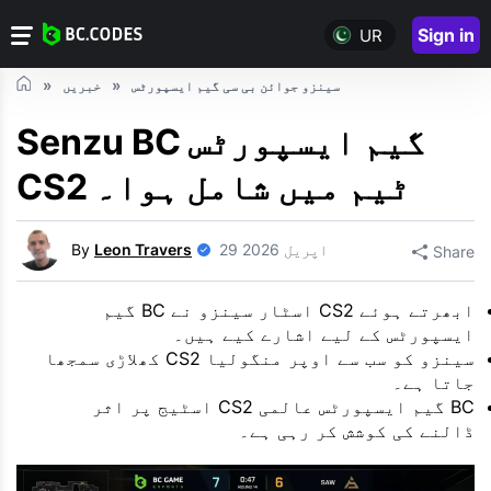
Sign in
UR
سینزو جوائن بی سی گیم ایسپورٹس
خبریں
Senzu BC گیم ایسپورٹس
CS2 ٹیم میں شامل ہوا۔
29 اپریل 2026
Leon Travers
By
Share
ابھرتے ہوئے CS2 اسٹار سینزو نے BC گیم
ایسپورٹس کے لیے اشارے کیے ہیں۔
سینزو کو سب سے اوپر منگولیا CS2 کھلاڑی سمجھا
جاتا ہے۔
BC گیم ایسپورٹس عالمی CS2 اسٹیج پر اثر
ڈالنے کی کوشش کر رہی ہے۔