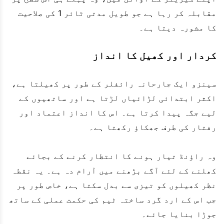
مقابلہ کر رہا ہے جو طویل مدتی ٹائر 1 کی صلاحیت
کا مشورہ دیتا ہے۔
کردار اور کھیل کا انداز
سینزو ایک جارحانہ رائفلر کے طور پر کھیلتا ہے،
اکثر ابتدائی لڑائیاں لڑتا ہے اور ساتھیوں کے
لیے جگہ پیدا کرتا ہے۔ اس کا انداز اعتماد اور
رفتار کی طرف جھکاؤ رکھتا ہے۔
وہ راؤنڈ تیار ہونے کا انتظار کرنے کے بجائے
کھلنے کے لئے آگے بڑھنے میں آرام دہ ہے۔ یہ نقطہ
نظر کھیلوں کو تیزی سے بدل سکتا ہے، خاص طور پر
جب اس کے ارد گرد ساختہ ٹیم کی حکمت عملی کے ساتھ
جوڑا بنایا جائے۔