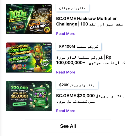
ملٹیپلر چیلنج
BC.GAME Hacksaw Multiplier
Challenge | 100 مفت اسپن اور نقد
انعامات جیتیں۔
Read More
RP 100M کروکو مینیا
کروکو مینیا لیڈر بورڈ | Rp
100,000,000+ کا اپنا حصہ جیتیں۔
Read More
$20K ہفتہ وار ریفل
BC.GAME $20,000 ہفتہ وار ریفل
میں کیسے شامل ہوں۔
Read More
See All