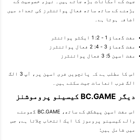
جیت کے امکانات بڑھ جاتے ہیں۔ نیز، خصوصیت کے
بڑھنے کے ساتھ ساتھ فعال پوائنٹرز کی تعداد میں
اضافہ ہوتا ہے۔
مفت گھماؤ 1 - 2: 1 ایکٹو پوائنٹر
مفت گھماؤ 3 - 4: 2 فعال پوائنٹرز
مفت اسپن 5: 3 فعال پوائنٹرز
اس کا مطلب ہے کہ پانچویں فری اسپن پر، آپ 3 الگ
الگ ضرب انعامات جیت سکتے ہیں۔
دیگر BC.GAME کیسینو پروموشنز
اس مفت اسپن پیشکش کے ساتھ، BC.GAME گھومنے
والے کیسینو پروموز کا ایک انتخاب چلاتا ہے، جس
میں شامل ہیں: