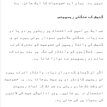
نہیں ہے۔ یہاں اہم خصوصیات کا ایک جائزہ ہے:
گنیش کے جنگلی ریسپینس
جب ایک ہی اسپن کے اختتام پر ریلوں پر دو یا دو
سے زیادہ جنگلی علامتیں نمودار ہوتی ہیں، تو وہ
گنیش کی وائلڈ ریسپن کی خصوصیت کو متحرک کرتے
ہیں۔ کھلاڑیوں کو وائلڈز کی جگہ پر بند ہونے کے
ساتھ دو ریسپینز سے نوازا جاتا ہے۔
اگر ان گھماؤ کے دوران زیادہ وائلڈز اترتے ہیں،
تو ریسپن کاؤنٹر دو پر سیٹ ہوجاتا ہے۔ یہ خصوصیت
اس وقت تک جاری رہتی ہے جب تک کہ تمام ریسپنز
استعمال نہ ہو جائیں۔ پھر ادائیگی جیت کی لائنوں
کی بنیاد پر کی جاتی ہے۔