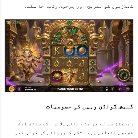
کھلاڑیوں کو تفریح اور پرجوش رکھا جا سکے۔
گنیش گولڈن وہیل کی خصوصیات
ریسپنز سے لے کر بڑے ملٹی پلائرز کے ساتھ ایک
خصوصی انعامی پہیے تک، کارروائی کی کوئی کمی