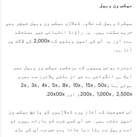
میکس ون وہیل
سیکرڈ وہیل کے علاوہ کھلاڑی میکس ون وہیل فیچر بھی
خرید سکتے ہیں۔ یہ راؤنڈ انتہائی غیر مستحکم
ہے، اور یہ آپ کی اسپن ویلیو کے 2,000x کی لاگت پر
آتا ہے۔
دوسرے بونس پہیوں کے برعکس، میکس ون وہیل میں
ایک ہی انگوٹھی ہے جو ان ملٹی پلائرز سے بھری
ہوئی ہے: 2x، 3x، 4x، 5x، 8x، 10x، 15x، 50x،
200x، 1,000x، 2,500x، اور 20x00x.
اس خصوصیت کے آغاز پر، کھلاڑیوں کو پانچ میکس ون
اسپن ملتے ہیں۔ جب آپ کسی ضرب کو مارتے ہیں، تو
اسے وہیل سے ہٹا دیا جاتا ہے، جس سے آپ کی بڑی