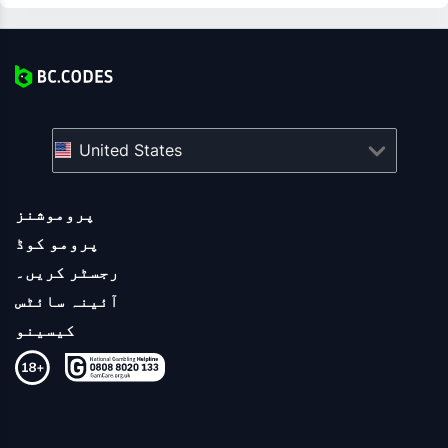
United States
پروموشنز
پرومو کوڈ
رجسٹر کریں۔
آئینہ سائٹس
کیسینو