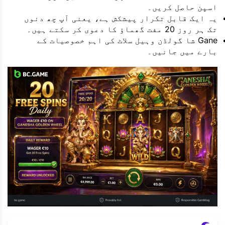
اسپن حاصل کریں۔
یہ ایک قابل تکرار پیشکش ہے، یعنی آپ چھ دنوں
تک ہر روز 20 مفت گھماؤ کا دعوی کر سکتے ہیں۔
Gane شا گولڈن وہیل سلاٹ کی اہم خصوصیات کے
بارے میں جانیں۔