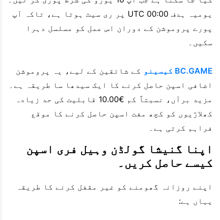
یومیہ ہدف 00:00 UTC پر ری سیٹ ہوتا ہے، تاکہ آپ
پورے پروموشن کے دوران اس عمل کو مسلسل دہرا
سکیں۔
BC.GAME کیسینو
کے شائقین کے لیے، یہ پروموشن
اضافی اسپن حاصل کرنے کا ایک سیدھا سا طریقہ ہے۔
مزید برآں، نسبتاً کم €10.00 قابلیت کی حد زیادہ
کھلاڑیوں کو کچھ مفت اسپن حاصل کرنے کا موقع
فراہم کرتی ہے۔
اپنا گنیشا گولڈن وہیل فری اسپن
کیسے حاصل کریں۔
اپنے روزانہ گھومنے کو غیر مقفل کرنے کا طریقہ
یہاں ہے: