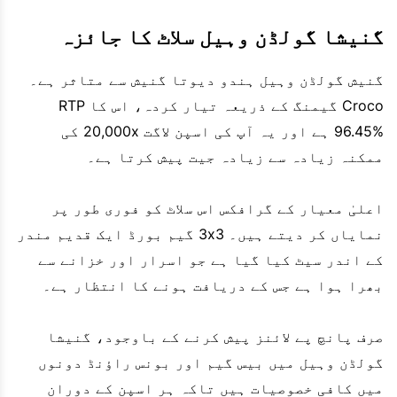
گنیشا گولڈن وہیل سلاٹ کا جائزہ
گنیش گولڈن وہیل ہندو دیوتا گنیش سے متاثر ہے۔
Croco گیمنگ کے ذریعہ تیار کردہ، اس کا RTP
96.45% ہے اور یہ آپ کی اسپن لاگت 20,000x کی
ممکنہ زیادہ سے زیادہ جیت پیش کرتا ہے۔
اعلیٰ معیار کے گرافکس اس سلاٹ کو فوری طور پر
نمایاں کر دیتے ہیں۔ 3x3 گیم بورڈ ایک قدیم مندر
کے اندر سیٹ کیا گیا ہے جو اسرار اور خزانے سے
بھرا ہوا ہے جس کے دریافت ہونے کا انتظار ہے۔
صرف پانچ پے لائنز پیش کرنے کے باوجود، گنیشا
گولڈن وہیل میں بیس گیم اور بونس راؤنڈ دونوں
میں کافی خصوصیات ہیں تاکہ ہر اسپن کے دوران