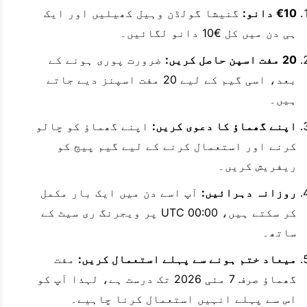
€10 دانو:
گنیشا گولڈن وہیل کھیلیں اور ایک
ہی دن میں کل €10 دانو لگائیں۔
20 مفت اسپن حاصل کریں:
ضرورت پوری ہونے کے
بعد، اسی گیم کے لیے 20 مفت اسپنز دیے جاتے
ہیں۔
اپنے گھماؤ کا دعوی کریں:
اپنے گھماؤ کو چالو
کرنے اور استعمال کرنے کے لیے گیم پیج کو
ریفریش کریں۔
روزانہ دہرائیں:
آپ اسے دن میں ایک بار مکمل
کر سکتے ہیں، 00:00 UTC پر ویجرنگ ری سیٹ کے
ساتھ۔
میعاد ختم ہونے سے پہلے استعمال کریں:
مفت
گھماؤ صرف 7 مئی 2026 تک درست ہے، لہذا آپ کو
اس سے پہلے انہیں استعمال کرنا چاہیے۔