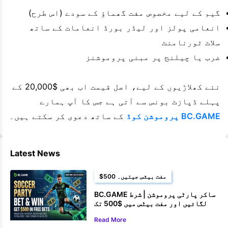
گیم کے لیے مخصوص مفت گھماؤ کے سودے (اس طرح)
انعامی پولز اور لیڈر بورڈ انعامات کے ساتھ
سلاٹ ٹورنامنٹ
ضرب یا چیلنج پر مبنی پروموشنز
نئے کھلاڑیوں کے لیے، اصل قیمت اب بھی $20,000 کے
پہلے ڈپازٹ بونس سے آتی ہے جس کا آپ ہمارے
BC.GAME پروموشن کوڈ
کے ساتھ دعوی کر سکتے ہیں۔
Latest News
$500 مفت بیٹس جیتیں۔
BC.GAME ساکر پارٹی پروموشن | شرط
لگائیں اور مفت بیٹس میں $500 تک
جیتیں۔
Read More