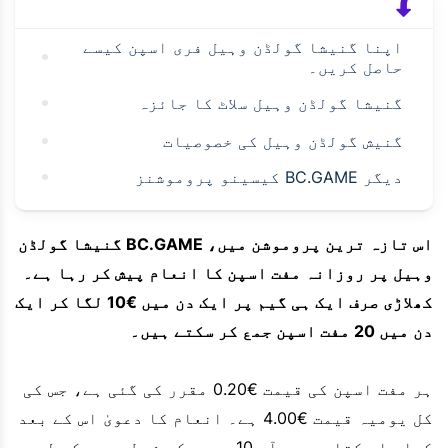
اپنا گنیشا گولڈن وہیل فری اسپن کیسے
حاصل کریں۔
گنیشا گولڈن وہیل سلاٹ کا جائزہ
گنیش گولڈن وہیل کی خصوصیات
دیگر BC.GAME کیسینو پروموشنز
اس تازہ ترین پروموشن میں، BC.GAME گنیشا گولڈن
وہیل پر روزانہ مفت اسپن کا انعام پیش کر رہا ہے۔
کھلاڑی صرف ایک ہی گیم پر ایک دن میں €10 لگا کر ایک
دن میں 20 مفت اسپن جمع کر سکتے ہیں۔
ہر مفت اسپن کی قیمت €0.20 مقرر کی گئی ہے، جس کی
کل یومیہ قیمت €4.00 ہے۔ انعام کا دعویٰ اس کے بعد
کیا جا سکتا ہے جب آپ 10 یورو کی شرط پوری کر لیں۔