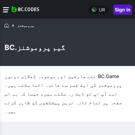
Sign in
UR
پروموشنز
BC.گیم پروموشنز
نئے صارفین اور موجودہ کھلاڑی دونوں BC.Game
پروموشنز کی ایک قسم سے فائدہ اٹھا سکتے ہیں۔
اب، آپ اپ ٹو ڈیٹ رہ سکتے ہیں، جیسا کہ ہم اس
صفحہ پر تمام تازہ ترین پیشکشوں کو ظاہر کرتے
ہیں۔