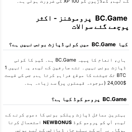
کے لیے، کھلاڑیوں کو 100 XP کی ضرورت ہوتی ہے۔
 BC.Game  پروموشنز - اکثر 
پوچھے گئے سوالات
 کیا  BC.Game  میں کوئی ڈپازٹ بونس نہیں ہے؟
ہاں، انعام کا پہیہ BC.Game ہے۔ گیم کا کوئی
ڈپازٹ بونس نہیں۔ نئے صارفین کے لیے، یہ انہیں 1
BTC تک جیتنے کا موقع فراہم کرتا ہے، جس کی قیمت
$24,000 (موجودہ قیمتوں پر) سے زیادہ ہے۔
  BC.Game  پرومو کوڈ کیا ہے؟
بہترین مماثل ڈپازٹ ویلکم بونس کا دعوی کرنے کے
لیے، آپ کو پرومو کوڈ
NEWBONUS
استعمال کرنا
ہوگا۔ یہ آپ کے پہلے چار ڈپازٹس کے لیے بونس