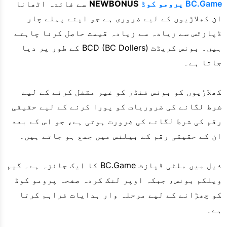
BC.Game پرومو کوڈ
NEWBONUS
سے فائدہ اٹھانا
ان کھلاڑیوں کے لیے ضروری ہے جو اپنے پہلے چار
ڈپازٹس سے زیادہ سے زیادہ قیمت حاصل کرنا چاہتے
ہیں۔ بونس کریڈٹ BCD (BC Dollers) کے طور پر دیا
جاتا ہے۔
کھلاڑیوں کو بونس فنڈز کو غیر مقفل کرنے کے لیے
شرط لگانے کی ضروریات کو پورا کرنے کے لیے حقیقی
رقم کی شرط لگانے کی ضرورت ہوتی ہے، جو اس کے بعد
ان کے حقیقی رقم کے بیلنس میں جمع ہو جاتے ہیں۔
ذیل میں ملٹی ڈپازٹ BC.Game کا ایک جائزہ ہے۔ گیم
ویلکم بونس، جبکہ اوپر لنک کردہ صفحہ پرومو کوڈ
کو چھڑانے کے لیے مرحلہ وار ہدایات فراہم کرتا
ہے۔