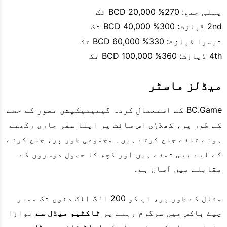
پہلی جمع: 270% 20,000 BCD تک
2nd ڈپازٹ: 300% 40,000 BCD تک
تیسرا ڈپازٹ: 330% 60,000 BCD تک
4th ڈپازٹ: 360% 100,000 BCD تک
میڈلز ماسٹر
BC.Game کے استعمال کردہ گیمیفیکیشن تصور کے حصے
کے طور پر، کھلاڑی اس سائٹ پر اپنا سفر جاری رکھتے
ہوئے تمغے جمع کرتے ہیں۔ مجموعی طور پر، جمع کرنے
کے لیے بیس تمغے ہیں اور کچھ کا حصول دوسروں کے
مقابلے میں آسان ہے۔
مثال کے طور پر، آپ کو 200 الگ الگ دنوں تک ممبر
چیٹ باکس میں سرگرم رہنے پر
ٹاکٹیو میڈل سے
نوازا