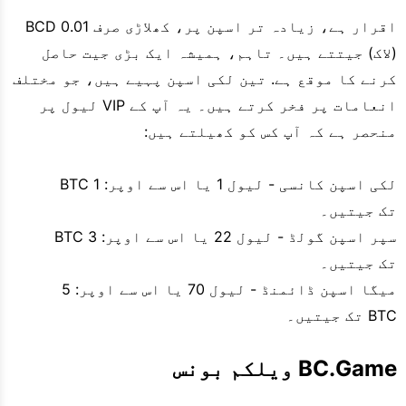
اقرار ہے، زیادہ تر اسپن پر، کھلاڑی صرف 0.01 BCD
(لاک) جیتتے ہیں۔ تاہم، ہمیشہ ایک بڑی جیت حاصل
کرنے کا موقع ہے. تین لکی اسپن پہیے ہیں، جو مختلف
انعامات پر فخر کرتے ہیں۔ یہ آپ کے VIP لیول پر
منحصر ہے کہ آپ کس کو کھیلتے ہیں:
لکی اسپن کانسی - لیول 1 یا اس سے اوپر: 1 BTC
تک جیتیں۔
سپر اسپن گولڈ - لیول 22 یا اس سے اوپر: 3 BTC
تک جیتیں۔
میگا اسپن ڈائمنڈ - لیول 70 یا اس سے اوپر: 5
BTC تک جیتیں۔
BC.Game ویلکم بونس