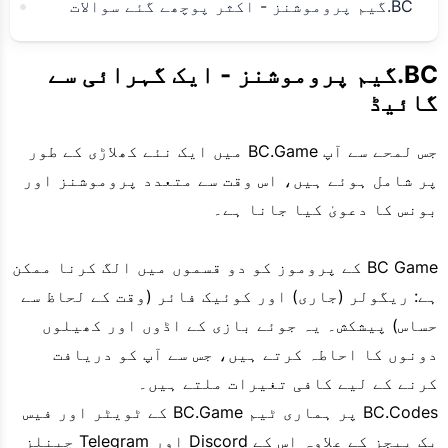
BC.گیم پروموشنز - اکثر پوچھے گئے سوالات
BC.گیم پروموشنز - ایک گہرائی سے
گائیڈ
جس لمحے سے آپ BC.Game میں ایک نئے کھلاڑی کے طور
پر شامل ہوئے ہیں، اس وقت سے متعدد پروموشنز اور
بونس کا دعویٰ کیا جانا ہے۔
BC Game کے پروموز کو دو قسموں میں الگ کرنا ممکن
ہے: ریگولر (جاری) اور کوئیک فائر (وقت کے لحاظ سے
حساس) پیشکش۔ یہ جوئے بازی کے اڈوں اور کھیلوں
دونوں کا احاطہ کرتے ہیں، جس سے آپ کو دریافت
کرنے کے لیے کافی تغیرات ملتے ہیں۔
BC.Codes پر ہماری ٹیم BC.Game کے ٹویٹر اور فیس
بک پیجز کے علاوہ اس کے Discord اور Telegram چینلز