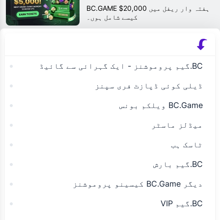
BC.GAME $20,000 ہفتہ وار ریفل میں
کیسے شامل ہوں۔
BC.گیم پروموشنز - ایک گہرائی سے گائیڈ
ڈیلی کوئی ڈپازٹ فری سپنز
BC.Game ویلکم بونس
میڈلز ماسٹر
ٹاسک ہب
BC.گیم بارش
دیگر BC.Game کیسینو پروموشنز
BC.گیم VIP