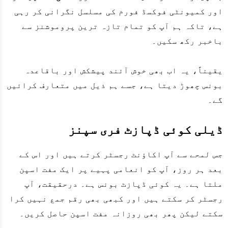
اور کمیونٹی فوکسڈ فورم کی مسلسل نگرانی کر رہی
ہے، تاکہ ہم آپ کو تمام تازہ ترین پروموشنز سے
باخبر رکھ سکیں۔
یقیناً، یہ اب بھی خوش آئند پیشکش اور باقاعدہ
بونس چھوڑ دیتا ہے، جسے ہم ذیل میں متعارف کرائیں
گے۔
ڈیلی کوئی ڈپازٹ فری سپنز
جس لمحے سے آپ اکاؤنٹ رجسٹر کرتے ہیں اور اس کے
بعد ہر روز، آپ کو انعامی پہیے پر ایک مفت اسپن
ملتا ہے۔ یہ کوئی ڈپازٹ بونس ہے۔ درحقیقت، آپ
رجسٹر کر سکتے ہیں اور کبھی بھی رقم جمع نہیں کرا
سکتے لیکن پھر بھی روزانہ مفت اسپن حاصل کریں۔