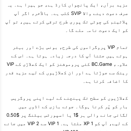
مزید برآں، ایک پانچواں کارڈ ہے، جو ہیرا ہے۔ یہ
صرف دعوت دینے والا SVIP کلب ہے۔ بالآخر، اگر آپ
پلاٹینم کی چوٹی تک پوری طرح ترقی کرتے ہیں، تو آپ
کو ایک دعوت نامہ ملے گا۔
تمام VIP پروگراموں کی طرح، بونس بڑے اور بہتر
ہوتے ہیں جتنا آپ کا درجہ زیادہ ہوتا ہے۔ اس کے
علاوہ، BC.Game کئی پروموشنز کو ایک کھلاڑی کے VIP
رینک سے جوڑتا ہے اور ان کھلاڑیوں کے لیے مزید قدر
کا اضافہ کرتا ہے۔
کھلاڑیوں کو سطح تک پہنچنے کے لیے اپنی پروگریس
بار کو پُر کرنا ہوگا۔ جوئے بازی کے اڈوں میں
لگائی جانے والی ہر $1 یا اسپورٹس بیٹنگ پر $0.50
کے لیے، آپ کو 1 XP ملتا ہے۔ VIP 1 سے VIP 2 میں جانے