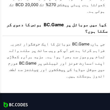
کھولتا ہے، پہلی پیشکش 270% تک 20,000 BCD تک
ہوتی ہے۔
 کیا میں موبائل پر  BC.Game  بونس کا دعوی کر 
سکتا ہوں؟
جی ہاں. BC.Game موبائل کا ایک خوشگوار تجربہ
فراہم کرتا ہے جو آپ کو ویب سائٹ پر ملنے والے
تمام پروموز سے بھرا ہوا ہے۔ مزید برآں، کھلاڑی
اپنے اسمارٹ فونز اور ٹیبلٹس پر BC.Game فورم
میں سوشل میڈیا کی پیشکشوں اور چیلنجز سے لطف
اندوز ہوسکتے ہیں۔