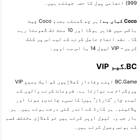
999) انعامی پول کا حصہ جیتتے ہیں۔
Coco کہاں ہے :
ہر چھ گھنٹے بعد، Coco چیٹ
باکس میں ظاہر ہوگا اور 10 منٹ تک گھومتا رہے
گا۔ نقد انعام حاصل کرنے کے لیے اس پر کلک
کریں - VIP لیول 14 یا اس سے اوپر۔
BC.گیم VIP
BC.Game اپنے وفادار کھلاڑیوں کو ایک وسیع VIP
پروگرام سے نوازتا ہے۔ شروعات کرنے والوں کے
لیے، چار 'کارڈز' ہیں: کانسی، چاندی، سونا اور
پلاٹینم۔ ہر کارڈ کے اندر کئی درجے ہوتے ہیں۔ ہر
بار جب وہ لیول اوپر کرتے ہیں تو کھلاڑی مختلف قسم
کے بونس وصول کرتے ہیں۔