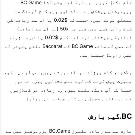
کام مکمل کریں۔ یہ ایک اور چشم کشا BC.Game
پروموشنل پیشکش ہے۔ عام طور پر، کام گیمنگ سے
متعلق ہوتے ہیں، جیسے کہ $0.02 یا اس سے زیادہ کی
شرط والی کسی بھی گیم پر 50x (یا اس سے زیادہ)
ادائیگی جیتنا۔ ایک اور کام $0.02 یا اس سے زیادہ
کے حصص کے ساتھ BC.Game کے Baccarat ملٹی پلیئر کے
تین راؤنڈ جیتنا ہے۔
بلاشبہ، کام روزانہ بدلتے رہتے ہیں، اس لیے یہ کچھ
بصیرت پیش کرنے کے لیے محض مثالیں ہیں۔ تاہم،
جیسا کہ آپ دیکھ سکتے ہیں، وہ زیادہ تر کھلاڑیوں
کے لیے قابل حصول ہیں - نہ صرف ہائی رولرز۔
BC.گیم بارش
بارش سب سے زیادہ مقبول BC.Game پروموشنز میں سے