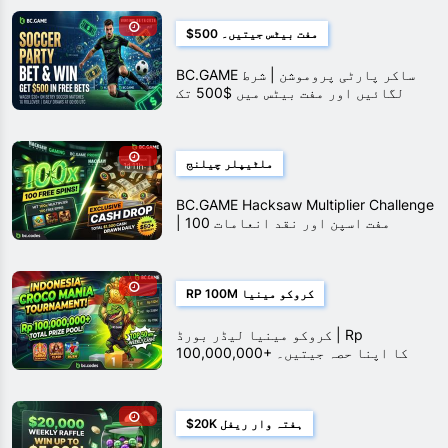
$500 مفت بیٹس جیتیں۔
BC.GAME ساکر پارٹی پروموشن | شرط
لگائیں اور مفت بیٹس میں $500 تک
جیتیں۔
ملٹیپلر چیلنج
BC.GAME Hacksaw Multiplier Challenge
| 100 مفت اسپن اور نقد انعامات
جیتیں۔
RP 100M کروکو مینیا
کروکو مینیا لیڈر بورڈ | Rp
100,000,000+ کا اپنا حصہ جیتیں۔
$20K ہفتہ وار ریفل