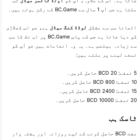
جاتا ہے۔ اس کے علاوہ، آپ کو
اولڈ ٹائمر میڈل
تب
ملتا ہے جب آپ 1 سال سے BC.Game کے رکن ہوتے ہیں۔
اٹھانا سب سے مشکل
لوڈڈ کنگ میڈل
ہے، جو اس کھلاڑی
کو دیا جاتا ہے جس کے پاس BC.Game پر اب تک کا سب
سے زیادہ بیلنس ہے۔ یہ وہ انعامات ہیں جو آپ کو
تمغے لینے پر ملتے ہیں:
5 تمغے: 20 BCD حاصل کریں۔
10 تمغے: 800 BCD حاصل کریں۔
15 تمغے: 2400 BCD حاصل کریں۔
20 تمغے: 10000 BCD حاصل کریں۔
ٹاسک ہب
مفت BCD حاصل کرنے کے لیے روزانہ اور ہفتہ وار