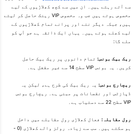
سے آتے رہتے ہیں۔ ان میں سے کچھ کھلاڑیوں کے لیے
مخصوص ہوتے ہیں جب وہ مخصوص VIP رینک حاصل کر لیتے
ہیں، جبکہ دیگر نئے اور پرانے تمام کھلاڑیوں کے
لیے کھلے ہوتے ہیں۔ یہاں ایک ذائقہ ہے جو آپ کو
ملے گا:
ریک بیک بونس:
تمام دانووں پر ریک بیک حاصل
کریں۔ یہ بونس VIP سطح 14 سے غیر مقفل ہے۔
ریچارج بونس:
یہ ریک بیک کی طرح ہے، لیکن یہ
ڈپازٹس اور نقصانات پر مبنی ہے۔ ریچارج بونس
VIP سطح 22 سے دستیاب ہے۔
رول مقابلہ:
فعال کھلاڑی رول مقابلے میں داخل
ہو سکتے ہیں۔ سب سے زیادہ رولز والے کھلاڑی (0 -