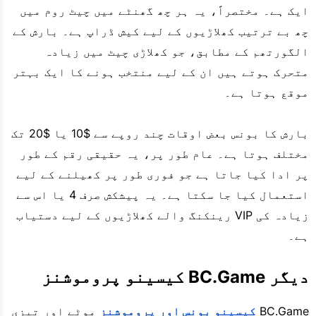
ایک ہے۔ مختصراً، یہ ہر چھ گھنٹے میں چیٹ روم میں
چھ بے ترتیب کھلاڑیوں کے لیے کیش ڈراپ ہے۔ بارش کے
الگورتھم کے مطابق، جو کھلاڑی چیٹ میں زیادہ
متحرک ہوتے ہیں ان کے لیے منتخب ہونے کا ایک بہتر
موقع ہوتا ہے۔
بارش کا بونس بعض اوقات چند روپے سے $10 یا $20 تک
مختلف ہوتا ہے۔ عام طور پر، یہ حقیقی رقم کے طور
پر ادا کیا جاتا ہے جو فوری طور پر کھیلنے کے لیے
استعمال کیا جا سکتا ہے۔ یہ پیشکش صرف 4 یا اس سے
زیادہ کی VIP رینکنگ والے کھلاڑیوں کے لیے دستیاب
ہے۔
دیگر BC.Game کیسینو پروموشنز
BC.Game
کیسینو بونس اور پروموشنز
موٹے اور تیزی