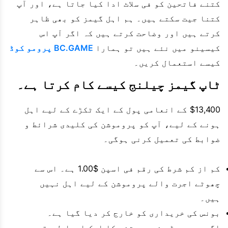
کتنے فاتحین کو فی سلاٹ ادا کیا جاتا ہے، اور آپ
کتنا جیت سکتے ہیں۔ ہم اہل گیمز کو بھی ظاہر
کرتے ہیں اور وضاحت کرتے ہیں کہ اگر آپ اس
کیسینو میں نئے ہیں تو ہمارا
BC.GAME پرومو کوڈ
کیسے استعمال کریں۔
ٹاپ گیمز چیلنج کیسے کام کرتا ہے۔
$13,400 کے انعامی پول کے ایک ٹکڑے کے لیے اہل
ہونے کے لیے، آپ کو پروموشن کی کلیدی شرائط و
ضوابط کی تعمیل کرنی ہوگی۔
کم از کم شرط کی رقم فی اسپن $1.00 ہے۔ اس سے
چھوٹے اجرت والے پروموشن کے لیے اہل نہیں
ہیں۔
بونس کی خریداری کو خارج کر دیا گیا ہے۔
اگرچہ یہ بڑی ضرب جیتنے کا ایک اچھا طریقہ