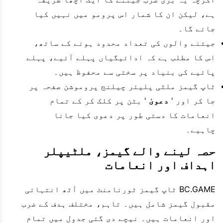
ہے، لیکن ان کا شمار اس پرومو میں نہیں کیا
جائے گا۔
جیتنے والوں کی تعداد محدود ہونے کے ساتھ،
اس کا مطلب ہے کہ ادائیگیاں پہلے آئیے، پہلے
پائیے کی بنیاد پر سختی سے محفوظ ہیں۔
ٹاپ گیمز ملٹی پلیئر چیلنج پروموشن صفحہ پر
جا کر اور '
دعویٰ
' بٹن پر کلک کر کے تمام
انعامات کا دستی طور پر دعوی کیا جانا
چاہیے۔
حصہ لینے والے گیمز، ملٹیپلر
اہداف اور انعامات
BC.GAME ٹاپ گیمز ٹورنامنٹ میں آٹھ انتہائی
مقبول گیمز شامل ہیں۔ تاہم، مختلف ہدف کے ضرب
اور انعامات ہیں۔ نیچے دی گئی جدول میں تمام