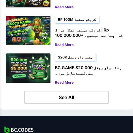
انعامات جیتیں۔
Read More
RP 100M کروکو مینیا
کروکو مینیا لیڈر بورڈ | Rp
100,000,000+ کا اپنا حصہ جیتیں۔
Read More
$20K ہفتہ وار ریفل
BC.GAME $20,000 ہفتہ وار ریفل
میں کیسے شامل ہوں۔
Read More
See All