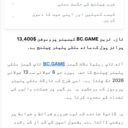
ضرب چیلنج کی حکمت عملی
کیسے کھیلیں اور اپنی جیت کا دعویٰ
کریں۔
تازہ ترین BC.GAME کیسینو پروموشن $13,400
پرائز پول کے ساتھ ملٹی پلیئر چیلنج ہے۔
آٹھ ٹاپ ریٹیڈ سلاٹ گیمز
BC.GAME
ٹاپ گیمز ملٹی
پلیئر چیلنج کا حصہ ہیں، جو 6 جولائی سے 13 جولائی
2026 تک چلتا ہے۔ اسی طرح کے ٹارگٹ ملٹی پلیئر
پروموز کے برعکس، یہ ہر گیم پر جیتنے والوں کی
تعداد کو محدود کرتا ہے۔
یہ گائیڈ جاننے کے لیے ضروری شرائط و ضوابط پر
روشنی ڈالتا ہے، بشمول اسپن کی کم از کم رقم،