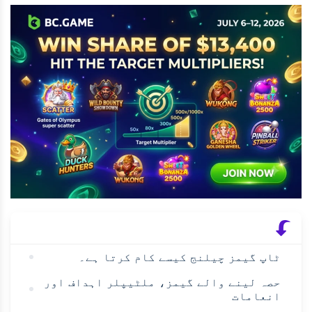
ٹاپ گیمز چیلنج کیسے کام کرتا ہے۔
حصہ لینے والے گیمز، ملٹیپلر اہداف اور
انعامات