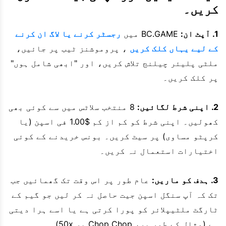
کریں۔
1. آپٹ ان:
BC.GAME میں
رجسٹر کرنے یا لاگ ان کرنے
کے لیے یہاں کلک کریں
، پروموشنز ٹیب پر جائیں،
ملٹی پلیئر چیلنج تلاش کریں، اور "ابھی شامل ہوں"
پر کلک کریں۔
2. اپنی شرط لگائیں:
8 منتخب سلاٹس میں سے کوئی بھی
کھولیں۔ اپنی شرط کو کم از کم $1.00 فی اسپن (یا
کرپٹو مساوی) پر سیٹ کریں۔ بونس خریدنے کے کوئی
اختیارات استعمال نہ کریں۔
3. ہدف کو ماریں:
عام طور پر اس وقت تک گھمائیں جب
تک کہ آپ سنگل اسپن جیت حاصل نہ کر لیں جو گیم کے
ٹارگٹ ملٹیپلائر کو پورا کرتی ہے یا اسے ہرا دیتی
ہے (مثال کے طور پر، Chop Chop پر 50x)۔