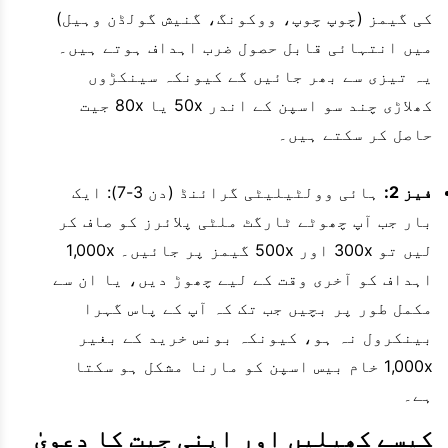
کی گیمز (چوپ چوپ، ووکونگ، گنیش گولڈن وہیل)
میں انتہائی قابل حصول ضرب اہداف ہوتے ہیں۔
یہ تیزی سے بھر جائیں گے کیونکہ سینکڑوں
کھلاڑی چند سو اسپن کے اندر 50x یا 80x جیت
حاصل کر سکتے ہیں۔
فیز 2:
ہائی وولٹیلیٹی گرائنڈ (دن 3-7): ایک
بار جب آپ چھوٹے ٹارگٹ ملٹی پلائرز کو صاف کر
لیں تو 300x اور 500x گیمز پر جائیں۔ 1,000x
اہداف کو آخری وقت کے لیے چھوڑ دیں، یا ان سے
مکمل طور پر بچیں جب تک کہ آپ کے پاس گہرا
بینکرول نہ ہو، کیونکہ بونس خرید کے بغیر
1,000x خام بیس اسپن کو مارنا مشکل ہو سکتا
ہے۔
کیسے کھیلیں اور اپنی جیت کا دعویٰ