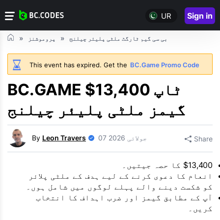
Sign in
UR
بی سی گیم ٹارگٹ ملٹی پلیئر چیلنج
پروموشنز
This event has expired. Get the
BC.Game Promo Code
BC.GAME $13,400 ٹاپ
گیمز ملٹی پلیئر چیلنج
07 جولائی 2026
Leon Travers
By
Share
$13,400 کا حصہ جیتیں۔
انعام کا دعوی کرنے کے لیے ہدف کے ملٹی پلائر
کو شکست دینے والے پہلے لوگوں میں شامل ہوں۔
آپ کے مطابق گیمز اور ضرب اہداف کا انتخاب
کریں۔