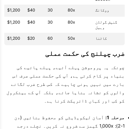
ووکانگ
80x
30
$40
$1,200
گنیش گولڈن
80x
30
$40
$1,200
وہیل
کاٹنا
50x
60
$20
$1,200
ضرب چیلنج کی حکمت عملی
چونکہ یہ پروموشن پہلے آئیے، پہلے پائیے کی
بنیاد پر کام کرتی ہے، آپ کی حکمت عملی صرف اس
بارے میں نہیں ہونی چاہیے کہ کس طرح ضرب لگانے
والوں کو نشانہ بنایا جائے، بلکہ آپ کے بینکرول
کو کب اور کہاں ڈائریکٹ کرنا ہے۔
مرحلہ 1:
آسان لیکویڈیٹی کو محفوظ بنائیں (دن
1-2): 1,000x گیمز سے شروع نہ کریں۔ نچلے درجے