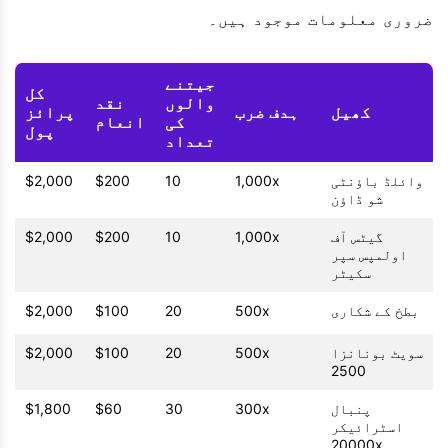
ضروری معلومات موجود ہیں۔
جیتنے
کل
والوں
نقد
کھیل
ہدف ضرب
پرائز
کی
انعام
پول
تعداد
وائلڈ باؤنٹی
1,000x
10
$200
$2,000
شو ڈاؤن
گیٹس آف
1,000x
10
$200
$2,000
اولمپس سپر
سکیٹر
بطخ کے شکاری
500x
20
$100
$2,000
سویٹ بونانزا
500x
20
$100
$2,000
2500
پنبال
300x
30
$60
$1,800
اسٹرائیکر
20000x