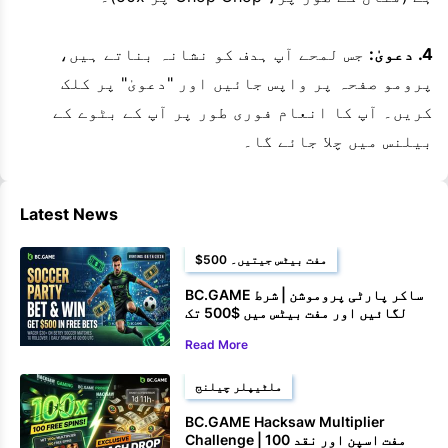
4. دعویٰ:
جس لمحے آپ ہدف کو نشانہ بناتے ہیں،
پرومو صفحہ پر واپس جائیں اور "دعویٰ" پر کلک
کریں۔ آپ کا انعام فوری طور پر آپ کے بٹوے کے
بیلنس میں چلا جائے گا۔
Latest News
$500 مفت بیٹس جیتیں۔
BC.GAME ساکر پارٹی پروموشن | شرط
لگائیں اور مفت بیٹس میں $500 تک
جیتیں۔
Read More
ملٹیپلر چیلنج
BC.GAME Hacksaw Multiplier
Challenge | 100 مفت اسپن اور نقد