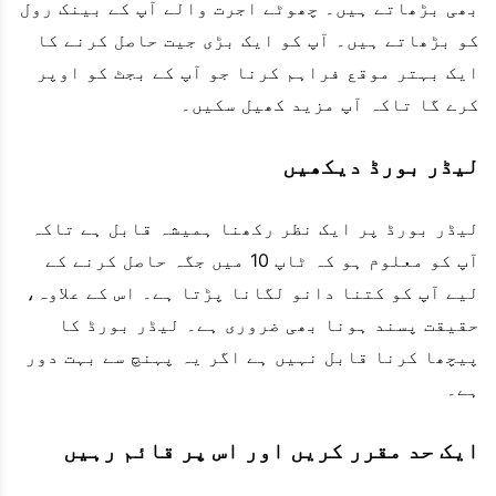
بھی بڑھاتے ہیں۔ چھوٹے اجرت والے آپ کے بینک رول
کو بڑھاتے ہیں۔ آپ کو ایک بڑی جیت حاصل کرنے کا
ایک بہتر موقع فراہم کرنا جو آپ کے بجٹ کو اوپر
کرے گا تاکہ آپ مزید کھیل سکیں۔
لیڈر بورڈ دیکھیں
لیڈر بورڈ پر ایک نظر رکھنا ہمیشہ قابل ہے تاکہ
آپ کو معلوم ہو کہ ٹاپ 10 میں جگہ حاصل کرنے کے
لیے آپ کو کتنا دانو لگانا پڑتا ہے۔ اس کے علاوہ،
حقیقت پسند ہونا بھی ضروری ہے۔ لیڈر بورڈ کا
پیچھا کرنا قابل نہیں ہے اگر یہ پہنچ سے بہت دور
ہے۔
ایک حد مقرر کریں اور اس پر قائم رہیں