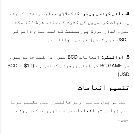
4. ملٹی کرنسی ویجرنگ:
کھلاڑی حمایت یافتہ کرپٹو
یا فیاٹ کرنسیوں کی کثرت کے ساتھ شرط لگا سکتے
ہیں۔ لیڈر بورڈ پوزیشننگ کے لیے تمام دانو کو
USDT میں تبدیل کر دیا جاتا ہے۔
5. ادائیگی:
انعامات BCD میں ادا کیے جاتے ہیں،
جو BC.GAME کی اپنی ورچوئل کرنسی ہے (1 BCD = $1
USD)۔
تقسیم انعامات
انعامی پول سب سے اوپر فائنشرز میں تقسیم ہوتا
ہے، زیادہ تر انعامات سب سے اوپر مرکوز ہوتے
ہیں۔