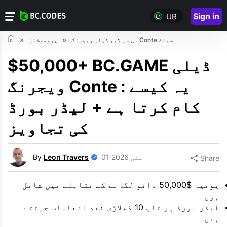
Sign in
UR
بی سی گیم ڈیلی ویجرنگ Conte سینٹ
پروموشنز
$50,000+ BC.GAME ڈیلی
ویجرنگ Conte : یہ کیسے
کام کرتا ہے + لیڈر بورڈ
کی تجاویز
01 مئی 2026
Leon Travers
By
Share
یومیہ $50,000 دانو لگانے کے مقابلے میں شامل
ہوں۔
لیڈر بورڈ پر ٹاپ 10 کھلاڑی نقد انعامات جیتتے
ہیں۔