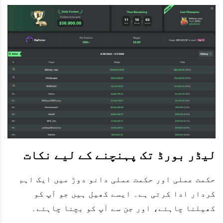
لیڈر بورڈ تک پہنچنے کے لیے نکات
حکمت عملی اور حکمت عملی دانو دوڑ میں ایک اہم
کردار ادا کرتی ہے۔ ایسے کھیل ہیں جو آپ کو
کھیلنا چاہئے، اور جن سے آپ کو بچنا چاہئے۔