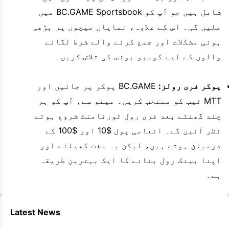
شامل ہیں جو آپ کو BC.GAME Sportsbook میں
ملیں گی۔ اس کے علاوہ، نمایاں میچوں پر بڑھی
ہوئی مشکلات اور جمع کرنے والے شرط لگانے
والوں کے لیے کومبو بونس کی تلاش کریں۔
پوکر فری رولز:
BC.GAME پوکر پر جائیں اور
MTT ٹیب کو منتخب کریں۔ مینو سے، آپ کو ہر
چند گھنٹے بعد فری رول ٹورنامنٹ شروع ہوتے
نظر آئیں گے۔ انعامی پول $10 اور $100 کے
درمیان ہوتے ہیں، لیکن یہ مفت کھیلنے اور
اپنا بینک رول بنانے کا ایک بہترین طریقہ
ہے۔
Latest News