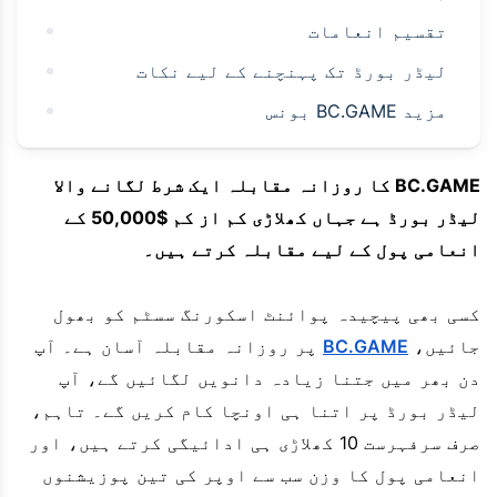
تقسیم انعامات
لیڈر بورڈ تک پہنچنے کے لیے نکات
مزید BC.GAME بونس
BC.GAME کا روزانہ مقابلہ ایک شرط لگانے والا
لیڈر بورڈ ہے جہاں کھلاڑی کم از کم $50,000 کے
انعامی پول کے لیے مقابلہ کرتے ہیں۔
کسی بھی پیچیدہ پوائنٹ اسکورنگ سسٹم کو بھول
جائیں،
BC.GAME
پر روزانہ مقابلہ آسان ہے۔ آپ
دن بھر میں جتنا زیادہ دانویں لگائیں گے، آپ
لیڈر بورڈ پر اتنا ہی اونچا کام کریں گے۔ تاہم،
صرف سرفہرست 10 کھلاڑی ہی ادائیگی کرتے ہیں، اور
انعامی پول کا وزن سب سے اوپر کی تین پوزیشنوں