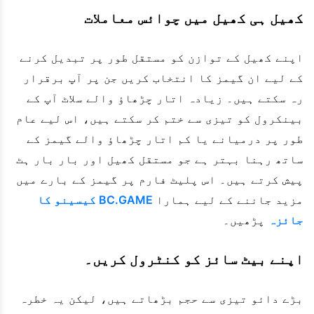
کھیل ہی کھیل میں چوائس معاملات
اپنے کھیل کے توازن کو مستقل طور پر تبدیل کرنے
کے لیے ان گیمز کا انتخاب کریں جن پر آپ برقرار
رہ سکتے ہیں۔ زیادہ اتار چڑھاؤ والے سلاٹ آپ کے
بینکرول کو تیزی سے ختم کر سکتے ہیں، اس لیے عام
طور پر درمیانے یا کم اتار چڑھاؤ والے گیمز کے
ساتھ رہنا بہتر ہے جو مستقل کھیل اور بار بار ہٹ
پیش کرتے ہیں۔ اس پلیٹ فارم پر گیمز کے بارے میں
مزید جاننے کے لیے ہمارا
BC.GAME کیسینو کا
جائزہ
پڑھیں۔
اپنے بیٹ سائز کو کنٹرول کریں۔
بڑے دائو تیزی سے حجم بڑھاتے ہیں، لیکن یہ خطرہ