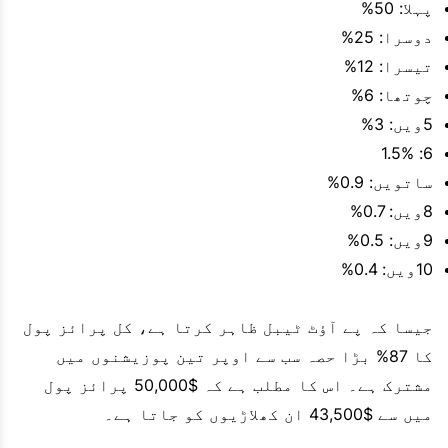
پہلا: 50%
دوسرا: 25%
تیسرا: 12%
چوتھا: 6%
5ویں: 3%
6: 1.5%
ساتویں: 0.9%
8ویں: 0.7%
9ویں: 0.5%
10ویں: 0.4%
جیسا کہ پے آؤٹ ٹیبل ظاہر کرتا ہے، کل پرائز پول
کا 87% بڑا حصہ سب سے اوپر تین پوزیشنوں میں
مشترک ہے۔ اس کا مطلب ہے کہ $50,000 پرائز پول
میں سے $43,500 ان کھلاڑیوں کو جاتا ہے۔