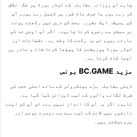
چاہے آپ روزانہ مقابلہ کے لیڈر بورڈ پر جگہ تلاش
کر رہے ہوں یا صرف عام طور پر کھیل رہے ہوں، آپ
کو ہمیشہ ایک مقررہ بجٹ کو ذہن میں رکھتے ہوئے
ہر سیشن سے رجوع کرنا چاہیے۔ اگر آپ اپنی حد کو
مارتے ہیں، تو یہ رکنے کا وقت ہے۔ نقصانات اور
لیڈر بورڈ پوزیشنز کا پیچھا کرنا شاذ و نادر ہی
اچھا کام کرتا ہے۔
مزید BC.GAME بونس
ڈیلی مقابلہ بڑے بینکرولز کے ساتھ اعلی حجم کی
شرط لگانے والوں کے لیے ڈیزائن کیا گیا ہے۔
تاہم، اگر یہ آپ کا انداز نہیں ہے، تو آپ کو اپنے
دانتوں میں لانے کے لیے بہت سے دوسرے بونس اور
پروموشنز ہیں۔