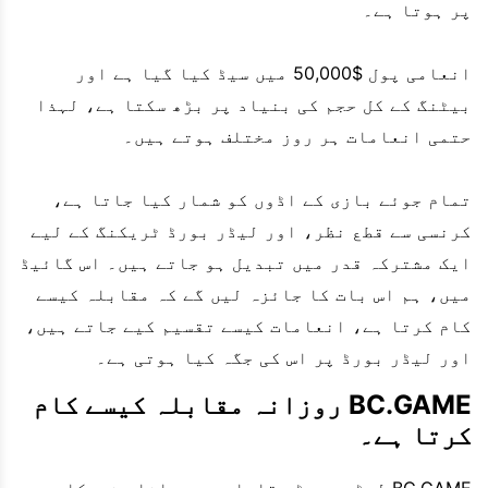
پر ہوتا ہے۔
انعامی پول $50,000 میں سیڈ کیا گیا ہے اور
بیٹنگ کے کل حجم کی بنیاد پر بڑھ سکتا ہے، لہذا
حتمی انعامات ہر روز مختلف ہوتے ہیں۔
تمام جوئے بازی کے اڈوں کو شمار کیا جاتا ہے،
کرنسی سے قطع نظر، اور لیڈر بورڈ ٹریکنگ کے لیے
ایک مشترکہ قدر میں تبدیل ہو جاتے ہیں۔ اس گائیڈ
میں، ہم اس بات کا جائزہ لیں گے کہ مقابلہ کیسے
کام کرتا ہے، انعامات کیسے تقسیم کیے جاتے ہیں،
اور لیڈر بورڈ پر اس کی جگہ کیا ہوتی ہے۔
BC.GAME روزانہ مقابلہ کیسے کام
کرتا ہے۔