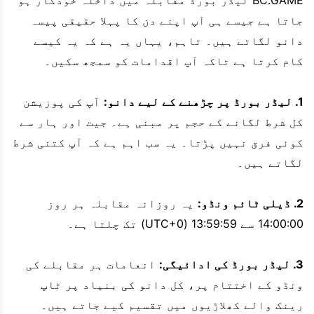
BC.GAME لیڈر بورڈ مقابلہ میں داخلہ خودکار ہو
جاتا ہے جیسے ہی آپ اپنے دن کا پہلا حقیقی پیسہ
دانو لگاتے ہیں۔ تاہم، یہاں یہ ہے کہ یہ کیسے
کام کرتا ہے تاکہ آپ اقدامات کو سمجھ سکیں۔
1. لیڈر بورڈ پر چڑھنے کے لیے دانو:
آپ کی پوزیشن
کل شرط لگانے کے حجم پر مبنی ہے۔ جیت اور ہار سے
کوئی فرق نہیں پڑتا۔ یہ سب اہم ہے کہ آپ کتنی شرط
لگاتے ہیں۔
2. ڈیلی ٹائم ونڈو:
یہ روزانہ مقابلہ ہر روز
14:00:00 سے 13:59:59 (UTC+0) تک چلتا ہے۔
3. لیڈر بورڈ کی ادائیگی:
انعامات ہر مقابلے کی
ونڈو کے اختتام پر، کل دانو کی بنیاد پر ٹاپ
رینک والے کھلاڑیوں میں تقسیم کیے جاتے ہیں۔