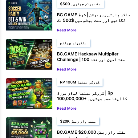
$500 مفت بیٹس جیتیں۔
BC.GAME ساکر پارٹی پروموشن | شرط
لگائیں اور مفت بیٹس میں $500 تک
جیتیں۔
Read More
ملٹیپلر چیلنج
BC.GAME Hacksaw Multiplier
Challenge | 100 مفت اسپن اور نقد
انعامات جیتیں۔
Read More
RP 100M کروکو مینیا
کروکو مینیا لیڈر بورڈ | Rp
100,000,000+ کا اپنا حصہ جیتیں۔
Read More
$20K ہفتہ وار ریفل
BC.GAME $20,000 ہفتہ وار ریفل
میں کیسے شامل ہوں۔