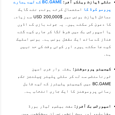
ملٹی ڈپازٹ ویلکم آفر:
BC.GAME کے لیے ہمارے
پرومو کوڈ کا
استعمال کرتے ہوئے، نئے گاہک
مماثل ڈپازٹ بونس میں $200,000 USD سے زیادہ
کا دعویٰ کر سکتے ہیں۔ یہ جوئے بازی کے اڈوں
یا اسپورٹس بک میں شرط لگا کر جاری کیے گئے
فنڈز کے ساتھ ایک مقفل بونس ہے۔ بونس اسٹیک
کیے جا سکتے ہیں، اور کوئی وقت کی حد نہیں
ہے۔
کیسینو پروموشنز:
ہفتہ وار فری اسپن
ٹورنامنٹس سے لے کر ملٹی پلیئر چیلنجز تک،
BC.GAME میں کیسینو پلیئرز کے لیے قابل
رسائی پروموشنز کا ایک جاری انتخاب ہے۔
اسپورٹس بک آفرز:
مفت بیٹس، لیڈر بورڈ
مقابلے، اور بیٹ انشورنس ان پیشکشوں میں