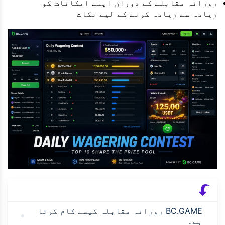
روزانہ مقابلے کے دوران اپنے امکانات کو
زیادہ سے زیادہ کرنے کے لیے نکات
BC.GAME روزانہ مقابلہ کیسے کام کرتا
ہے۔