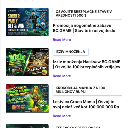
OSVOJITE BREZPLAČNE STAVE V
VREDNOSTI 500 $
Promocija nogometne zabave
BC.GAME | Stavite in osvojite do
500 $ v brezplačnih stavah
Read More
IZZIV MNOŽENJA
Izziv množenja Hacksaw BC.GAME
| Osvojite 100 brezplačnih vrtljajev
in denarne nagrade
Read More
KROKODILJA MANIJA ZA 100
MILIJONOV RUPIJ
Lestvica Croco Mania | Osvojite
svoj delež več kot 100.000.000 Rp
Read More
TEDENSKA SREČELOVSKA