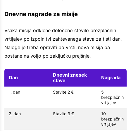
Dnevne nagrade za misije
Vsaka misija odklene določeno število brezplačnih
vrtljajev po izpolnitvi zahtevanega stava za tisti dan.
Naloge je treba opraviti po vrsti, nova misija pa
postane na voljo po zaključku prejšnje.
Dnevni znesek
Dan
Nagrada
stave
1. dan
Stavite 2 €
5
brezplačnih
vrtljajev
2. dan
Stavite 3 €
10
brezplačnih
vrtljajev