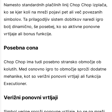
Namesto standardnih plačilnih linij Chop Chop izplača,
ko se kjer koli na mreži pojavi pet ali več povezanih
simbolov. Ta prilagodljiv sistem dobitkov naredi igro
bolj dinamično, še posebej, ko so aktivne ponovne
vrtljaje ali bonus funkcije.
Posebna cona
Chop Chop ima tudi posebno stransko območje ob
kolutih. Med osnovno igro to območje sproži dodatne
mehanike, kot so verižni ponovni vrtljaji ali funkcija
Executioner.
Verižni ponovni vrtljaji
Simbol verige sproži ponovne vrtljaje, ko se na mreži