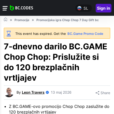
Sign in
SL
Promocije
Promocijska igra Chop Chop 7 Day Gift bc
This event has expired. Get the
BC.Game Promo Code
7-dnevno darilo BC.GAME
Chop Chop: Prislužite si
do 120 brezplačnih
vrtljajev
By
Leon Travers
13 maj 2026
Share
Z BC.GAME-ovo promocijo Chop Chop zaslužite do
120 brezplačnih vrtljajev