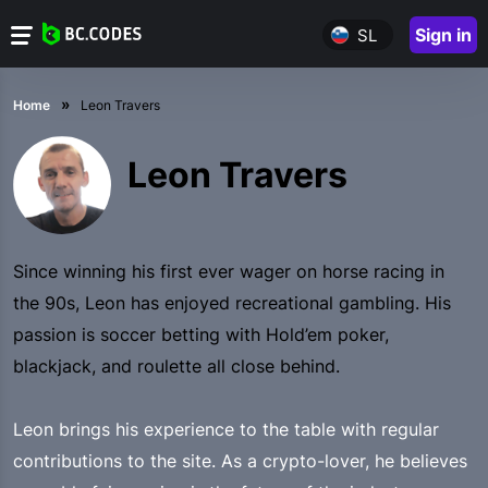
Sign in
SL
Home
Leon Travers
Leon Travers
Since winning his first ever wager on horse racing in
the 90s, Leon has enjoyed recreational gambling. His
passion is soccer betting with Hold’em poker,
blackjack, and roulette all close behind.
Leon brings his experience to the table with regular
contributions to the site. As a crypto-lover, he believes