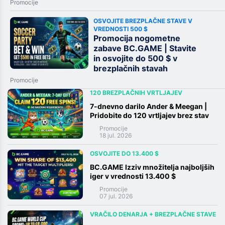
Promocije
OSVOJITE BREZPLAČNE STAVE V
VREDNOSTI 500 $
Promocija nogometne
zabave BC.GAME | Stavite
in osvojite do 500 $ v
brezplačnih stavah
Promocije
120 BREZPLAČNIH VRTLJAJEV
7-dnevno darilo Ander & Meegan |
Pridobite do 120 vrtljajev brez stav
Promocije
18 jul. 2026
OSVOJITE DO 13.400 $
BC.GAME Izziv množitelja najboljših
iger v vrednosti 13.400 $
Promocije
07 jul. 2026
VRAČILO DENARJA + BREZPLAČNE STAVE