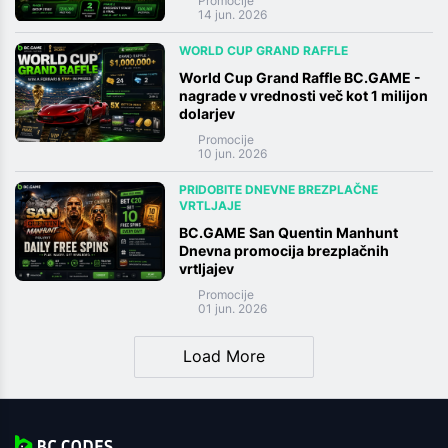
Promocije
14 jun. 2026
WORLD CUP GRAND RAFFLE
World Cup Grand Raffle BC.GAME -
nagrade v vrednosti več kot 1 milijon
dolarjev
Promocije
10 jun. 2026
PRIDOBITE DNEVNE BREZPLAČNE
VRTLJAJE
BC.GAME San Quentin Manhunt
Dnevna promocija brezplačnih
vrtljajev
Promocije
01 jun. 2026
Load More