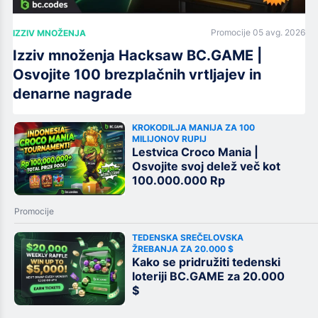
Promocije
05 avg. 2026
IZZIV MNOŽENJA
Izziv množenja Hacksaw BC.GAME |
Osvojite 100 brezplačnih vrtljajev in
denarne nagrade
KROKODILJA MANIJA ZA 100
MILIJONOV RUPIJ
Lestvica Croco Mania |
Osvojite svoj delež več kot
100.000.000 Rp
Promocije
TEDENSKA SREČELOVSKA
ŽREBANJA ZA 20.000 $
Kako se pridružiti tedenski
loteriji BC.GAME za 20.000
$