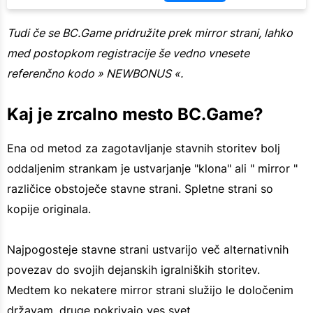
Tudi če se BC.Game pridružite prek mirror strani, lahko
med postopkom registracije še vedno vnesete
referenčno kodo » NEWBONUS «.
Kaj je zrcalno mesto BC.Game?
Ena od metod za zagotavljanje stavnih storitev bolj
oddaljenim strankam je ustvarjanje "klona" ali " mirror "
različice obstoječe stavne strani. Spletne strani so
kopije originala.
Najpogosteje stavne strani ustvarijo več alternativnih
povezav do svojih dejanskih igralniških storitev.
Medtem ko nekatere mirror strani služijo le določenim
državam, druge pokrivajo ves svet.