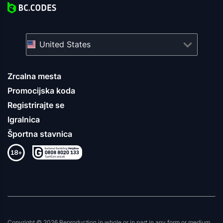
United States
Zrcalna mesta
Promocijska koda
Registrirajte se
Igralnica
Športna stavnica
Copyright © 2026 Reproduction in whole or in part in any form or medium