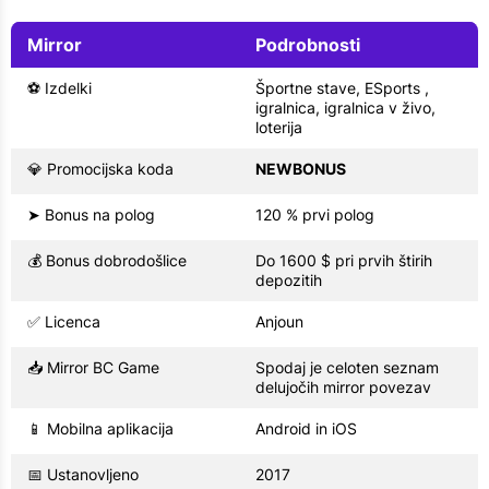
Mirror
Podrobnosti
⚽ Izdelki
Športne stave, ESports ,
igralnica, igralnica v živo,
loterija
💎 Promocijska koda
NEWBONUS
➤ Bonus na polog
120 % prvi polog
💰 Bonus dobrodošlice
Do 1600 $ pri prvih štirih
depozitih
✅ Licenca
Anjoun
📥 Mirror BC Game
Spodaj je celoten seznam
delujočih mirror povezav
📱 Mobilna aplikacija
Android in iOS
📅 Ustanovljeno
2017