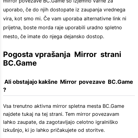
mirror povezave BC.Game so izjemno varne za
uporabo, če do njih dostopate iz zaupanja vrednega
vira, kot smo mi. Če vam uporaba alternativne link ni
prijetna, boste morda raje uporabili uradno spletno
mesto, če imate do njega dejansko dostop.
Pogosta vprašanja  Mirror  strani  
BC.Game 
 Ali obstajajo kakšne  Mirror  povezave  BC.Game  
?
Vsa trenutno aktivna mirror spletna mesta BC.Game
najdete tukaj na tej strani. Tem mirror povezavam
lahko zaupate, da zagotavljajo celotno igralniško
izkušnjo, ki jo lahko pričakujete od storitve.