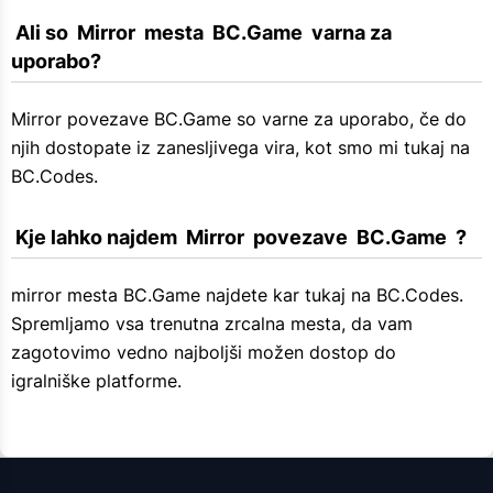
 Ali so  Mirror  mesta  BC.Game  varna za 
uporabo?
Mirror povezave BC.Game so varne za uporabo, če do
njih dostopate iz zanesljivega vira, kot smo mi tukaj na
BC.Codes.
 Kje lahko najdem  Mirror  povezave  BC.Game  ?
mirror mesta BC.Game najdete kar tukaj na BC.Codes.
Spremljamo vsa trenutna zrcalna mesta, da vam
zagotovimo vedno najboljši možen dostop do
igralniške platforme.