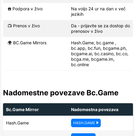
☎️ Podpora v živo
Na voljo 24 ur na dan v več
jezikih
📺 Prenos v živo
Da - prijavite se za dostop do
prenosov v živo
🌍 BC.Game Mirrors
Hash.Game, bc.game ,
bc.app, bc.fun, bcgame.ph,
bcgame.ai, bc.casino, bc.co,
bcga.me, bcgame.im,
bc.online
Nadomestne povezave Bc.Game
Bc.Game Mirror
Nadomestna povezava
Hash.Game
HASH.GAME