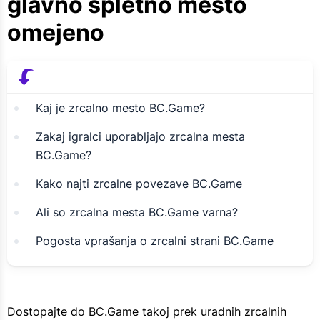
glavno spletno mesto
omejeno
Kaj je zrcalno mesto BC.Game?
Zakaj igralci uporabljajo zrcalna mesta
BC.Game?
Kako najti zrcalne povezave BC.Game
Ali so zrcalna mesta BC.Game varna?
Pogosta vprašanja o zrcalni strani BC.Game
Dostopajte do BC.Game takoj prek uradnih zrcalnih