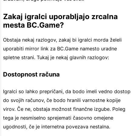
Zakaj igralci uporabljajo zrcalna
mesta BC.Game?
Obstaja nekaj razlogov, zakaj bi igralci morda želeli
uporabiti mirror link za BC.Game namesto uradne
spletne strani. Tukaj je nekaj glavnih razlogov:
Dostopnost računa
Igralci so lahko prepričani, da bodo imeli vedno dostop
do svojih računov, če bodo hranili varnostne kopije
virov. Če ne, obstaja možnost finančne izgube. Poleg
tega je nesmiselno sprejemati časovno omejene
ugodnosti, če je internetna povezava nestalna.