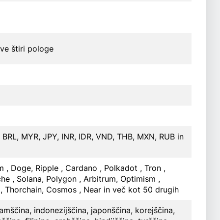
ve štiri pologe
 BRL, MYR, JPY, INR, IDR, VND, THB, MXN, RUB in
m , Doge, Ripple , Cardano , Polkadot , Tron ,
he , Solana, Polygon , Arbitrum, Optimism ,
, Thorchain, Cosmos , Near in več kot 50 drugih
amščina, indonezijščina, japonščina, korejščina,