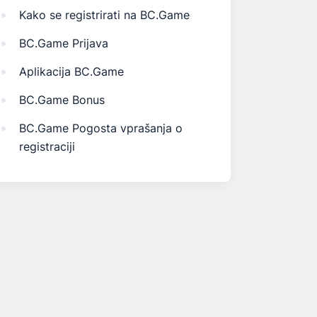
Kako se registrirati na BC.Game
BC.Game Prijava
Aplikacija BC.Game
BC.Game Bonus
BC.Game Pogosta vprašanja o
registraciji