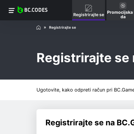
Promocijska
Registrirajte se
da
Registrirajte se
Registrirajte s
Ugotovite, kako odpreti račun pri BC.Game.
Registrirajte se na BC