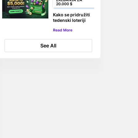
20.000 $
Kako se pridružiti
tedenski loteriji
BC.GAME za
Read More
20.000 $
See All