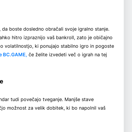
e, da boste dosledno obračali svoje igralno stanje.
lahko hitro izpraznijo vaš bankroll, zato je običajno
žjo volatilnostjo, ki ponujajo stabilno igro in pogoste
ce BC.GAME,
če želite izvedeti več o igrah na tej
ve
ndar tudi povečajo tveganje. Manjše stave
jo možnost za velik dobitek, ki bo napolnil vaš