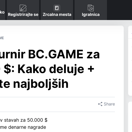
 ko
Registrirajte se
Zrcalna mesta
Igralnica
ME
turnir BC.GAME za
 $: Kako deluje +
e najboljših
Share
v stavah za 50.000 $
rejme denarne nagrade