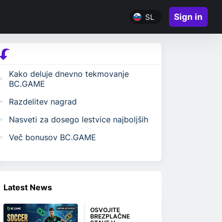
Sign in
SL
Kako deluje dnevno tekmovanje
BC.GAME
Razdelitev nagrad
Nasveti za dosego lestvice najboljših
Več bonusov BC.GAME
Latest News
OSVOJITE
BREZPLAČNE