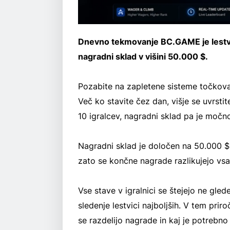
Dnevno tekmovanje BC.GAME je lestvica
nagradni sklad v višini 50.000 $.
Pozabite na zapletene sisteme točkov
Več ko stavite čez dan, višje se uvrstit
10 igralcev, nagradni sklad pa je moč
Nagradni sklad je določen na 50.000 $ 
zato se končne nagrade razlikujejo vsa
Vse stave v igralnici se štejejo ne gle
sledenje lestvici najboljših. V tem pri
se razdelijo nagrade in kaj je potrebno 