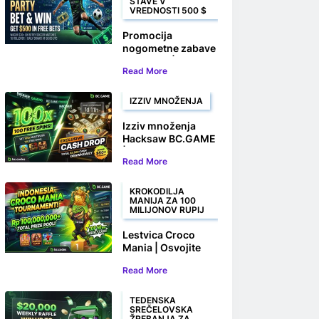
STAVE V
VREDNOSTI 500 $
Promocija
nogometne zabave
BC.GAME | Stavite
Read More
in osvojite do 500 $
v brezplačnih
stavah
IZZIV MNOŽENJA
Izziv množenja
Hacksaw BC.GAME
| Osvojite 100
Read More
brezplačnih
vrtljajev in denarne
nagrade
KROKODILJA
MANIJA ZA 100
MILIJONOV RUPIJ
Lestvica Croco
Mania | Osvojite
svoj delež več kot
Read More
100.000.000 Rp
TEDENSKA
SREČELOVSKA
ŽREBANJA ZA