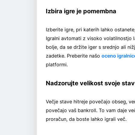
Izbira igre je pomembna
Izberite igre, pri katerih lahko ostanet
Igralni avtomati z visoko volatilnostjo 
bolje, da se držite iger s srednjo ali ni
zadetke. Preberite našo
oceno igralni
platformi.
Nadzorujte velikost svoje sta
Večje stave hitreje povečajo obseg, ve
povečajo vaš bankroll. To vam daje več
proračun, da boste lahko igrali več.