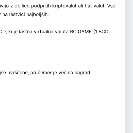
vijo z obilico podprtih kriptovalut ali fiat valut. Vse
na lestvici najboljših.
D, ki je lastna virtualna valuta BC.GAME (1 BCD =
jše uvrščene, pri čemer je večina nagrad