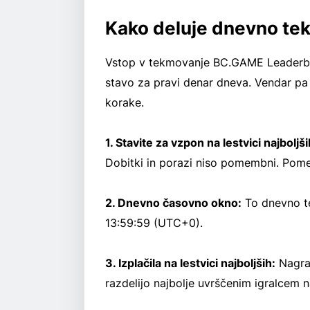
Kako deluje dnevno t
Vstop v tekmovanje BC.GAME Leaderboa
stavo za pravi denar dneva. Vendar pa 
korake.
1. Stavite za vzpon na lestvici najboljši
Dobitki in porazi niso pomembni. Pomem
2. Dnevno časovno okno:
To dnevno t
13:59:59 (UTC+0).
3. Izplačila na lestvici najboljših:
Nagra
razdelijo najbolje uvrščenim igralcem 