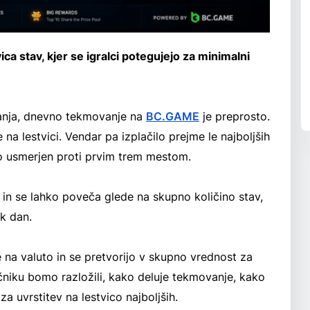
 stav, kjer se igralci potegujejo za minimalni
anja, dnevno tekmovanje na
BC.GAME
je preprosto.
e na lestvici. Vendar pa izplačilo prejme le najboljših
no usmerjen proti prvim trem mestom.
in se lahko poveča glede na skupno količino stav,
k dan.
de na valuto in se pretvorijo v skupno vrednost za
ročniku bomo razložili, kako deluje tekmovanje, kako
za uvrstitev na lestvico najboljših.