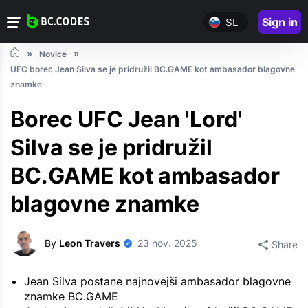
Sign in
SL
Novice
UFC borec Jean Silva se je pridružil BC.GAME kot ambasador blagovne
znamke
Borec UFC Jean 'Lord'
Silva se je pridružil
BC.GAME kot ambasador
blagovne znamke
By
Leon Travers
23 nov. 2025
Share
Jean Silva postane najnovejši ambasador blagovne
znamke BC.GAME