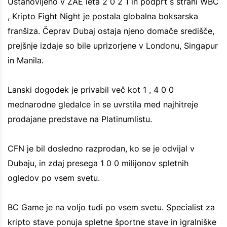
Ustanovljeno v ZAE leta 2 0 2 1 in podprt s strani WBC
, Kripto Fight Night je postala globalna boksarska
franšiza. Čeprav Dubaj ostaja njeno domače središče,
prejšnje izdaje so bile uprizorjene v Londonu, Singapur
in Manila.
Lanski dogodek je privabil več kot 1 , 4 0 0
mednarodne gledalce in se uvrstila med najhitreje
prodajane predstave na Platinumlistu.
CFN je bil dosledno razprodan, ko se je odvijal v
Dubaju, in zdaj presega 1 0 0 milijonov spletnih
ogledov po vsem svetu.
BC Game je na voljo tudi po vsem svetu. Specialist za
kripto stave ponuja spletne športne stave in igralniške