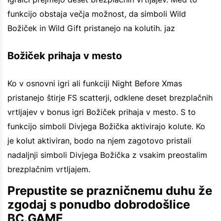
funkcijo obstaja večja možnost, da simboli Wild
Božiček in Wild Gift pristanejo na kolutih. jaz
Božiček prihaja v mesto
Ko v osnovni igri ali funkciji Night Before Xmas
pristanejo štirje FS scatterji, odklene deset brezplačnih
vrtljajev v bonus igri Božiček prihaja v mesto. S to
funkcijo simboli Divjega Božička aktivirajo kolute. Ko
je kolut aktiviran, bodo na njem zagotovo pristali
nadaljnji simboli Divjega Božička z vsakim preostalim
brezplačnim vrtljajem.
Prepustite se prazničnemu duhu že
zgodaj s ponudbo dobrodošlice
BC.GAME