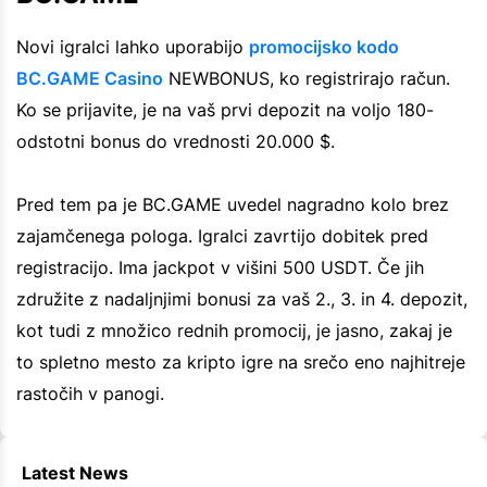
Novi igralci lahko uporabijo
promocijsko kodo
BC.GAME Casino
NEWBONUS, ko registrirajo račun.
Ko se prijavite, je na vaš prvi depozit na voljo 180-
odstotni bonus do vrednosti 20.000 $.
Pred tem pa je BC.GAME uvedel nagradno kolo brez
zajamčenega pologa. Igralci zavrtijo dobitek pred
registracijo. Ima jackpot v višini 500 USDT. Če jih
združite z nadaljnjimi bonusi za vaš 2., 3. in 4. depozit,
kot tudi z množico rednih promocij, je jasno, zakaj je
to spletno mesto za kripto igre na srečo eno najhitreje
rastočih v panogi.
Latest News