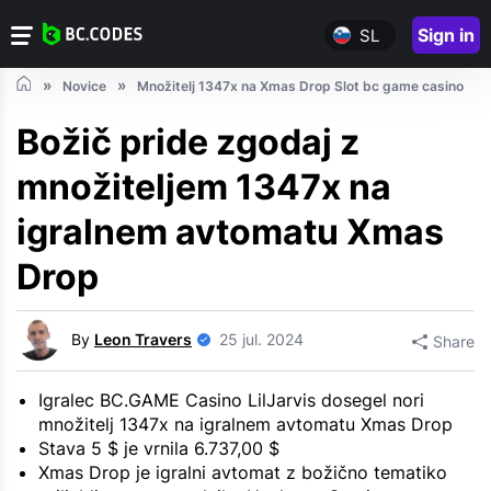
Sign in
SL
Novice
Množitelj 1347x na Xmas Drop Slot bc game casino
Božič pride zgodaj z
množiteljem 1347x na
igralnem avtomatu Xmas
Drop
By
Leon Travers
25 jul. 2024
Share
Igralec BC.GAME Casino LilJarvis dosegel nori
množitelj 1347x na igralnem avtomatu Xmas Drop
Stava 5 $ je vrnila 6.737,00 $
Xmas Drop je igralni avtomat z božično tematiko