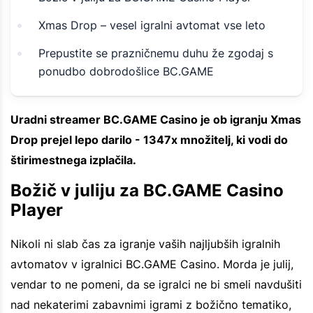
Xmas Drop – vesel igralni avtomat vse leto
Prepustite se prazničnemu duhu že zgodaj s
ponudbo dobrodošlice BC.GAME
Uradni streamer BC.GAME Casino je ob igranju Xmas
Drop prejel lepo darilo - 1347x množitelj, ki vodi do
štirimestnega izplačila.
Božič v juliju za BC.GAME Casino
Player
Nikoli ni slab čas za igranje vaših najljubših igralnih
avtomatov v igralnici BC.GAME Casino. Morda je julij,
vendar to ne pomeni, da se igralci ne bi smeli navdušiti
nad nekaterimi zabavnimi igrami z božično tematiko,