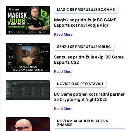
MAGIC SE PRIDRUŽUJE BC.GAME
Magisk se pridružuje BC.GAME
Esports kot novi vodja v igri
Read More
SENZU SE PRIDRUŽUJE IGRI BC
Senzu se pridružuje ekipi BC Game
Esports CS2
Read More
NOVICE O KRIPTO STAVAH
BC Game potrjen kot uradni partner
za Crypto Fight Night 2025
Read More
NOVI AMBASADOR BLAGOVNE
ZNAMKE