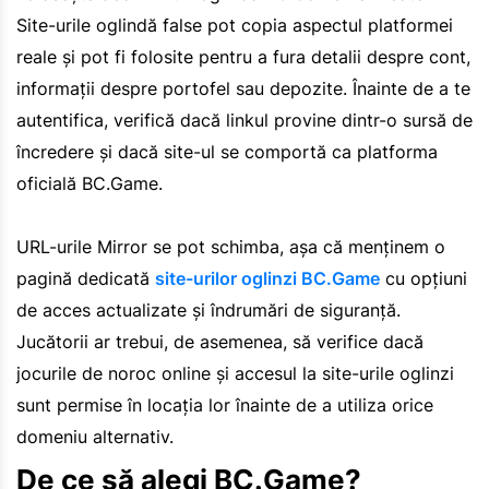
Site-urile oglindă false pot copia aspectul platformei
reale și pot fi folosite pentru a fura detalii despre cont,
informații despre portofel sau depozite. Înainte de a te
autentifica, verifică dacă linkul provine dintr-o sursă de
încredere și dacă site-ul se comportă ca platforma
oficială BC.Game.
URL-urile Mirror se pot schimba, așa că menținem o
pagină dedicată
site-urilor oglinzi BC.Game
cu opțiuni
de acces actualizate și îndrumări de siguranță.
Jucătorii ar trebui, de asemenea, să verifice dacă
jocurile de noroc online și accesul la site-urile oglinzi
sunt permise în locația lor înainte de a utiliza orice
domeniu alternativ.
De ce să alegi BC.Game?