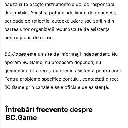
pauză și folosește instrumentele de joc responsabil
disponibile. Acestea pot include limite de depunere,
perioade de reflecție, autoexcludere sau sprijin din
partea unor organizații recunoscute de asistență
pentru jocuri de noroc.
BC.Codes
este un site de informații independent. Nu
operăm BC.Game, nu procesăm depuneri, nu
gestionăm retrageri și nu oferim asistență pentru cont.
Pentru probleme specifice contului, contactați direct
BC.Game prin canalele sale oficiale de asistență.
Întrebări frecvente despre 
BC.Game