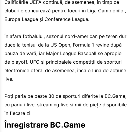
Calificările UEFA continuă, de asemenea, în timp ce
cluburile concurează pentru locuri în Liga Campionilor,
Europa League și Conference League.
În afara fotbalului, sezonul nord-american pe teren dur
duce la tenisul de la US Open, Formula 1 revine după
pauza de vară, iar Major League Baseball se apropie
de playoff. UFC și principalele competiții de sporturi
electronice oferă, de asemenea, încă o lună de acțiune
live.
Poți paria pe peste 30 de sporturi diferite la BC.Game,
cu pariuri live, streaming live și mii de piețe disponibile
în fiecare zi!
Înregistrare BC.Game