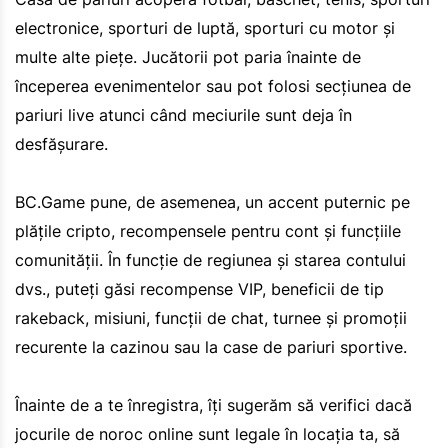
electronice, sporturi de luptă, sporturi cu motor și
multe alte piețe. Jucătorii pot paria înainte de
începerea evenimentelor sau pot folosi secțiunea de
pariuri live atunci când meciurile sunt deja în
desfășurare.
BC.Game pune, de asemenea, un accent puternic pe
plățile cripto, recompensele pentru cont și funcțiile
comunității. În funcție de regiunea și starea contului
dvs., puteți găsi recompense VIP, beneficii de tip
rakeback, misiuni, funcții de chat, turnee și promoții
recurente la cazinou sau la case de pariuri sportive.
Înainte de a te înregistra, îți sugerăm să verifici dacă
jocurile de noroc online sunt legale în locația ta, să