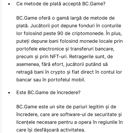
Ce metode de plată acceptă BC.Game?
BC.Game oferă o gamă largă de metode de
plată. Jucătorii pot depune fonduri în conturile
lor folosind peste 90 de criptomonede. În plus,
puteți depune bani folosind monede locale prin
portofele electronice și transferuri bancare,
precum și prin NFT-uri. Retragerile sunt, de
asemenea, fără efort, jucătorii putând să
retragă bani în crypto și fiat direct în contul lor
bancar sau în portofelul mobil.
Este BC.Game de încredere?
BC.Game este un site de pariuri legitim și de
încredere, care are software-ul de securitate și
licențele necesare pentru a opera în regiunile în
care își desfășoară activitatea.