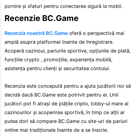
pornire și sfaturi pentru conectarea sigură la mobil.
Recenzie BC.Game
Recenzia noastră BC.Game
oferă o perspectivă mai
amplă asupra platformei înainte de înregistrare.
Acoperă cazinoul, pariurile sportive, opțiunile de plată,
funcțiile crypto , promoțiile, experiența mobilă,
asistența pentru clienți și securitatea contului.
Recenzia este concepută pentru a ajuta jucătorii noi să
decidă dacă BC.Game este potrivit pentru ei. Unii
jucători pot fi atrași de plățile cripto, lobby-ul mare al
cazinourilor și acoperirea sportivă, în timp ce alții ar
putea dori să compare BC.Game cu site-uri de pariuri
online mai tradiționale înainte de a se înscrie.