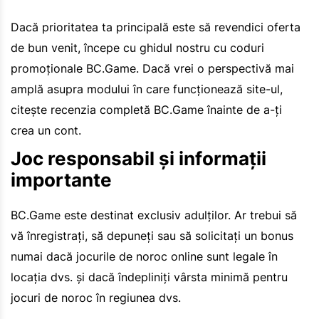
Dacă prioritatea ta principală este să revendici oferta
de bun venit, începe cu ghidul nostru cu coduri
promoționale BC.Game. Dacă vrei o perspectivă mai
amplă asupra modului în care funcționează site-ul,
citește recenzia completă BC.Game înainte de a-ți
crea un cont.
Joc responsabil și informații
importante
BC.Game este destinat exclusiv adulților. Ar trebui să
vă înregistrați, să depuneți sau să solicitați un bonus
numai dacă jocurile de noroc online sunt legale în
locația dvs. și dacă îndepliniți vârsta minimă pentru
jocuri de noroc în regiunea dvs.