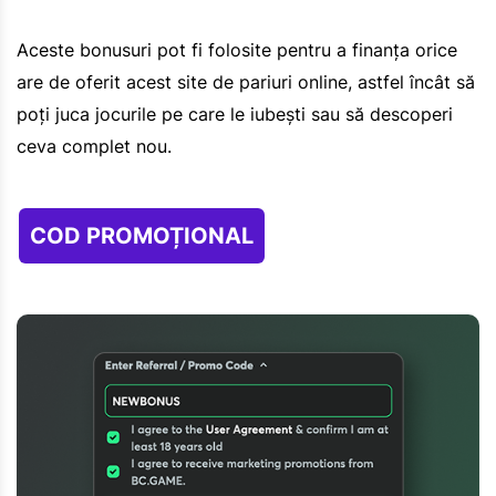
Aceste bonusuri pot fi folosite pentru a finanța orice
are de oferit acest site de pariuri online, astfel încât să
poți juca jocurile pe care le iubești sau să descoperi
ceva complet nou.
COD PROMOȚIONAL