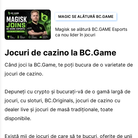
20.000 USD
MAGIC SE ALĂTURĂ BC.GAME
Magisk se alătură BC.GAME Esports
ca nou lider în jocuri
Jocuri de cazino la BC.Game
Când joci la BC.Game, te poți bucura de o varietate de
jocuri de cazino.
Depuneți cu crypto și bucurați-vă de o gamă largă de
jocuri, cu sloturi, BC.Originals, jocuri de cazino cu
dealer live și jocuri de masă tradiționale, toate
disponibile.
Există mii de jocuri de care să te bucuri, oferite de unii