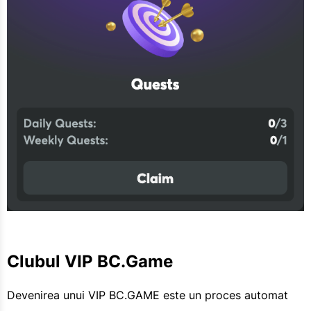
Clubul VIP BC.Game
Devenirea unui VIP BC.GAME este un proces automat