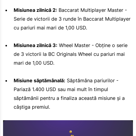
Misiunea zilnică 2:
Baccarat Multiplayer Master -
Serie de victorii de 3 runde în Baccarat Multiplayer
cu pariuri mai mari de 1,00 USD.
Misiunea zilnică 3:
Wheel Master - Obține o serie
de 3 victorii la BC Originals Wheel cu pariuri mai
mari de 1,00 USD.
Misiune săptămânală:
Săptămâna pariurilor -
Pariază 1.400 USD sau mai mult în timpul
săptămânii pentru a finaliza această misiune și a
câștiga premiul.