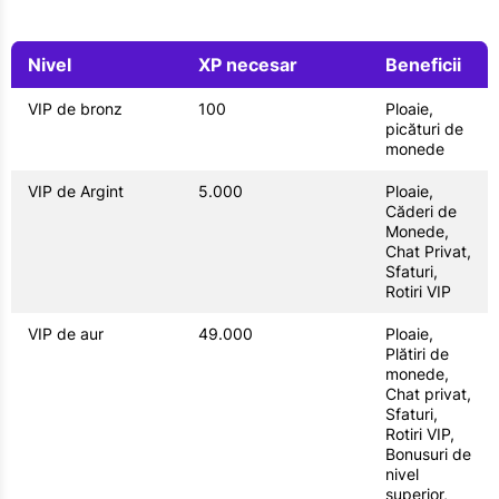
Nivel
XP necesar
Beneficii
VIP de bronz
100
Ploaie,
picături de
monede
VIP de Argint
5.000
Ploaie,
Căderi de
Monede,
Chat Privat,
Sfaturi,
Rotiri VIP
VIP de aur
49.000
Ploaie,
Plătiri de
monede,
Chat privat,
Sfaturi,
Rotiri VIP,
Bonusuri de
nivel
superior,