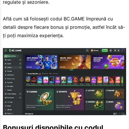
regulate și sezoniere.
Află cum să folosești codul BC.GAME împreună cu
detalii despre fiecare bonus și promoție, astfel încât să-
ți poți maximiza experiența.
Bonusuri disponibile cu codul