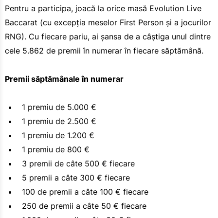
Pentru a participa, joacă la orice masă Evolution Live
Baccarat (cu excepția meselor First Person și a jocurilor
RNG). Cu fiecare pariu, ai șansa de a câștiga unul dintre
cele 5.862 de premii în numerar în fiecare săptămână.
Premii săptămânale în numerar
1 premiu de 5.000 €
1 premiu de 2.500 €
1 premiu de 1.200 €
1 premiu de 800 €
3 premii de câte 500 € fiecare
5 premii a câte 300 € fiecare
100 de premii a câte 100 € fiecare
250 de premii a câte 50 € fiecare