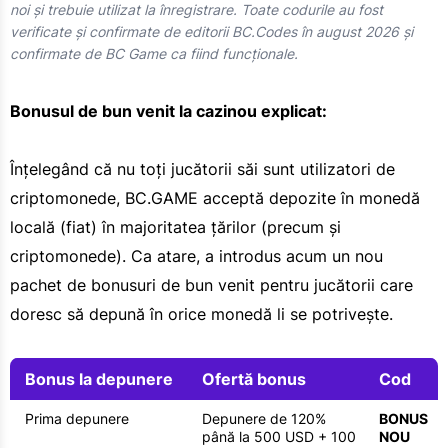
noi și trebuie utilizat la înregistrare. Toate codurile au fost
verificate și confirmate de editorii BC.Codes în august 2026 și
confirmate de BC Game ca fiind funcționale.
Bonusul de bun venit la cazinou explicat:
Înțelegând că nu toți jucătorii săi sunt utilizatori de
criptomonede, BC.GAME acceptă depozite în monedă
locală (fiat) în majoritatea țărilor (precum și
criptomonede). Ca atare, a introdus acum un nou
pachet de bonusuri de bun venit pentru jucătorii care
doresc să depună în orice monedă li se potrivește.
Bonus la depunere
Ofertă bonus
Cod
Prima depunere
Depunere de 120%
BONUS
până la 500 USD + 100
NOU