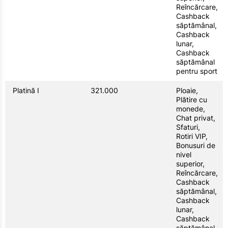
Reîncărcare,
Cashback
săptămânal,
Cashback
lunar,
Cashback
săptămânal
pentru sport
Platină I
321.000
Ploaie,
Plătire cu
monede,
Chat privat,
Sfaturi,
Rotiri VIP,
Bonusuri de
nivel
superior,
Reîncărcare,
Cashback
săptămânal,
Cashback
lunar,
Cashback
săptămânal