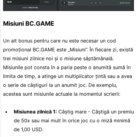
Misiuni BC.GAME
Un alt bonus pentru care nu este necesar un cod
promoțional BC.GAME este „Misiuni”. În fiecare zi, există
trei misiuni zilnice noi și o misiune săptămânală.
Misiunile pot consta în a paria peste o anumită sumă în
limita de timp, a atinge un multiplicator țintă sau a avea
o serie de câștiguri la un anumit joc. De exemplu,
acestea sunt misiunile actuale la momentul scrierii:
Misiunea zilnică 1:
Câștig mare - Câștigă un premiu
de 50x sau mai mult în orice joc cu o miză minimă
de 1,00 USD.