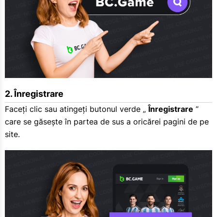
Înregistrare
Faceți clic sau atingeți butonul verde „
Înregistrare
”
care se găsește în partea de sus a oricărei pagini de pe
site.