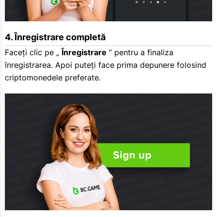
Înregistrare completă
Faceți clic pe „
Înregistrare
” pentru a finaliza
înregistrarea. Apoi puteți face prima depunere folosind
criptomonedele preferate.