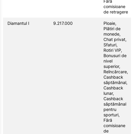
Fără
comisioane
de retragere
Diamantul I
9.217.000
Ploaie,
Plătiri de
monede,
Chat privat,
Sfaturi,
Rotiri VIP,
Bonusuri de
nivel
superior,
Reîncărcare,
Cashback
săptămânal,
Cashback
lunar,
Cashback
săptămânal
pentru
sporturi,
Fără
comisioane
de