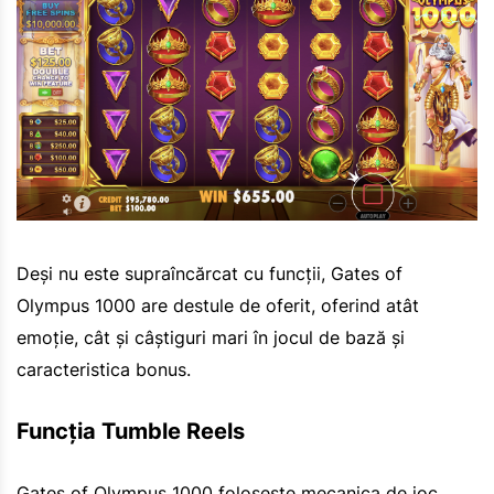
Deși nu este supraîncărcat cu funcții, Gates of
Olympus 1000 are destule de oferit, oferind atât
emoție, cât și câștiguri mari în jocul de bază și
caracteristica bonus.
Funcția Tumble Reels
Gates of Olympus 1000 folosește mecanica de joc