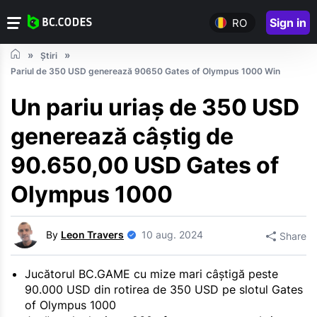
Sign in
RO
Știri
Pariul de 350 USD generează 90650 Gates of Olympus 1000 Win
Un pariu uriaș de 350 USD
generează câștig de
90.650,00 USD Gates of
Olympus 1000
By
Leon Travers
10 aug. 2024
Share
Jucătorul BC.GAME cu mize mari câștigă peste
90.000 USD din rotirea de 350 USD pe slotul Gates
of Olympus 1000