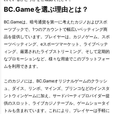
BC.Gameを選ぶ理由とは？
BC.Gameは、暗号通貨を第一に考えたカジノおよびスポ
ーツブックで、1つのアカウントで幅広いベッティング商
品を提供しています。プレイヤーは、カジノゲーム、スポ
ーツベッティング、eスポーツマーケット、ライブベッテ
ィング、厳選されたライブストリーミング、そして定期的
なプロモーションなど、様々な用途でこのプラットフォー
ムを利用できます。
このカジノには、BC.Gameオリジナルゲームのクラッシ
ュ、ダイス、リンボ、マインズ、プリンコなどのインスタ
ントウィンゲームに加え、サードパーティプロバイダー提
供のスロット、ライブカジノテーブル、ゲームショータイ
トルも含まれています。これにより、プレイヤーは手軽に