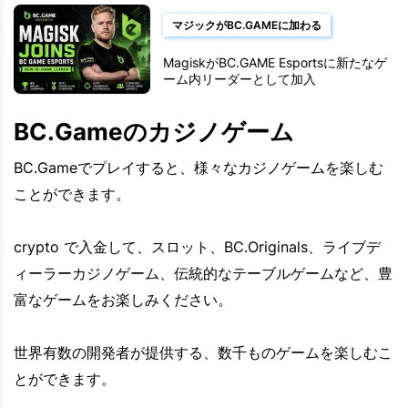
マジックがBC.GAMEに加わる
MagiskがBC.GAME Esportsに新たなゲ
ーム内リーダーとして加入
BC.Gameのカジノゲーム
BC.Gameでプレイすると、様々なカジノゲームを楽しむ
ことができます。
crypto で入金して、スロット、BC.Originals、ライブデ
ィーラーカジノゲーム、伝統的なテーブルゲームなど、豊
富なゲームをお楽しみください。
世界有数の開発者が提供する、数千ものゲームを楽しむこ
とができます。