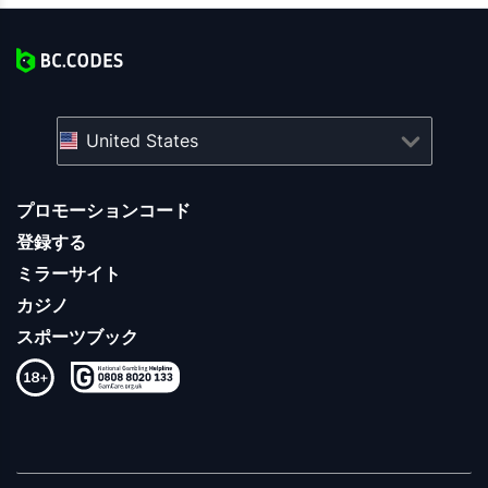
United States
プロモーションコード
登録する
ミラーサイト
カジノ
スポーツブック