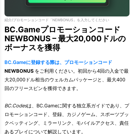
紹介/プロモーションコード「NEWBONUS」を入力してください
BC.Gameプロモーションコード
NEWBONUS – 最大20,000ドルの
ボーナスを獲得
BC.Gameに登録する際は、プロモーションコード
NEWBONUS
をご利用ください。初回から4回の入金で最
大20,000ドル相当のウェルカムパッケージと、最大400
回のフリースピンを獲得できます。
BC.Codes
は、BC.Gameに関する独立系ガイドであり、プ
ロモーションコード、登録、カジノゲーム、スポーツブッ
クベッティング、ミラーリンク、モバイルアクセス、責任
あるプレイについて解説しています。