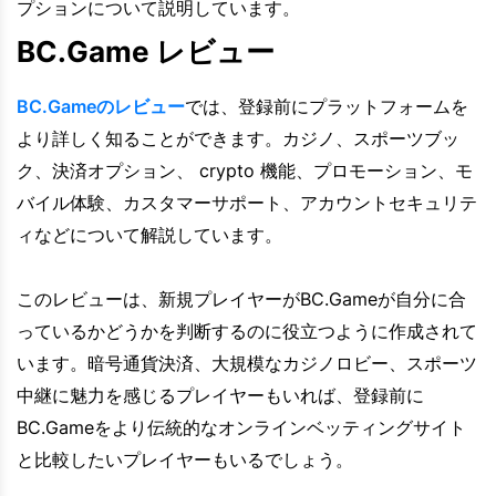
プションについて説明しています。
BC.Game レビュー
BC.Gameのレビュー
では、登録前にプラットフォームを
より詳しく知ることができます。カジノ、スポーツブッ
ク、決済オプション、 crypto 機能、プロモーション、モ
バイル体験、カスタマーサポート、アカウントセキュリテ
ィなどについて解説しています。
このレビューは、新規プレイヤーがBC.Gameが自分に合
っているかどうかを判断するのに役立つように作成されて
います。暗号通貨決済、大規模なカジノロビー、スポーツ
中継に魅力を感じるプレイヤーもいれば、登録前に
BC.Gameをより伝統的なオンラインベッティングサイト
と比較したいプレイヤーもいるでしょう。