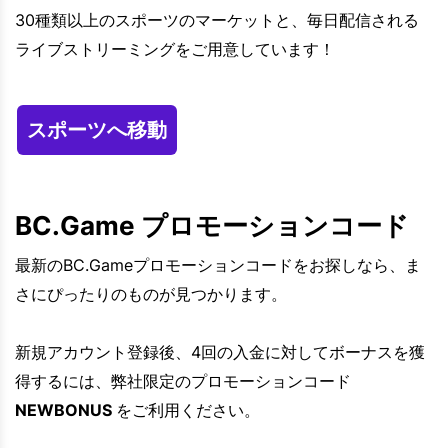
30種類以上のスポーツのマーケットと、毎日配信される
ライブストリーミングをご用意しています！
スポーツへ移動
BC.Game プロモーションコード
最新のBC.Gameプロモーションコードをお探しなら、ま
さにぴったりのものが見つかります。
新規アカウント登録後、4回の入金に対してボーナスを獲
得するには、弊社限定のプロモーションコード
NEWBONUS
をご利用ください。