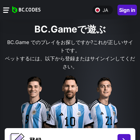
Sign in
JA
BC.Gameで遊ぶ
BC.Game でのプレイをお探しですか?これが正しいサイ
トです。
ベットするには、以下から登録またはサインインしてくだ
さい。