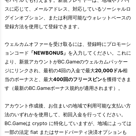
スに応じて、メールアドレス、対応しているソーシャルロ
グインオプション、または利用可能なウォレットベースの
登録方法を使用して登録できます。
ウェルカムオファーを受け取るには、登録時にプロモーシ
ョンコード
「NEWBONUS」
を入力してください。これに
より、新規アカウントがBC.Gameのウェルカムパッケー
ジにリンクされ、最初の4回の入金で最大
20,000ドル
相
当のボーナスと、最大
400回のフリースピン
を獲得できま
す（最新のBC.Gameボーナス規約が適用されます）。
アカウント作成後、お住まいの地域で利用可能な支払い方
法のいずれかを使用して、初回入金を行ってください。
BC.Gameは crypto に特化していますが、地域によっては
一部の法定 fiat またはサードパーティ決済オプションも