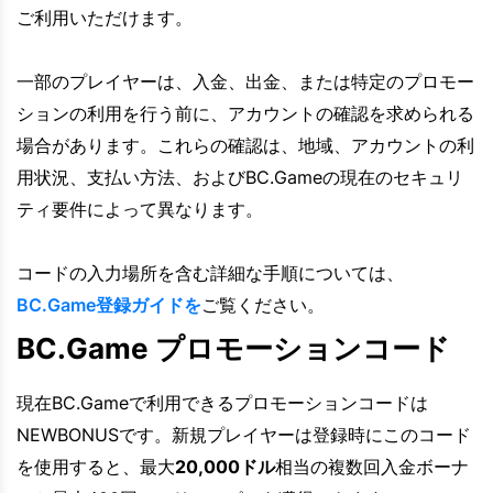
ご利用いただけます。
一部のプレイヤーは、入金、出金、または特定のプロモー
ションの利用を行う前に、アカウントの確認を求められる
場合があります。これらの確認は、地域、アカウントの利
用状況、支払い方法、およびBC.Gameの現在のセキュリ
ティ要件によって異なります。
コードの入力場所を含む詳細な手順については、
BC.Game登録ガイドを
ご覧ください。
BC.Game プロモーションコード
現在BC.Gameで利用できるプロモーションコードは
NEWBONUSです。新規プレイヤーは登録時にこのコード
を使用すると、最大
20,000ドル
相当の複数回入金ボーナ