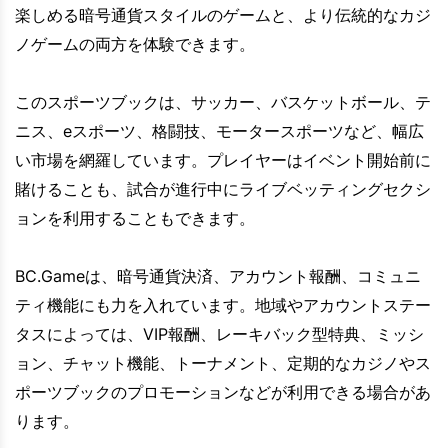
楽しめる暗号通貨スタイルのゲームと、より伝統的なカジ
ノゲームの両方を体験できます。
このスポーツブックは、サッカー、バスケットボール、テ
ニス、eスポーツ、格闘技、モータースポーツなど、幅広
い市場を網羅しています。プレイヤーはイベント開始前に
賭けることも、試合が進行中にライブベッティングセクシ
ョンを利用することもできます。
BC.Gameは、暗号通貨決済、アカウント報酬、コミュニ
ティ機能にも力を入れています。地域やアカウントステー
タスによっては、VIP報酬、レーキバック型特典、ミッシ
ョン、チャット機能、トーナメント、定期的なカジノやス
ポーツブックのプロモーションなどが利用できる場合があ
ります。