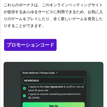
これらのボーナスは、このオンラインベッティングサイト
が提供するあらゆるサービスに利用できるため、お気に入
りのゲームをプレイしたり、全く新しいゲームを発見した
りすることができます。
プロモーションコード