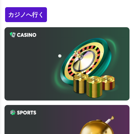
カジノへ行く