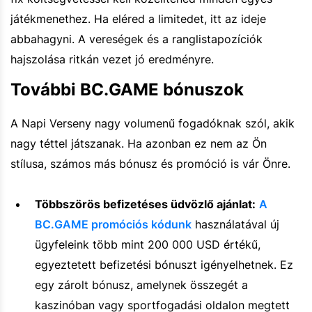
játékmenethez. Ha eléred a limitedet, itt az ideje
abbahagyni. A vereségek és a ranglistapozíciók
hajszolása ritkán vezet jó eredményre.
További BC.GAME bónuszok
A Napi Verseny nagy volumenű fogadóknak szól, akik
nagy téttel játszanak. Ha azonban ez nem az Ön
stílusa, számos más bónusz és promóció is vár Önre.
Többszörös befizetéses üdvözlő ajánlat:
A
BC.GAME promóciós kódunk
használatával új
ügyfeleink több mint 200 000 USD értékű,
egyeztetett befizetési bónuszt igényelhetnek. Ez
egy zárolt bónusz, amelynek összegét a
kaszinóban vagy sportfogadási oldalon megtett