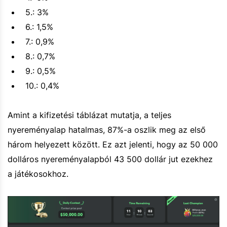
5.: 3%
6.: 1,5%
7.: 0,9%
8.: 0,7%
9.: 0,5%
10.: 0,4%
Amint a kifizetési táblázat mutatja, a teljes
nyereményalap hatalmas, 87%-a oszlik meg az első
három helyezett között. Ez azt jelenti, hogy az 50 000
dolláros nyereményalapból 43 500 dollár jut ezekhez
a játékosokhoz.