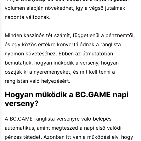
volumen alapján növekedhet, így a végső jutalmak
naponta változnak.
Minden kaszinós tét számít, függetlenül a pénznemtől,
és egy közös értékre konvertálódnak a ranglista
nyomon követéséhez. Ebben az útmutatóban
bemutatjuk, hogyan működik a verseny, hogyan
osztják ki a nyereményeket, és mit kell tenni a
ranglistán való helyezésért.
Hogyan működik a BC.GAME napi
verseny?
A BC.GAME ranglista versenyre való belépés
automatikus, amint megteszed a napi első valódi
pénzes tétedet. Azonban itt van a működési elv, hogy