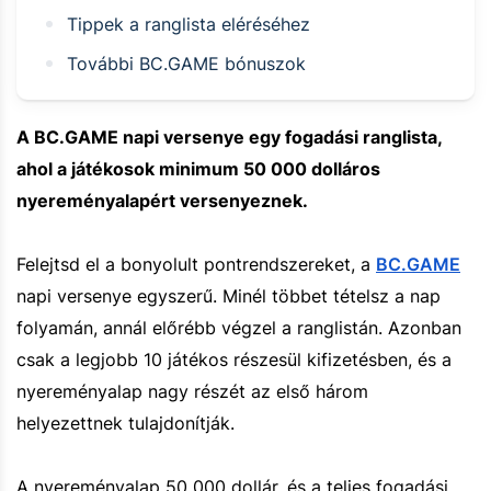
Tippek a ranglista eléréséhez
További BC.GAME bónuszok
A BC.GAME napi versenye egy fogadási ranglista,
ahol a játékosok minimum 50 000 dolláros
nyereményalapért versenyeznek.
Felejtsd el a bonyolult pontrendszereket, a
BC.GAME
napi versenye egyszerű. Minél többet tételsz a nap
folyamán, annál előrébb végzel a ranglistán. Azonban
csak a legjobb 10 játékos részesül kifizetésben, és a
nyereményalap nagy részét az első három
helyezettnek tulajdonítják.
A nyereményalap 50 000 dollár, és a teljes fogadási