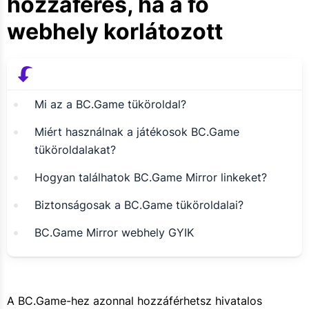
hozzáférés, ha a fő
webhely korlátozott
Mi az a BC.Game tüköroldal?
Miért használnak a játékosok BC.Game
tüköroldalakat?
Hogyan találhatok BC.Game Mirror linkeket?
Biztonságosak a BC.Game tüköroldalai?
BC.Game Mirror webhely GYIK
A BC.Game-hez azonnal hozzáférhetsz hivatalos