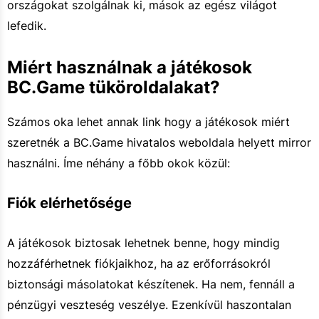
országokat szolgálnak ki, mások az egész világot
lefedik.
Miért használnak a játékosok
BC.Game tüköroldalakat?
Számos oka lehet annak link hogy a játékosok miért
szeretnék a BC.Game hivatalos weboldala helyett mirror
használni. Íme néhány a főbb okok közül:
Fiók elérhetősége
A játékosok biztosak lehetnek benne, hogy mindig
hozzáférhetnek fiókjaikhoz, ha az erőforrásokról
biztonsági másolatokat készítenek. Ha nem, fennáll a
pénzügyi veszteség veszélye. Ezenkívül haszontalan