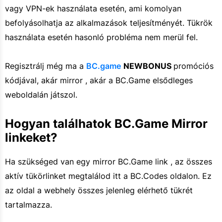
vagy VPN-ek használata esetén, ami komolyan
befolyásolhatja az alkalmazások teljesítményét. Tükrök
használata esetén hasonló probléma nem merül fel.
Regisztrálj még ma a
BC.game
NEWBONUS
promóciós
kódjával, akár mirror , akár a BC.Game elsődleges
weboldalán játszol.
Hogyan találhatok BC.Game Mirror
linkeket?
Ha szükséged van egy mirror BC.Game link , az összes
aktív tükörlinket megtalálod itt a BC.Codes oldalon. Ez
az oldal a webhely összes jelenleg elérhető tükrét
tartalmazza.