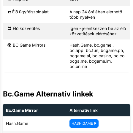
☎️ Élő ügyfélszolgálat
A nap 24 órájában elérhető
több nyelven
📺 Élő közvetítés
Igen - jelentkezzen be az élő
közvetítések eléréséhez
🌍 BC.Game Mirrors
Hash.Game, bc.game ,
bc.app, bc.fun, bcgame.ph,
bcgame.ai, bc.casino, bc.co,
bcga.me, bcgame.im,
bc.online
Bc.Game Alternatív linkek
Bc.Game Mirror
Alternatív link
Hash.Game
HASH.GAME