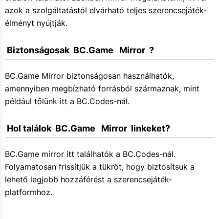
azok a szolgáltatástól elvárható teljes szerencsejáték-
élményt nyújtják.
 Biztonságosak  BC.Game   Mirror  ?
BC.Game Mirror biztonságosan használhatók,
amennyiben megbízható forrásból származnak, mint
például tőlünk itt a BC.Codes-nál.
 Hol találok  BC.Game   Mirror  linkeket?
BC.Game mirror itt találhatók a BC.Codes-nál.
Folyamatosan frissítjük a tükröt, hogy biztosítsuk a
lehető legjobb hozzáférést a szerencsejáték-
platformhoz.