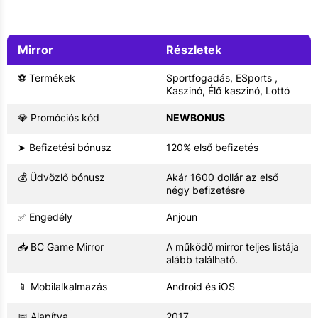
Mirror
Részletek
⚽ Termékek
Sportfogadás, ESports ,
Kaszinó, Élő kaszinó, Lottó
💎 Promóciós kód
NEWBONUS
➤ Befizetési bónusz
120% első befizetés
💰 Üdvözlő bónusz
Akár 1600 dollár az első
négy befizetésre
✅ Engedély
Anjoun
📥 BC Game Mirror
A működő mirror teljes listája
alább található.
📱 Mobilalkalmazás
Android és iOS
📅 Alapítva
2017