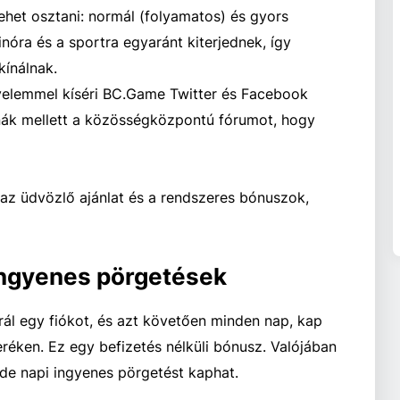
het osztani: normál (folyamatos) és gyors
nóra és a sportra egyaránt kiterjednek, így
kínálnak.
elemmel kíséri BC.Game Twitter és Facebook
rnák mellett a közösségközpontú fórumot, hogy
z üdvözlő ajánlat és a rendszeres bónuszok,
 ingyenes pörgetések
trál egy fiókot, és azt követően minden nap, kap
éken. Ez egy befizetés nélküli bónusz. Valójában
, de napi ingyenes pörgetést kaphat.