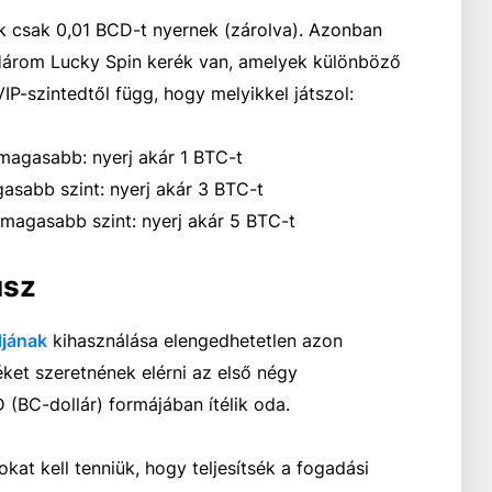
ok csak 0,01 BCD-t nyernek (zárolva). Azonban
Három Lucky Spin kerék van, amelyek különböző
P-szintedtől függ, hogy melyikkel játszol:
 magasabb: nyerj akár 1 BTC-t
asabb szint: nyerj akár 3 BTC-t
agasabb szint: nyerj akár 5 BTC-t
usz
jának
kihasználása elengedhetetlen azon
ket szeretnének elérni az első négy
 (BC-dollár) formájában ítélik oda.
at kell tenniük, hogy teljesítsék a fogadási