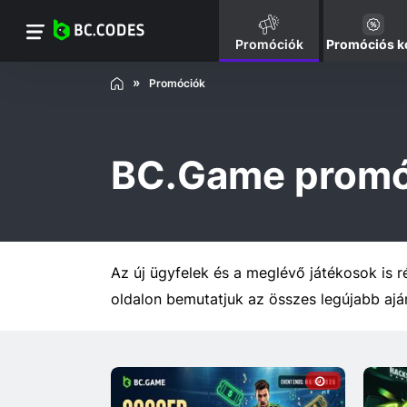
Promóciók
Promóciós k
Promóciók
BC.Game promó
Az új ügyfelek és a meglévő játékosok is 
oldalon bemutatjuk az összes legújabb aján