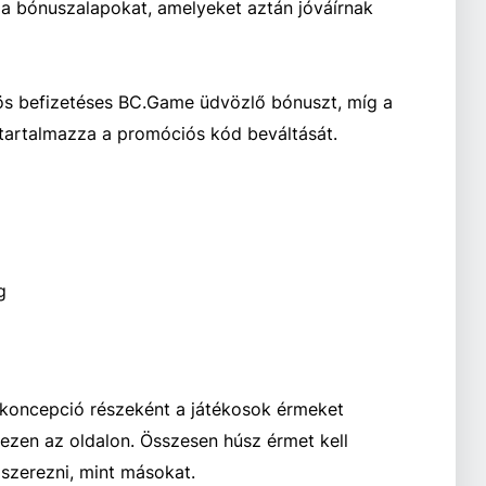
a bónuszalapokat, amelyeket aztán jóváírnak
rös befizetéses BC.Game üdvözlő bónuszt, míg a
e tartalmazza a promóciós kód beváltását.
g
 koncepció részeként a játékosok érmeket
 ezen az oldalon. Összesen húsz érmet kell
szerezni, mint másokat.