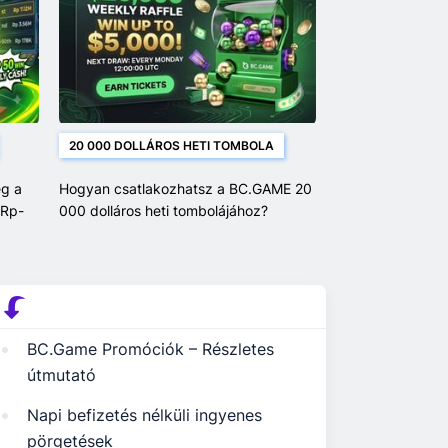
20 000 DOLLÁROS HETI TOMBOLA
eg a
Hogyan csatlakozhatsz a BC.GAME 20
 Rp-
000 dolláros heti tombolájához?
BC.Game Promóciók – Részletes
útmutató
Napi befizetés nélküli ingyenes
pörgetések