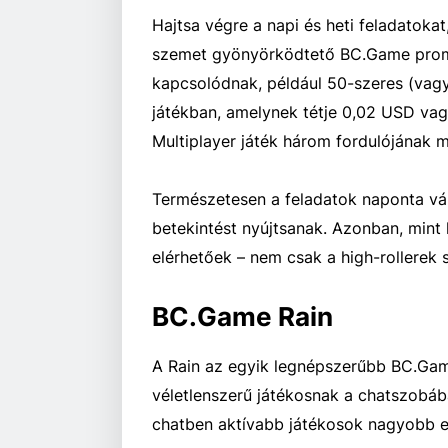
Hajtsa végre a napi és heti feladatoka
szemet gyönyörködtető BC.Game promóc
kapcsolódnak, például 50-szeres (va
játékban, amelynek tétje 0,02 USD va
Multiplayer játék három fordulójának 
Természetesen a feladatok naponta vál
betekintést nyújtsanak. Azonban, mint 
elérhetőek – nem csak a high-rollerek 
BC.Game Rain
A Rain az egyik legnépszerűbb BC.Ga
véletlenszerű játékosnak a chatszobába
chatben aktívabb játékosok nagyobb esé