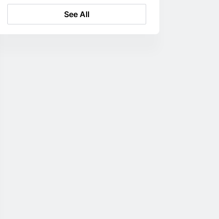
Christmas Drop
See All