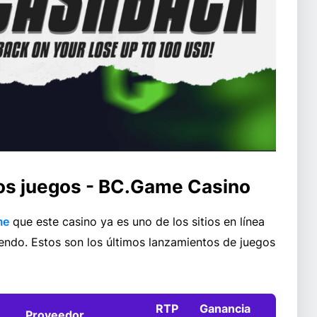
os juegos - BC.Game Casino
me
que este casino ya es uno de los sitios en línea
endo. Estos son los últimos lanzamientos de juegos
RTP
Ganancia
Proveedor