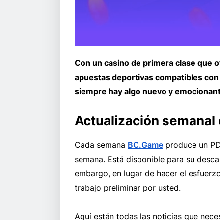
Con un casino de primera clase que of
apuestas deportivas compatibles con B
siempre hay algo nuevo y emocionan
Actualización semanal
Cada semana
BC.Game
produce un PDF
semana. Está disponible para su descar
embargo, en lugar de hacer el esfuerz
trabajo preliminar por usted.
Aquí están todas las noticias que nece