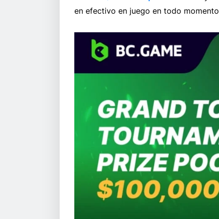
en efectivo en juego en todo momento