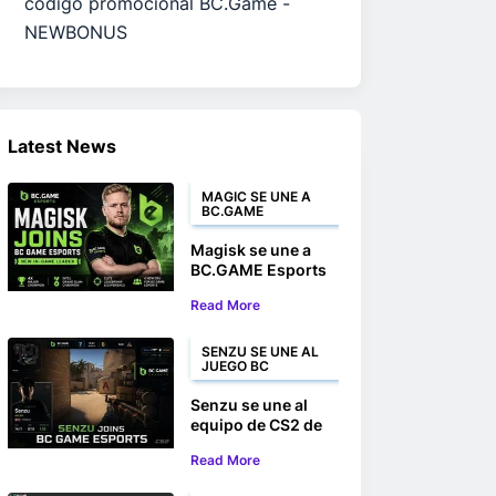
código promocional BC.Game -
NEWBONUS
Latest News
MAGIC SE UNE A
BC.GAME
Magisk se une a
BC.GAME Esports
como nuevo líder
Read More
dentro del juego.
SENZU SE UNE AL
JUEGO BC
Senzu se une al
equipo de CS2 de
BC Game Esports.
Read More