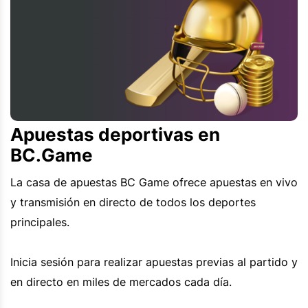
Apuestas deportivas en
BC.Game
La casa de apuestas BC Game ofrece apuestas en vivo
y transmisión en directo de todos los deportes
principales.
Inicia sesión para realizar apuestas previas al partido y
en directo en miles de mercados cada día.