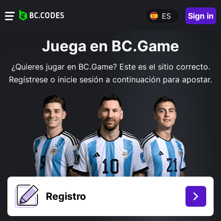
Sign in
ES
Juega en BC.Game
¿Quieres jugar en BC.Game? Este es el sitio correcto.
Regístrese o inicie sesión a continuación para apostar.
Registro