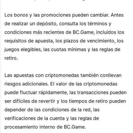
Los bonos y las promociones pueden cambiar. Antes
de realizar un depósito, consulta los términos y
condiciones más recientes de BC.Game, incluidos los
requisitos de apuesta, los plazos de vencimiento, los
juegos elegibles, las cuotas mínimas y las reglas de
retiro.
Las apuestas con criptomonedas también conllevan
riesgos adicionales. El valor de las criptomonedas
puede fluctuar rápidamente, las transacciones pueden
ser difíciles de revertir y los tiempos de retiro pueden
depender de las condiciones de la red, las
verificaciones de la cuenta y las reglas de
procesamiento interno de BC.Game.