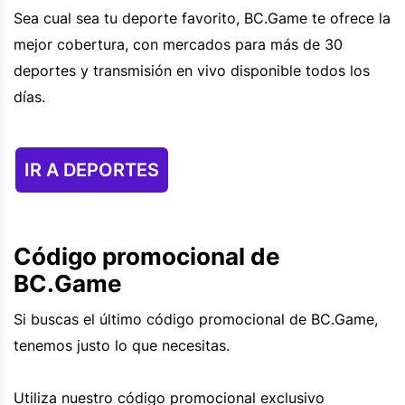
Sea cual sea tu deporte favorito, BC.Game te ofrece la
mejor cobertura, con mercados para más de 30
deportes y transmisión en vivo disponible todos los
días.
IR A DEPORTES
Código promocional de
BC.Game
Si buscas el último código promocional de BC.Game,
tenemos justo lo que necesitas.
Utiliza nuestro código promocional exclusivo