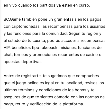
en vivo cuando los partidos ya estén en curso.
BC.Game también pone un gran énfasis en los pagos
con criptomonedas, las recompensas para los usuarios
y las funciones para la comunidad. Según tu región y
el estado de tu cuenta, podrás acceder a recompensas
VIP, beneficios tipo rakeback, misiones, funciones de
chat, torneos y promociones recurrentes de casino o
apuestas deportivas.
Antes de registrarte, te sugerimos que compruebes
que el juego online es legal en tu localidad, revises los
últimos términos y condiciones de los bonos y te
asegures de que te sientes cómodo con las normas de
pago, retiro y verificación de la plataforma.