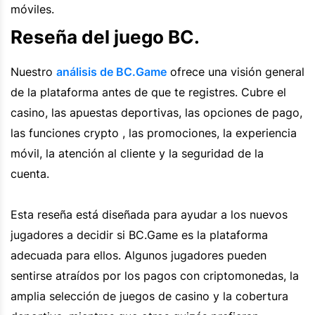
móviles.
Reseña del juego BC.
Nuestro
análisis de BC.Game
ofrece una visión general
de la plataforma antes de que te registres. Cubre el
casino, las apuestas deportivas, las opciones de pago,
las funciones crypto , las promociones, la experiencia
móvil, la atención al cliente y la seguridad de la
cuenta.
Esta reseña está diseñada para ayudar a los nuevos
jugadores a decidir si BC.Game es la plataforma
adecuada para ellos. Algunos jugadores pueden
sentirse atraídos por los pagos con criptomonedas, la
amplia selección de juegos de casino y la cobertura