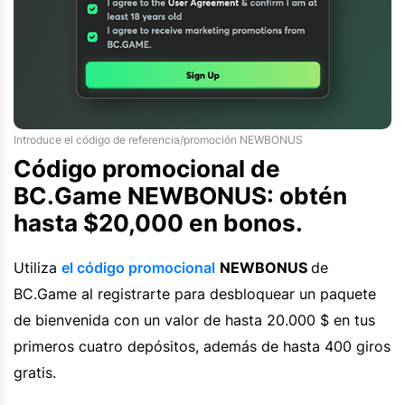
Introduce el código de referencia/promoción NEWBONUS
Código promocional de
BC.Game NEWBONUS: obtén
hasta $20,000 en bonos.
Utiliza
el código promocional
NEWBONUS
de
BC.Game al registrarte para desbloquear un paquete
de bienvenida con un valor de hasta 20.000 $ en tus
primeros cuatro depósitos, además de hasta 400 giros
gratis.