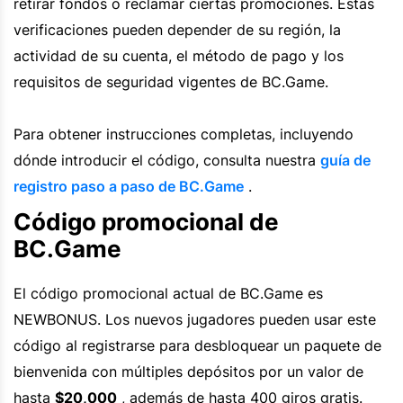
retirar fondos o reclamar ciertas promociones. Estas
verificaciones pueden depender de su región, la
actividad de su cuenta, el método de pago y los
requisitos de seguridad vigentes de BC.Game.
Para obtener instrucciones completas, incluyendo
dónde introducir el código, consulta nuestra
guía de
registro paso a paso de BC.Game
.
Código promocional de
BC.Game
El código promocional actual de BC.Game es
NEWBONUS. Los nuevos jugadores pueden usar este
código al registrarse para desbloquear un paquete de
bienvenida con múltiples depósitos por un valor de
hasta
$20,000
, además de hasta 400 giros gratis.