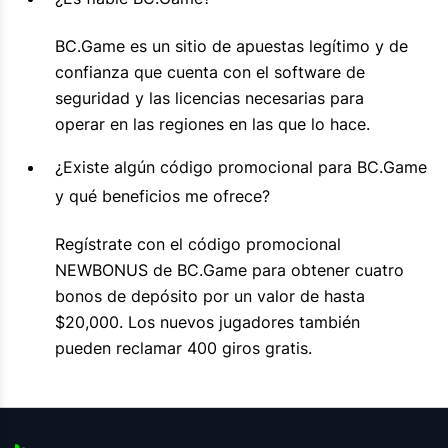
BC.Game es un sitio de apuestas legítimo y de
confianza que cuenta con el software de
seguridad y las licencias necesarias para
operar en las regiones en las que lo hace.
¿Existe algún código promocional para BC.Game
y qué beneficios me ofrece?
Regístrate con el código promocional
NEWBONUS de BC.Game para obtener cuatro
bonos de depósito por un valor de hasta
$20,000. Los nuevos jugadores también
pueden reclamar 400 giros gratis.