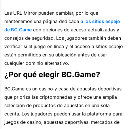
Las URL Mirror pueden cambiar, por lo que
mantenemos una página dedicada
a los sitios espejo
de BC.Game
con opciones de acceso actualizadas y
consejos de seguridad. Los jugadores también deben
verificar si el juego en línea y el acceso a sitios espejo
están permitidos en su ubicación antes de usar
cualquier dominio alternativo.
¿Por qué elegir BC.Game?
BC.Game es un casino y casa de apuestas deportivas
que prioriza las criptomonedas y ofrece una amplia
selección de productos de apuestas en una sola
cuenta. Los jugadores pueden usar la plataforma para
juegos de casino, apuestas deportivas, mercados de