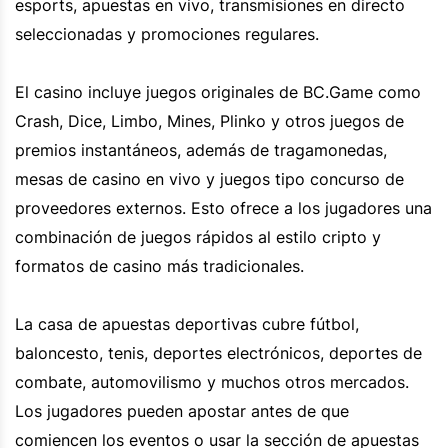
esports, apuestas en vivo, transmisiones en directo
seleccionadas y promociones regulares.
El casino incluye juegos originales de BC.Game como
Crash, Dice, Limbo, Mines, Plinko y otros juegos de
premios instantáneos, además de tragamonedas,
mesas de casino en vivo y juegos tipo concurso de
proveedores externos. Esto ofrece a los jugadores una
combinación de juegos rápidos al estilo cripto y
formatos de casino más tradicionales.
La casa de apuestas deportivas cubre fútbol,
baloncesto, tenis, deportes electrónicos, deportes de
combate, automovilismo y muchos otros mercados.
Los jugadores pueden apostar antes de que
comiencen los eventos o usar la sección de apuestas