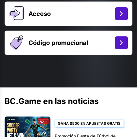
Acceso
Código promocional
BC.Game en las noticias
GANA $500 EN APUESTAS GRATIS
Promoción Fiesta de Fútbol de