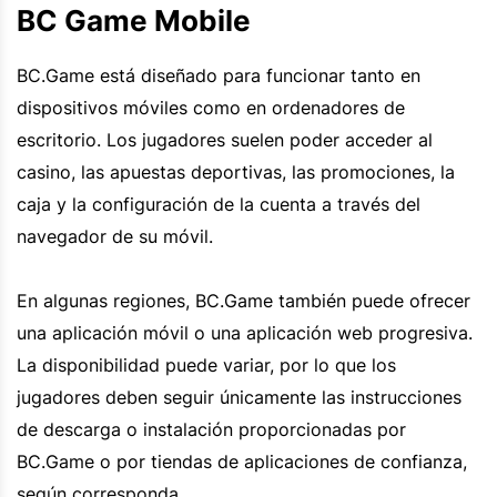
BC Game Mobile
BC.Game está diseñado para funcionar tanto en
dispositivos móviles como en ordenadores de
escritorio. Los jugadores suelen poder acceder al
casino, las apuestas deportivas, las promociones, la
caja y la configuración de la cuenta a través del
navegador de su móvil.
En algunas regiones, BC.Game también puede ofrecer
una aplicación móvil o una aplicación web progresiva.
La disponibilidad puede variar, por lo que los
jugadores deben seguir únicamente las instrucciones
de descarga o instalación proporcionadas por
BC.Game o por tiendas de aplicaciones de confianza,
según corresponda.