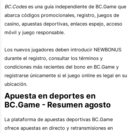
BC.Codes
es una guía independiente de BC.Game que
abarca códigos promocionales, registro, juegos de
casino, apuestas deportivas, enlaces espejo, acceso
móvil y juego responsable.
Los nuevos jugadores deben introducir NEWBONUS
durante el registro, consultar los términos y
condiciones más recientes del bono en BC.Game y
registrarse únicamente si el juego online es legal en su
ubicación.
Apuesta en deportes en
BC.Game - Resumen agosto
La plataforma de apuestas deportivas BC.Game
ofrece apuestas en directo y retransmisiones en