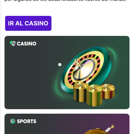
IR AL CASINO