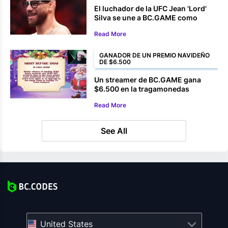
El luchador de la UFC Jean 'Lord'
Silva se une a BC.GAME como
embajador de la marca.
Read More
GANADOR DE UN PREMIO NAVIDEÑO
DE $6.500
Un streamer de BC.GAME gana
$6.500 en la tragamonedas
Christmas Drop
Read More
See All
United States