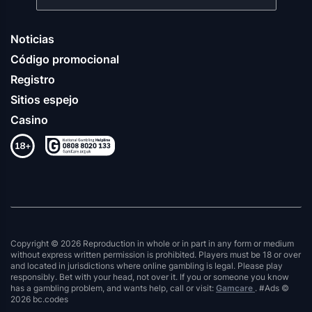
Noticias
Código promocional
Registro
Sitios espejo
Casino
Copyright © 2026 Reproduction in whole or in part in any form or medium
without express written permission is prohibited. Players must be 18 or over
and located in jurisdictions where online gambling is legal. Please play
responsibly. Bet with your head, not over it. If you or someone you know
has a gambling problem, and wants help, call or visit:
Gamcare
. #Ads ©
2026 bc.codes