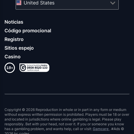
United States
Noticias
Código promocional
Registro
Sitios espejo
Casino
Copyright © 2026 Reproduction in whole or in part in any form or medium
without express written permission is prohibited. Players must be 18 or over
and located in jurisdictions where online gambling is legal. Please play
responsibly. Bet with your head, not over it. If you or someone you know
has a gambling problem, and wants help, call or visit:
Gamcare
. #Ads ©
2026 bc.codes