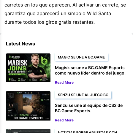
carretes en los que aparecen. Al activar un carrete, se
garantiza que aparecerá un símbolo Wild Santa
durante todos los giros gratis restantes.
Latest News
MAGIC SE UNE A BC.GAME
Magisk se une a BC.GAME Esports
como nuevo líder dentro del juego.
Read More
SENZU SE UNE AL JUEGO BC
Senzu se une al equipo de CS2 de
BC Game Esports.
Read More
NOTICIAS SOBRE APUESTAS CON