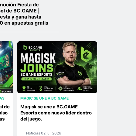
moción Fiesta de
bol de BC.GAME |
esta y gana hasta
0 en apuestas gratis
AS
MAGIC SE UNE A BC.GAME
al de
Magisk se une a BC.GAME
lso
Esports como nuevo líder dentro
das
del juego.
Noticias
02 jul. 2026