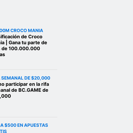
100M CROCO MANIA
ificación de Croco
a | Gana tu parte de
 de 100.000.000
ias
A SEMANAL DE $20,000
 participar en la rifa
anal de BC.GAME de
,000
A $500 EN APUESTAS
TIS