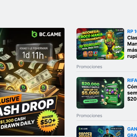
RP 
Clas
Mani
más
rup
Promociones
RIF
Cómo
sem
$20
Promociones
GAN
GRA