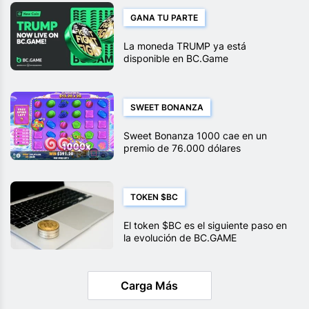
GANA TU PARTE
La moneda TRUMP ya está
disponible en BC.Game
SWEET BONANZA
Sweet Bonanza 1000 cae en un
premio de 76.000 dólares
TOKEN $BC
El token $BC es el siguiente paso en
la evolución de BC.GAME
Carga Más