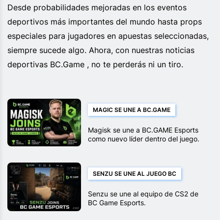
Desde probabilidades mejoradas en los eventos
deportivos más importantes del mundo hasta props
especiales para jugadores en apuestas seleccionadas,
siempre sucede algo. Ahora, con nuestras noticias
deportivas BC.Game , no te perderás ni un tiro.
MAGIC SE UNE A BC.GAME
Magisk se une a BC.GAME Esports
como nuevo líder dentro del juego.
SENZU SE UNE AL JUEGO BC
Senzu se une al equipo de CS2 de
BC Game Esports.