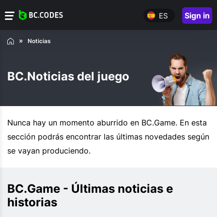
Sign in
ES
Noticias
BC.Noticias del juego
Nunca hay un momento aburrido en BC.Game. En esta
sección podrás encontrar las últimas novedades según
se vayan produciendo.
BC.Game - Últimas noticias e
historias