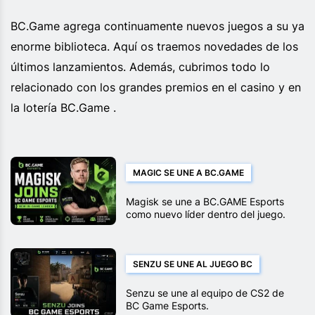
BC.Game agrega continuamente nuevos juegos a su ya
enorme biblioteca. Aquí os traemos novedades de los
últimos lanzamientos. Además, cubrimos todo lo
relacionado con los grandes premios en el casino y en
la lotería BC.Game .
MAGIC SE UNE A BC.GAME
Magisk se une a BC.GAME Esports
como nuevo líder dentro del juego.
SENZU SE UNE AL JUEGO BC
Senzu se une al equipo de CS2 de
BC Game Esports.