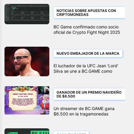
NOTICIAS SOBRE APUESTAS CON
CRIPTOMONEDAS
BC Game confirmado como socio
oficial de Crypto Fight Night 2025
NUEVO EMBAJADOR DE LA MARCA
El luchador de la UFC Jean 'Lord'
Silva se une a BC.GAME como
embajador de la marca.
GANADOR DE UN PREMIO NAVIDEÑO
DE $6.500
Un streamer de BC.GAME gana
$6.500 en la tragamonedas
Christmas Drop