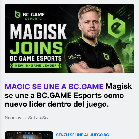
Magisk
MAGIC SE UNE A BC.GAME
se une a BC.GAME Esports como
nuevo líder dentro del juego.
Noticias
02 Jul 2026
SENZU SE UNE AL JUEGO BC