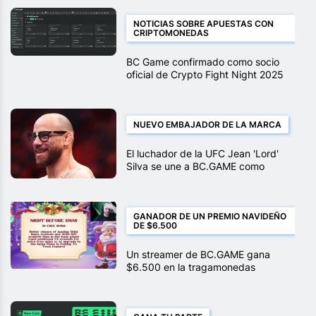
NOTICIAS SOBRE APUESTAS CON
CRIPTOMONEDAS
BC Game confirmado como socio
oficial de Crypto Fight Night 2025
NUEVO EMBAJADOR DE LA MARCA
El luchador de la UFC Jean 'Lord'
Silva se une a BC.GAME como
embajador de la marca.
GANADOR DE UN PREMIO NAVIDEÑO
DE $6.500
Un streamer de BC.GAME gana
$6.500 en la tragamonedas
Christmas Drop