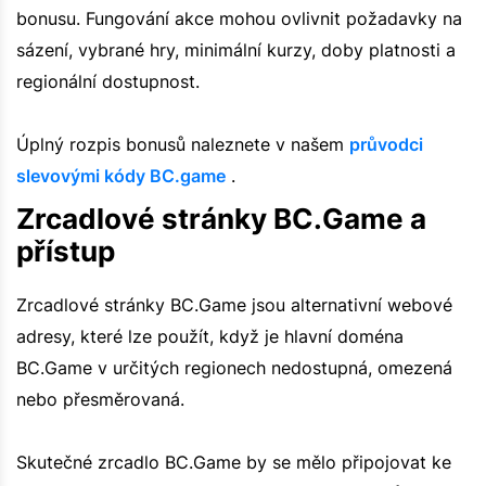
bonusu. Fungování akce mohou ovlivnit požadavky na
sázení, vybrané hry, minimální kurzy, doby platnosti a
regionální dostupnost.
Úplný rozpis bonusů naleznete v našem
průvodci
slevovými kódy BC.game
.
Zrcadlové stránky BC.Game a
přístup
Zrcadlové stránky BC.Game jsou alternativní webové
adresy, které lze použít, když je hlavní doména
BC.Game v určitých regionech nedostupná, omezená
nebo přesměrovaná.
Skutečné zrcadlo BC.Game by se mělo připojovat ke