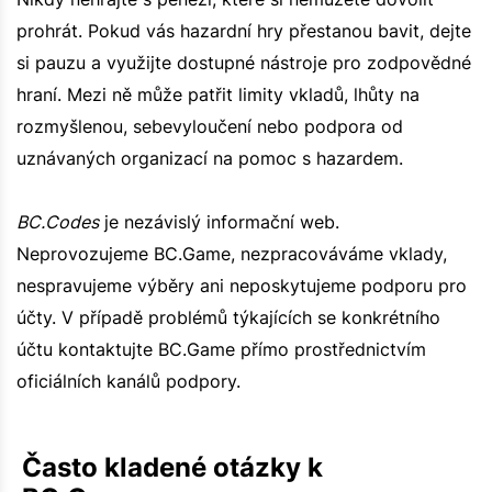
prohrát. Pokud vás hazardní hry přestanou bavit, dejte
si pauzu a využijte dostupné nástroje pro zodpovědné
hraní. Mezi ně může patřit limity vkladů, lhůty na
rozmyšlenou, sebevyloučení nebo podpora od
uznávaných organizací na pomoc s hazardem.
BC.Codes
je nezávislý informační web.
Neprovozujeme BC.Game, nezpracováváme vklady,
nespravujeme výběry ani neposkytujeme podporu pro
účty. V případě problémů týkajících se konkrétního
účtu kontaktujte BC.Game přímo prostřednictvím
oficiálních kanálů podpory.
Často kladené otázky k 