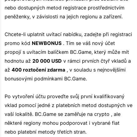
nebo dostupných metod registrace prostřednictvím
peněženky, v závislosti na jejich regionu a zařízení.
Chcete-li uplatnit uvítací nabídku, zadejte při registraci
promo kód
NEWBONUS
. Tím se váš nový účet
propojí s uvítacím balíčkem BC.Game, který může mít
hodnotu až
20 000 USD
v rámci prvních čtyř vkladů a
až
400 roztočení zdarma
, v souladu s nejnovějšími
bonusovými podmínkami BC.Game.
Po vytvoření účtu proveďte svůj první kvalifikovaný
vklad pomocí jedné z platebních metod dostupných ve
vaší lokalitě. BC.Game se zaměřuje na crypto , ale
některé regiony mohou podporovat i vybrané fiat
nebo platební metody třetích stran.