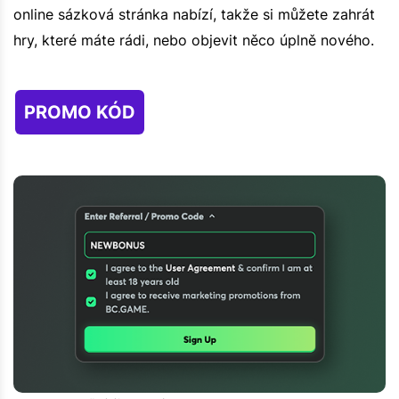
online sázková stránka nabízí, takže si můžete zahrát
hry, které máte rádi, nebo objevit něco úplně nového.
PROMO KÓD