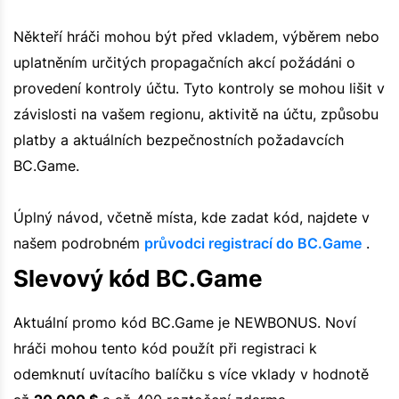
Někteří hráči mohou být před vkladem, výběrem nebo
uplatněním určitých propagačních akcí požádáni o
provedení kontroly účtu. Tyto kontroly se mohou lišit v
závislosti na vašem regionu, aktivitě na účtu, způsobu
platby a aktuálních bezpečnostních požadavcích
BC.Game.
Úplný návod, včetně místa, kde zadat kód, najdete v
našem podrobném
průvodci registrací do BC.Game
.
Slevový kód BC.Game
Aktuální promo kód BC.Game je NEWBONUS. Noví
hráči mohou tento kód použít při registraci k
odemknutí uvítacího balíčku s více vklady v hodnotě