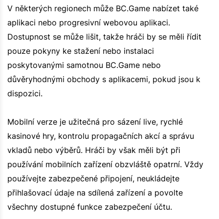
V některých regionech může BC.Game nabízet také
aplikaci nebo progresivní webovou aplikaci.
Dostupnost se může lišit, takže hráči by se měli řídit
pouze pokyny ke stažení nebo instalaci
poskytovanými samotnou BC.Game nebo
důvěryhodnými obchody s aplikacemi, pokud jsou k
dispozici.
Mobilní verze je užitečná pro sázení live, rychlé
kasinové hry, kontrolu propagačních akcí a správu
vkladů nebo výběrů. Hráči by však měli být při
používání mobilních zařízení obzvláště opatrní. Vždy
používejte zabezpečené připojení, neukládejte
přihlašovací údaje na sdílená zařízení a povolte
všechny dostupné funkce zabezpečení účtu.