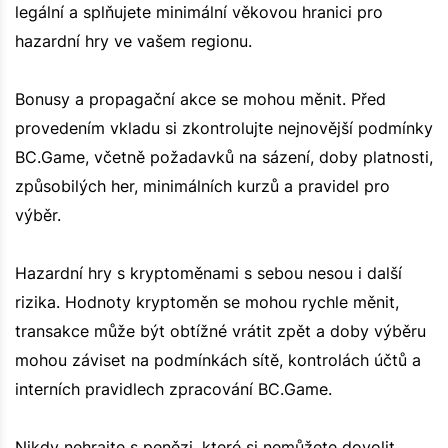
legální a splňujete minimální věkovou hranici pro
hazardní hry ve vašem regionu.
Bonusy a propagační akce se mohou měnit. Před
provedením vkladu si zkontrolujte nejnovější podmínky
BC.Game, včetně požadavků na sázení, doby platnosti,
způsobilých her, minimálních kurzů a pravidel pro
výběr.
Hazardní hry s kryptoměnami s sebou nesou i další
rizika. Hodnoty kryptoměn se mohou rychle měnit,
transakce může být obtížné vrátit zpět a doby výběru
mohou záviset na podmínkách sítě, kontrolách účtů a
interních pravidlech zpracování BC.Game.
Nikdy nehrajte s penězi, které si nemůžete dovolit