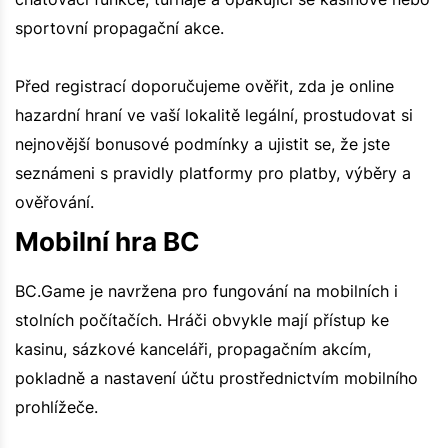
sportovní propagační akce.
Před registrací doporučujeme ověřit, zda je online
hazardní hraní ve vaší lokalitě legální, prostudovat si
nejnovější bonusové podmínky a ujistit se, že jste
seznámeni s pravidly platformy pro platby, výběry a
ověřování.
Mobilní hra BC
BC.Game je navržena pro fungování na mobilních i
stolních počítačích. Hráči obvykle mají přístup ke
kasinu, sázkové kanceláři, propagačním akcím,
pokladně a nastavení účtu prostřednictvím mobilního
prohlížeče.