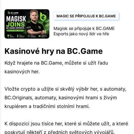
MAGIC SE PŘIPOJUJE K BC.GAME
Magisk se připojuje k BC.GAME
Esports jako nový lídr ve hře
Kasinové hry na BC.Game
Když hrajete na BC.Game, můžete si užít řadu
kasinových her.
Vložte crypto a užijte si skvělý výběr her, s automaty,
BC.Originals, automaty, kasinovými hrami s živým
krupiérem a tradičními stolními hrami.
K dispozici jsou tisíce her, které si můžete užít, a které
poskytují někteří z předních světových vývojářů.