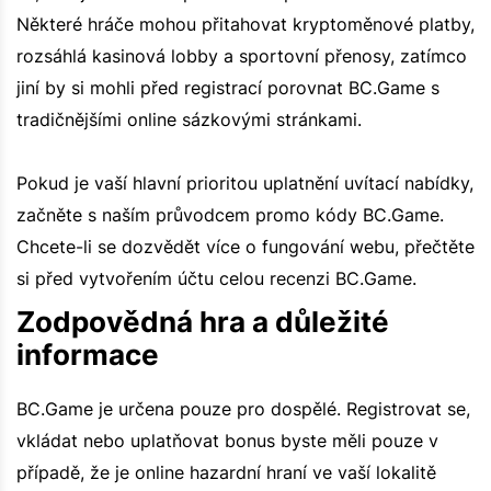
Některé hráče mohou přitahovat kryptoměnové platby,
rozsáhlá kasinová lobby a sportovní přenosy, zatímco
jiní by si mohli před registrací porovnat BC.Game s
tradičnějšími online sázkovými stránkami.
Pokud je vaší hlavní prioritou uplatnění uvítací nabídky,
začněte s naším průvodcem promo kódy BC.Game.
Chcete-li se dozvědět více o fungování webu, přečtěte
si před vytvořením účtu celou recenzi BC.Game.
Zodpovědná hra a důležité
informace
BC.Game je určena pouze pro dospělé. Registrovat se,
vkládat nebo uplatňovat bonus byste měli pouze v
případě, že je online hazardní hraní ve vaší lokalitě