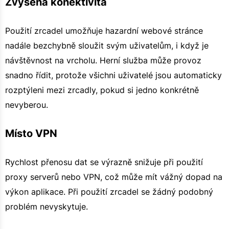
Zvýšená konektivita
Použití zrcadel umožňuje hazardní webové stránce
nadále bezchybně sloužit svým uživatelům, i když je
návštěvnost na vrcholu. Herní služba může provoz
snadno řídit, protože všichni uživatelé jsou automaticky
rozptýleni mezi zrcadly, pokud si jedno konkrétně
nevyberou.
Místo VPN
Rychlost přenosu dat se výrazně snižuje při použití
proxy serverů nebo VPN, což může mít vážný dopad na
výkon aplikace. Při použití zrcadel se žádný podobný
problém nevyskytuje.