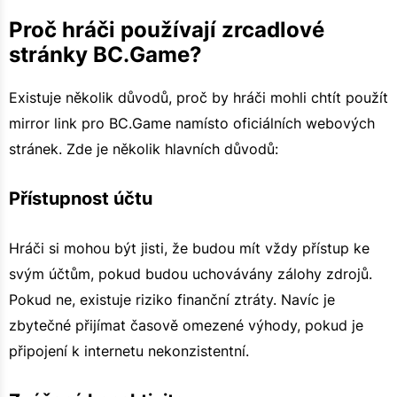
Proč hráči používají zrcadlové
stránky BC.Game?
Existuje několik důvodů, proč by hráči mohli chtít použít
mirror link pro BC.Game namísto oficiálních webových
stránek. Zde je několik hlavních důvodů:
Přístupnost účtu
Hráči si mohou být jisti, že budou mít vždy přístup ke
svým účtům, pokud budou uchovávány zálohy zdrojů.
Pokud ne, existuje riziko finanční ztráty. Navíc je
zbytečné přijímat časově omezené výhody, pokud je
připojení k internetu nekonzistentní.