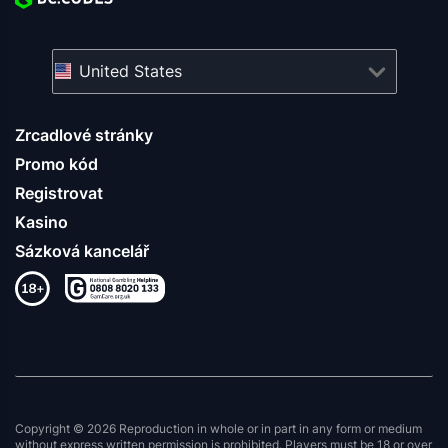
United States
Zrcadlové stránky
Promo kód
Registrovat
Kasino
Sázková kancelář
Copyright © 2026 Reproduction in whole or in part in any form or medium
without express written permission is prohibited. Players must be 18 or over