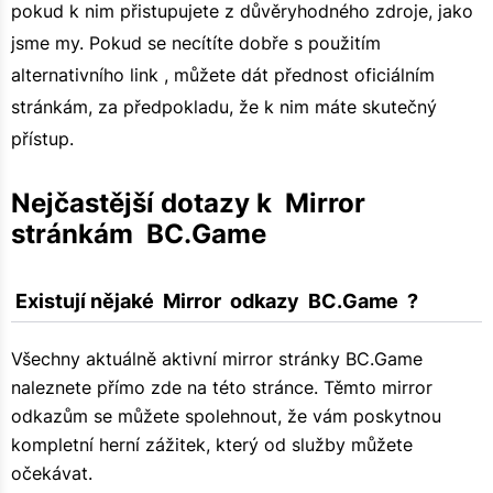
pokud k nim přistupujete z důvěryhodného zdroje, jako
jsme my. Pokud se necítíte dobře s použitím
alternativního link , můžete dát přednost oficiálním
stránkám, za předpokladu, že k nim máte skutečný
přístup.
Nejčastější dotazy k  Mirror  
stránkám  BC.Game 
 Existují nějaké  Mirror  odkazy  BC.Game  ?
Všechny aktuálně aktivní mirror stránky BC.Game
naleznete přímo zde na této stránce. Těmto mirror
odkazům se můžete spolehnout, že vám poskytnou
kompletní herní zážitek, který od služby můžete
očekávat.