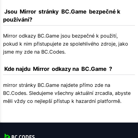
 Jsou  Mirror  stránky  BC.Game  bezpečné k 
používání?
Mirror odkazy BC.Game jsou bezpečné k použití,
pokud k nim přistupujete ze spolehlivého zdroje, jako
jsme my zde na BC.Codes.
 Kde najdu  Mirror  odkazy na  BC.Game  ?
mirror stránky BC.Game najdete přímo zde na
BC.Codes. Sledujeme všechny aktuální zrcadla, abyste
měli vždy co nejlepší přístup k hazardní platformě.