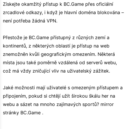
Získejte okamžitý přístup k BC.Game přes oficiální
zrcadlové odkazy, i když je hlavní doména blokována –
není potřeba žádná VPN.
Přestože je BC.Game přístupný z různých zemí a
kontinentů, z některých oblastí je přístup na web
znemožněn kvůli geografickým omezením. Některá
místa jsou také poměrně vzdálená od serverů webu,
což má vždy zničující vliv na uživatelský zážitek.
Jaké možnosti mají uživatelé s omezeným přístupem a
připojením, pokud si chtějí užít širokou škálu her na
webu a sázet na mnoho zajímavých sportů? mirror
stránky BC.Game .