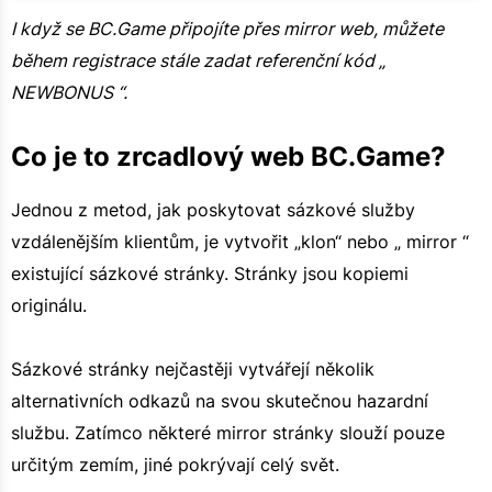
I když se BC.Game připojíte přes mirror web, můžete
během registrace stále zadat referenční kód „
NEWBONUS “.
Co je to zrcadlový web BC.Game?
Jednou z metod, jak poskytovat sázkové služby
vzdálenějším klientům, je vytvořit „klon“ nebo „ mirror “
existující sázkové stránky. Stránky jsou kopiemi
originálu.
Sázkové stránky nejčastěji vytvářejí několik
alternativních odkazů na svou skutečnou hazardní
službu. Zatímco některé mirror stránky slouží pouze
určitým zemím, jiné pokrývají celý svět.