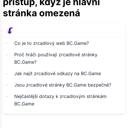
přístup, když je hlavní
stránka omezená
Co je to zrcadlový web BC.Game?
Proč hráči používají zrcadlové stránky
BC.Game?
Jak najít zrcadlové odkazy na BC.Game
Jsou zrcadlové stránky BC.Game bezpečné?
Nejčastější dotazy k zrcadlovým stránkám
BC.Game