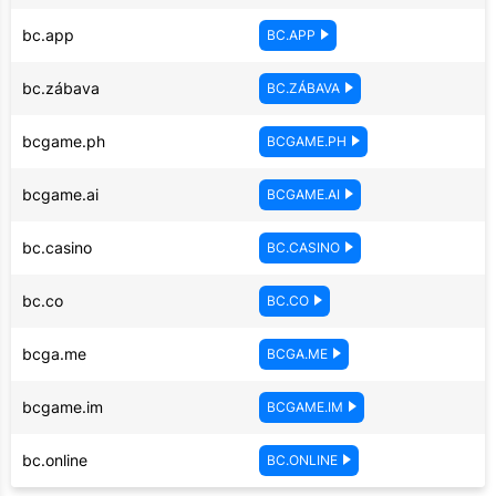
bc.app
BC.APP
bc.zábava
BC.ZÁBAVA
bcgame.ph
BCGAME.PH
bcgame.ai
BCGAME.AI
bc.casino
BC.CASINO
bc.co
BC.CO
bcga.me
BCGA.ME
bcgame.im
BCGAME.IM
bc.online
BC.ONLINE