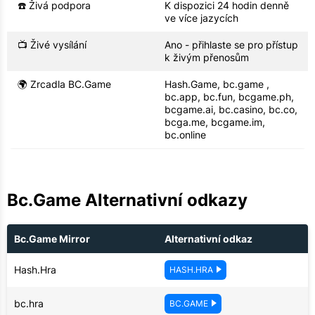
☎️ Živá podpora
K dispozici 24 hodin denně
ve více jazycích
📺 Živé vysílání
Ano - přihlaste se pro přístup
k živým přenosům
🌍 Zrcadla BC.Game
Hash.Game, bc.game ,
bc.app, bc.fun, bcgame.ph,
bcgame.ai, bc.casino, bc.co,
bcga.me, bcgame.im,
bc.online
Bc.Game Alternativní odkazy
Bc.Game Mirror
Alternativní odkaz
Hash.Hra
HASH.HRA
bc.hra
BC.GAME