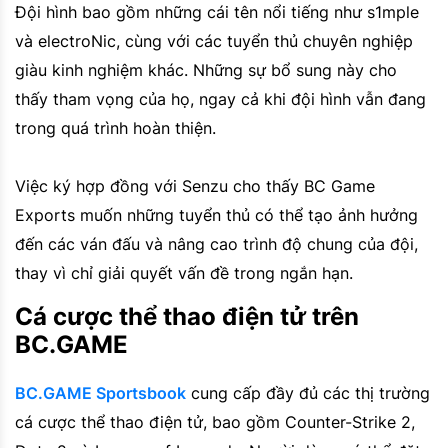
Đội hình bao gồm những cái tên nổi tiếng như s1mple
và electroNic, cùng với các tuyển thủ chuyên nghiệp
giàu kinh nghiệm khác. Những sự bổ sung này cho
thấy tham vọng của họ, ngay cả khi đội hình vẫn đang
trong quá trình hoàn thiện.
Việc ký hợp đồng với Senzu cho thấy BC Game
Exports muốn những tuyển thủ có thể tạo ảnh hưởng
đến các ván đấu và nâng cao trình độ chung của đội,
thay vì chỉ giải quyết vấn đề trong ngắn hạn.
Cá cược thể thao điện tử trên
BC.GAME
BC.GAME Sportsbook
cung cấp đầy đủ các thị trường
cá cược thể thao điện tử, bao gồm Counter-Strike 2,