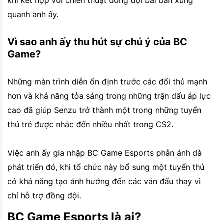
khi kết hợp với chiến thuật đồng đội bài bản xung
quanh anh ấy.
Vì sao anh ấy thu hút sự chú ý của BC
Game?
Những màn trình diễn ổn định trước các đối thủ mạnh
hơn và khả năng tỏa sáng trong những trận đấu áp lực
cao đã giúp Senzu trở thành một trong những tuyển
thủ trẻ được nhắc đến nhiều nhất trong CS2.
Việc anh ấy gia nhập BC Game Esports phản ánh đà
phát triển đó, khi tổ chức này bổ sung một tuyển thủ
có khả năng tạo ảnh hưởng đến các ván đấu thay vì
chỉ hỗ trợ đồng đội.
BC Game Esports là ai?