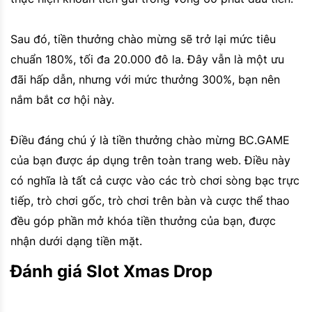
Sau đó, tiền thưởng chào mừng sẽ trở lại mức tiêu
chuẩn 180%, tối đa 20.000 đô la. Đây vẫn là một ưu
đãi hấp dẫn, nhưng với mức thưởng 300%, bạn nên
nắm bắt cơ hội này.
Điều đáng chú ý là tiền thưởng chào mừng BC.GAME
của bạn được áp dụng trên toàn trang web. Điều này
có nghĩa là tất cả cược vào các trò chơi sòng bạc trực
tiếp, trò chơi gốc, trò chơi trên bàn và cược thể thao
đều góp phần mở khóa tiền thưởng của bạn, được
nhận dưới dạng tiền mặt.
Đánh giá Slot Xmas Drop