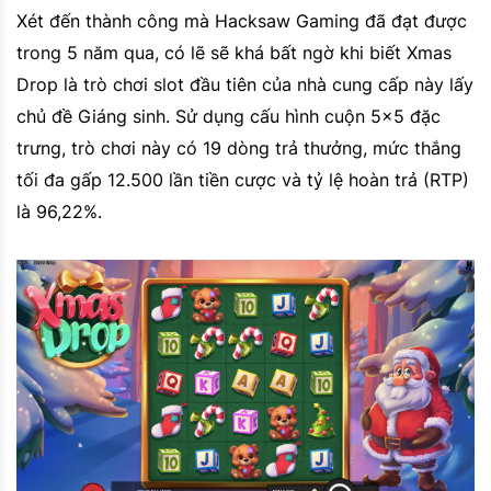
Xét đến thành công mà Hacksaw Gaming đã đạt được
trong 5 năm qua, có lẽ sẽ khá bất ngờ khi biết Xmas
Drop là trò chơi slot đầu tiên của nhà cung cấp này lấy
chủ đề Giáng sinh. Sử dụng cấu hình cuộn 5x5 đặc
trưng, trò chơi này có 19 dòng trả thưởng, mức thắng
tối đa gấp 12.500 lần tiền cược và tỷ lệ hoàn trả (RTP)
là 96,22%.