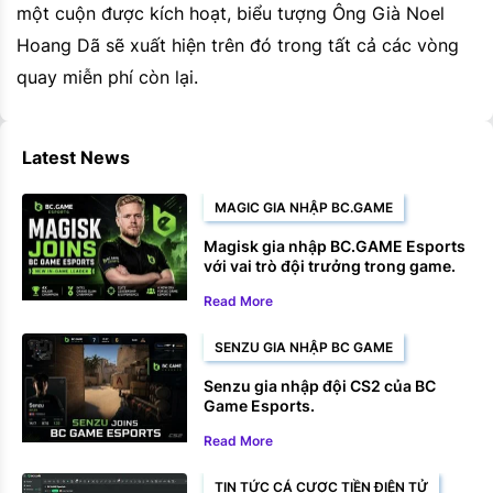
một cuộn được kích hoạt, biểu tượng Ông Già Noel
Hoang Dã sẽ xuất hiện trên đó trong tất cả các vòng
quay miễn phí còn lại.
Latest News
MAGIC GIA NHẬP BC.GAME
Magisk gia nhập BC.GAME Esports
với vai trò đội trưởng trong game.
Read More
SENZU GIA NHẬP BC GAME
Senzu gia nhập đội CS2 của BC
Game Esports.
Read More
TIN TỨC CÁ CƯỢC TIỀN ĐIỆN TỬ