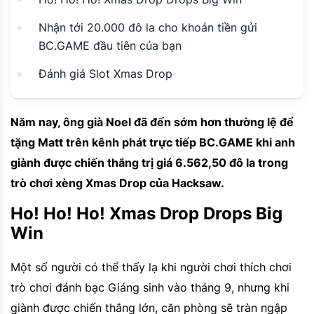
Nhận tới 20.000 đô la cho khoản tiền gửi
BC.GAME đầu tiên của bạn
Đánh giá Slot Xmas Drop
Năm nay, ông già Noel đã đến sớm hơn thường lệ để
tặng Matt trên kênh phát trực tiếp BC.GAME khi anh
giành được chiến thắng trị giá 6.562,50 đô la trong
trò chơi xèng Xmas Drop của Hacksaw.
Ho! Ho! Ho! Xmas Drop Drops Big
Win
Một số người có thể thấy lạ khi người chơi thích chơi
trò chơi đánh bạc Giáng sinh vào tháng 9, nhưng khi
giành được chiến thắng lớn, căn phòng sẽ tràn ngập