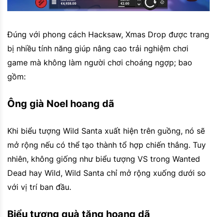
Đúng với phong cách Hacksaw, Xmas Drop được trang
bị nhiều tính năng giúp nâng cao trải nghiệm chơi
game mà không làm người chơi choáng ngợp; bao
gồm:
Ông già Noel hoang dã
Khi biểu tượng Wild Santa xuất hiện trên guồng, nó sẽ
mở rộng nếu có thể tạo thành tổ hợp chiến thắng. Tuy
nhiên, không giống như biểu tượng VS trong Wanted
Dead hay Wild, Wild Santa chỉ mở rộng xuống dưới so
với vị trí ban đầu.
Biểu tượng quà tặng hoang dã