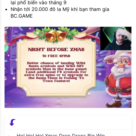
lại phổ biến vào tháng 9
Nhận tới 20.000 đô la Mỹ khi bạn tham gia
BC.GAME
Ho! Ho! Ho! Xmas Drop Drops Big Win