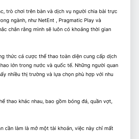
, trò chơi trên bàn và dịch vụ người chia bài trực
trong ngành, như NetEnt , Pragmatic Play và
ắc chắn rằng mình sẽ luôn có khoảng thời gian
g thức cá cược thể thao toàn diện cung cấp dịch
 thao lớn trong nước và quốc tế. Những người quan
ấy nhiều thị trường và lựa chọn phù hợp với nhu
hể thao khác nhau, bao gồm bóng đá, quần vợt,
n cần làm là mở một tài khoản, việc này chỉ mất