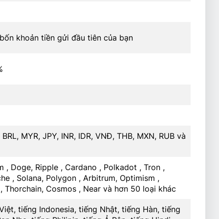
bốn khoản tiền gửi đầu tiên của bạn
%
 BRL, MYR, JPY, INR, IDR, VNĐ, THB, MXN, RUB và
m , Doge, Ripple , Cardano , Polkadot , Tron ,
he , Solana, Polygon , Arbitrum, Optimism ,
, Thorchain, Cosmos , Near và hơn 50 loại khác
Việt, tiếng Indonesia, tiếng Nhật, tiếng Hàn, tiếng