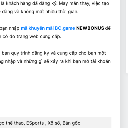
 là khách hàng đã đăng ký. May mắn thay, việc tạo
ễ dàng và không mất nhiều thời gian.
 bạn nhập
mã khuyến mãi BC.game
NEWBONUS
để
n có do trang web cung cấp.
n bạn quy trình đăng ký và cung cấp cho bạn một
ng nhập và những gì sẽ xảy ra khi bạn mở tài khoản
c thể thao, ESports , Xổ số, Bản gốc