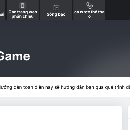
Các trang web
cá cược thể tha
ại
Sòng bạc
phản chiếu
o
.Game
Hướng dẫn toàn diện này sẽ hướng dẫn bạn qua quá trình 