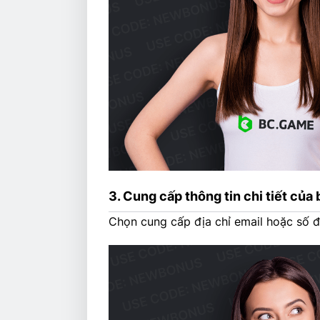
Cung cấp thông tin chi tiết của
Chọn cung cấp địa chỉ email hoặc số đ