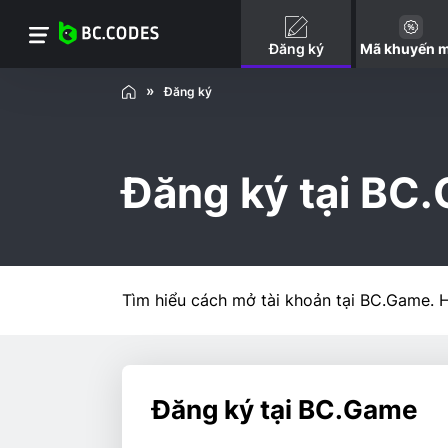
Đăng ký
Mã khuyến m
Đăng ký
Đăng ký tại BC
Tìm hiểu cách mở tài khoản tại BC.Game. 
Đăng ký tại BC.Game