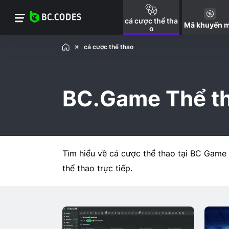
cá cược thể tha
Mã khuyến m
o
cá cược thể thao
BC.Game Thể t
Tìm hiểu về cá cược thể thao tại BC Game
thể thao trực tiếp.