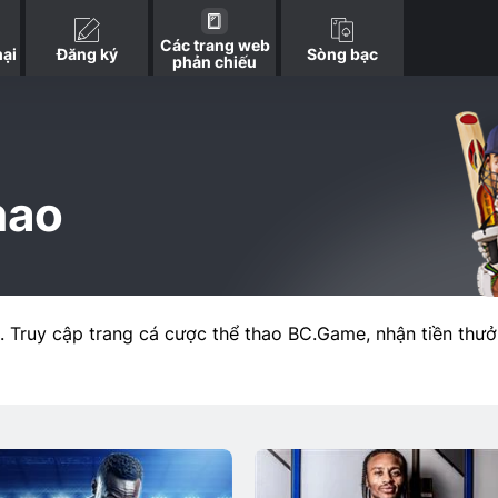
Các trang web
ại
Đăng ký
Sòng bạc
phản chiếu
hao
 . Truy cập trang cá cược thể thao BC.Game, nhận tiền t