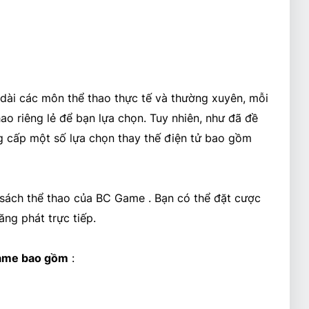
 dài các môn thể thao thực tế và thường xuyên, mỗi
ao riêng lẻ để bạn lựa chọn. Tuy nhiên, như đã đề
g cấp một số lựa chọn thay thế điện tử bao gồm
 sách thể thao của BC Game . Bạn có thể đặt cược
ăng phát trực tiếp.
Game bao gồm
: