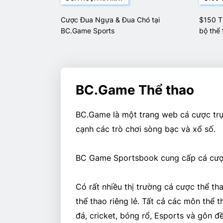
Cược Đua Ngựa & Đua Chó tại
$150 T
BC.Game Sports
bộ thể
BC.Game Thể thao
BC.Game là một trang web cá cược trự
cạnh các trò chơi sòng bạc và xổ số.
BC Game Sportsbook cung cấp cá cược
Có rất nhiều thị trường cá cược thể t
thể thao riêng lẻ. Tất cả các môn thể
đá, cricket, bóng rổ, Esports và gôn 