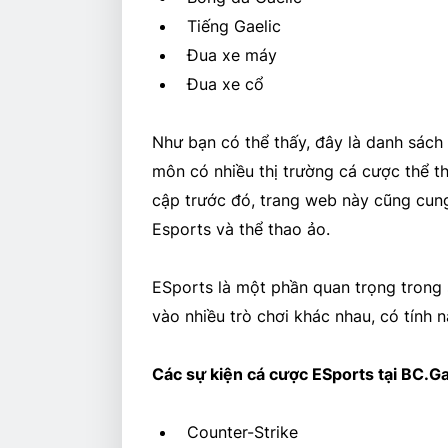
Tiếng Gaelic
Đua xe máy
Đua xe cổ
Như bạn có thể thấy, đây là danh sách
môn có nhiều thị trường cá cược thể th
cập trước đó, trang web này cũng cun
Esports và thể thao ảo.
ESports là một phần quan trọng trong
vào nhiều trò chơi khác nhau, có tính n
Các sự kiện cá cược ESports tại BC.
Counter-Strike