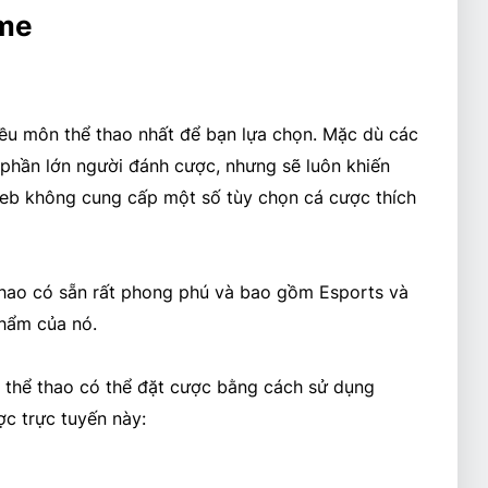
ame
ều môn thể thao nhất để bạn lựa chọn. Mặc dù các
phần lớn người đánh cược, nhưng sẽ luôn khiến
eb không cung cấp một số tùy chọn cá cược thích
hao có sẵn rất phong phú và bao gồm Esports và
hẩm của nó.
 thể thao có thể đặt cược bằng cách sử dụng
ợc trực tuyến này: