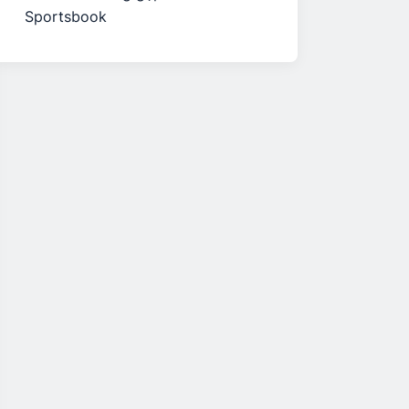
Sportsbook