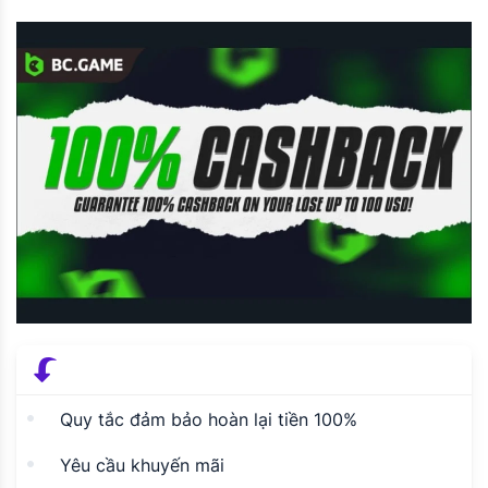
Quy tắc đảm bảo hoàn lại tiền 100%
Yêu cầu khuyến mãi