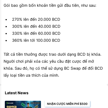
Gói bao gồm bốn khoản tiền gửi đầu tiên, như sau:
270% lên đến 20.000 BCD
300% lên đến 40.000 BCD
330% lên đến 60.000 BCD
360% lên tới 100.000 BCD
Tất cả tiền thưởng được trao dưới dạng BCD bị khóa.
Người chơi phải xóa các yêu cầu đặt cược để mở
khóa. Sau đó, họ có thể sử dụng BC Swap để đổi BCD
lấy loại tiền ưa thích của mình.
Latest News
NHẬN CƯỢC MIỄN PHÍ $500