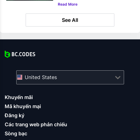
Read More
See All
United States
Khuyến mãi
Mã khuyến mại
Đăng ký
Các trang web phản chiếu
Sòng bạc