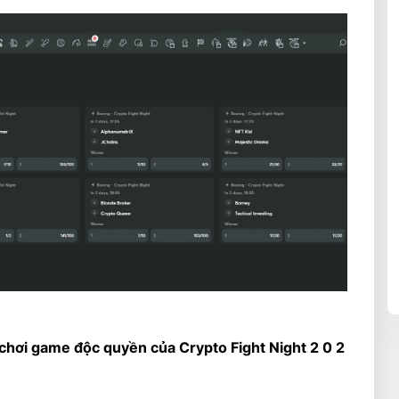
chơi game độc quyền của Crypto Fight Night 2 0 2