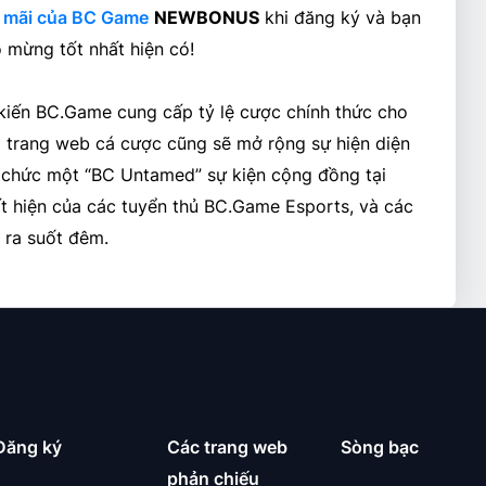
 mãi của BC Game
NEWBONUS
khi đăng ký và bạn
 mừng tốt nhất hiện có!
kiến BC.Game cung cấp tỷ lệ cược chính thức cho
hi trang web cá cược cũng sẽ mở rộng sự hiện diện
ổ chức một “BC Untamed” sự kiện cộng đồng tại
ất hiện của các tuyển thủ BC.Game Esports, và các
n ra suốt đêm.
Đăng ký
Các trang web
Sòng bạc
phản chiếu