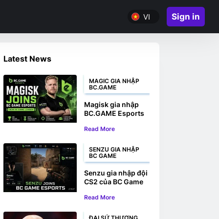
Sign in
VI
Latest News
MAGIC GIA NHẬP
BC.GAME
Magisk gia nhập
BC.GAME Esports
với vai trò đội
Read More
trưởng trong game.
SENZU GIA NHẬP
BC GAME
Senzu gia nhập đội
CS2 của BC Game
Esports.
Read More
ĐẠI SỨ THƯƠNG