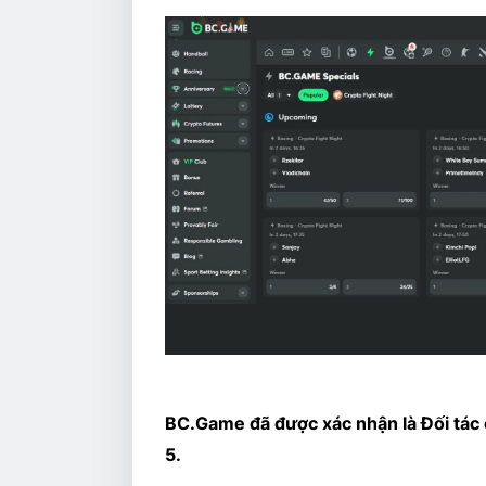
BC.Game đã được xác nhận là Đối tác 
5.