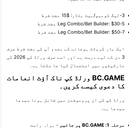
3-لیگ کومبو/بیٹ بلڈر: $15 مفت شرط
5-Leg Combo/Bet Builder: $30 مفت شرط
7-Leg Combo/Bet Builder: $50 مفت شرط
ایک بار کریڈٹ ہوجانے کے بعد، آپ کی مفت شرط صرف
3 دن کے لیے درست ہے اور اسے صرف ورلڈ کپ 2026 کی
مارکیٹوں میں استعمال کیا جا سکتا ہے۔
BC.GAME ورلڈ کپ ناک آؤٹ انعامات
کا دعوی کیسے کریں۔
ورلڈ کپ کی ان پروموشنز میں شامل ہونا سیدھا
سیدھا ہے۔
مرحلہ 1: BC.GAME پر جائیں
- براہ راست