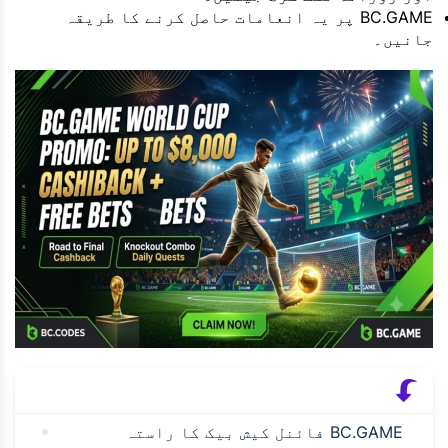
BC.GAME پر یہ انعامات حاصل کرنے کا طریقہ
جانیں۔
BC.GAME فائنل کیش بیک کا راستہ