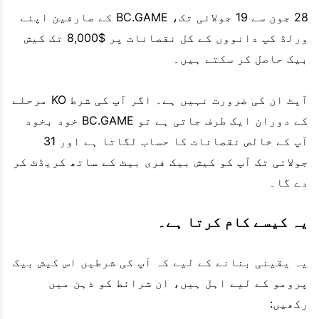
28 جون سے 19 جولائی تک، BC.GAME کے صارفین اپنے
ورلڈ کپ دانووں کے کل نقصانات پر $8,000 تک کیش
بیک حاصل کر سکتے ہیں۔
آپٹ ان کی ضرورت نہیں ہے۔ اگر آپ کی شرط KO مرحلے
کے دوران ایک طرف جاتی ہے تو BC.GAME خود بخود
آپ کے خالص نقصانات کا حساب لگاتا ہے اور 31
جولائی تک آپ کو کیش بیک فری بیٹ کے ساتھ کریڈٹ کر
دے گا۔
یہ کیسے کام کرتا ہے۔
یہ یقینی بنانے کے لیے کہ آپ کی شرطیں اس کیش بیک
پرومو کے لیے اہل ہیں، ان شرائط کو ذہن میں
رکھیں: