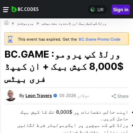
Sign in
UR
ورلڈ کپ کیش بیک اور لامحدود مفت بیٹس
پروموشنز
This event has expired. Get the
BC.Game Promo Code
BC.GAME ورلڈ کپ پرومو:
$8,000 کیش بیک + ان کیپڈ
فری بیٹس
05 جولائی 2026
Leon Travers
By
Share
اپنے خالص نقصانات پر $8,000 تک کا کیش بیک
حاصل کریں۔
ورلڈ کپ کے میچوں پر ایکومولیٹر شرط لگائیں
اور روزانہ مفت شرط جیتیں۔