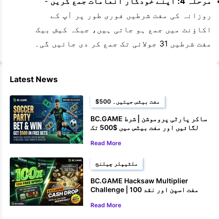
مرحلہ 4: اپنے خودکار انعامات جمع کریں
-
روزانہ کی مفت شرطیں فوری طور پر آپ کے
اکاؤنٹ میں جمع ہو جاتی ہیں، جبکہ کیش بیک
مفت شرطیں 31 جولائی تک جمع کر دی جائیں گی۔
Latest News
$500 مفت بیٹس جیتیں۔
BC.GAME ساکر پارٹی پروموشن | شرط
لگائیں اور مفت بیٹس میں $500 تک
جیتیں۔
Read More
ملٹیپلر چیلنج
BC.GAME Hacksaw Multiplier
Challenge | 100 مفت اسپن اور نقد
انعامات جیتیں۔
Read More