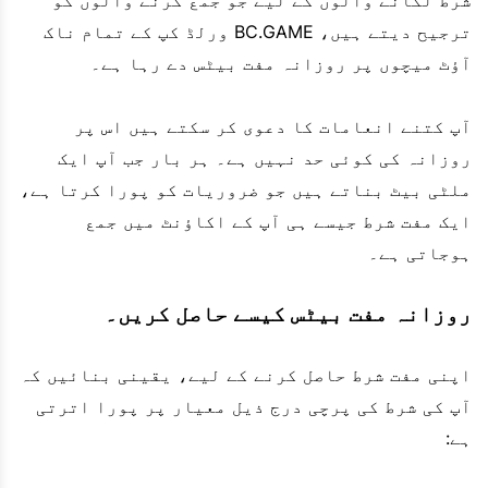
ترجیح دیتے ہیں، BC.GAME ورلڈ کپ کے تمام ناک
آؤٹ میچوں پر روزانہ مفت بیٹس دے رہا ہے۔
آپ کتنے انعامات کا دعوی کر سکتے ہیں اس پر
روزانہ کی کوئی حد نہیں ہے۔ ہر بار جب آپ ایک
ملٹی بیٹ بناتے ہیں جو ضروریات کو پورا کرتا ہے،
ایک مفت شرط جیسے ہی آپ کے اکاؤنٹ میں جمع
ہوجاتی ہے۔
روزانہ مفت بیٹس کیسے حاصل کریں۔
اپنی مفت شرط حاصل کرنے کے لیے، یقینی بنائیں کہ
آپ کی شرط کی پرچی درج ذیل معیار پر پورا اترتی
ہے: