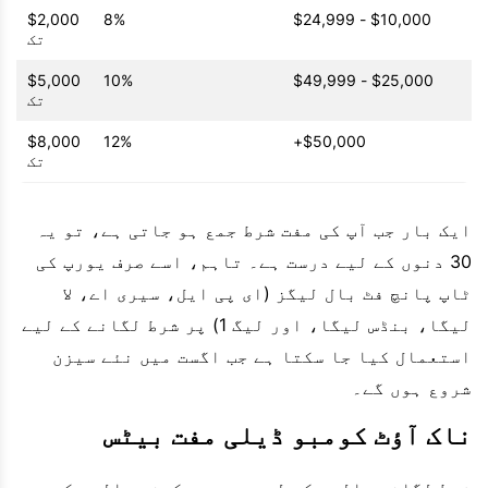
$2,000
8%
$10,000 - $24,999
تک
$5,000
10%
$25,000 - $49,999
تک
$8,000
12%
$50,000+
تک
ایک بار جب آپ کی مفت شرط جمع ہو جاتی ہے، تو یہ
30 دنوں کے لیے درست ہے۔ تاہم، اسے صرف یورپ کی
ٹاپ پانچ فٹ بال لیگز (ای پی ایل، سیری اے، لا
لیگا، بنڈس لیگا، اور لیگ 1) پر شرط لگانے کے لیے
استعمال کیا جا سکتا ہے جب اگست میں نئے سیزن
شروع ہوں گے۔
ناک آؤٹ کومبو ڈیلی مفت بیٹس
شرط لگانے والوں کے لیے جو جمع کرنے والوں کو