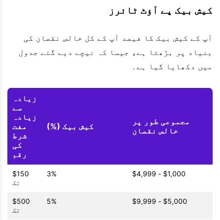
کیش بیک پے آؤٹ ٹائرز
آپ کے کیش بیک کا فیصد آپ کے کل خالص نقصان کی
بنیاد پر بڑھتا ہے، جیسا کہ نیچے دیے گئے جدول
میں دکھایا گیا ہے۔
زیادہ
سے
زیادہ
مجموعی طور پر
کیش بیک (%)
مفت
خالص نقصان
شرط
کی
رقم
$150
3%
$1,000 - $4,999
تک
$500
5%
$5,000 - $9,999
تک