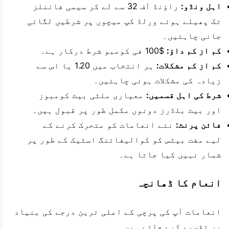
اہل ونڈو:
راؤنڈ آف 32 سے لے کر سیمی فائنلز
تک پھیلے ہوئے ورلڈ کپ میچوں پر شرطیں لگائی
جانی چاہئیں۔
کم از کم داؤ:
$100 فی کومبو شرط درکار ہے۔
کم از کم مشکلات:
ہر انتخاب میں 1.20 یا اس سے
زیادہ کی مشکلات ہونی چاہئیں۔
شرط کی اہل قسمیں:
معیاری ملٹی بیٹ کومبوز
اور بیٹ بلڈرز دونوں مکمل طور پر قبول ہیں۔
فائن پرنٹ:
نئے انعامات کو متحرک کرنے کے
لیے مفت بیٹس کو کوالیفائنگ اسٹیک کے طور پر
شمار نہیں کیا جاتا ہے۔
انعام کا ڈھانچہ
انعامات آپ کی پرچی کے اعلی ترین درجے کی بنیاد
پر تقسیم کیے جاتے ہیں۔