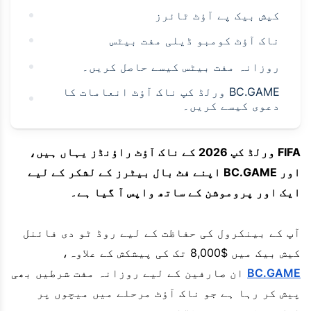
کیش بیک پے آؤٹ ٹائرز
ناک آؤٹ کومبو ڈیلی مفت بیٹس
روزانہ مفت بیٹس کیسے حاصل کریں۔
BC.GAME ورلڈ کپ ناک آؤٹ انعامات کا
دعوی کیسے کریں۔
FIFA ورلڈ کپ 2026 کے ناک آؤٹ راؤنڈز یہاں ہیں،
اور BC.GAME اپنے فٹ بال بیٹرز کے لشکر کے لیے
ایک اور پروموشن کے ساتھ واپس آ گیا ہے۔
آپ کے بینکرول کی حفاظت کے لیے روڈ ٹو دی فائنل
کیش بیک میں $8,000 تک کی پیشکش کے علاوہ،
BC.GAME
ان صارفین کے لیے روزانہ مفت شرطیں بھی
پیش کر رہا ہے جو ناک آؤٹ مرحلے میں میچوں پر