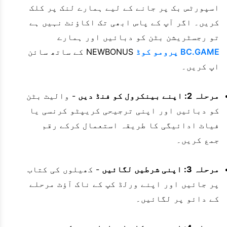
اسپورٹس بک پر جانے کے لیے ہمارے لنک پر کلک
کریں۔ اگر آپ کے پاس ابھی تک اکاؤنٹ نہیں ہے
تو رجسٹریشن بٹن کو دبائیں اور ہمارے
BC.GAME پرومو کوڈ
NEWBONUS کے ساتھ سائن
اپ کریں۔
مرحلہ 2: اپنے بینکرول کو فنڈ دیں
- والیٹ بٹن
کو دبائیں اور اپنی ترجیحی کریپٹو کرنسی یا
فیاٹ ادائیگی کا طریقہ استعمال کرکے رقم
جمع کریں۔
مرحلہ 3: اپنی شرطیں لگائیں
- کھیلوں کی کتاب
پر جائیں اور اپنے ورلڈ کپ کے ناک آؤٹ مرحلے
کے دائو پر لگائیں۔