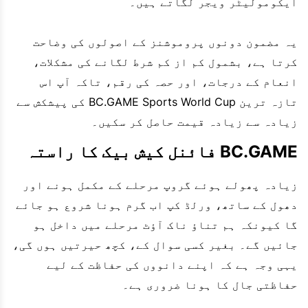
ایکومولیٹر ویجر لگاتے ہیں۔
یہ مضمون دونوں پروموشنز کے اصولوں کی وضاحت
کرتا ہے، بشمول کم از کم شرط لگانے کی مشکلات،
انعام کے درجات، اور حصہ کی رقم، تاکہ آپ اس
تازہ ترین BC.GAME Sports World Cup کی پیشکش سے
زیادہ سے زیادہ قیمت حاصل کر سکیں۔
BC.GAME فائنل کیش بیک کا راستہ
زیادہ پھولے ہوئے گروپ مرحلے کے مکمل ہونے اور
دھول کے ساتھ، ورلڈ کپ اب گرم ہونا شروع ہو جائے
گا کیونکہ ہم تناؤ ناک آؤٹ مرحلے میں داخل ہو
جائیں گے۔ بغیر کسی سوال کے، کچھ حیرتیں ہوں گی،
یہی وجہ ہے کہ اپنے دانووں کی حفاظت کے لیے
حفاظتی جال کا ہونا ضروری ہے۔