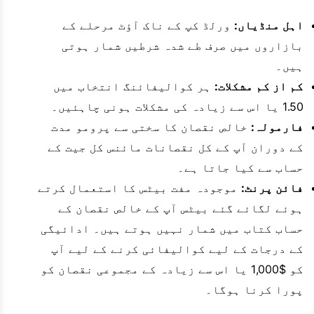
اہل منڈیاں:
ورلڈ کپ کے ناک آؤٹ مرحلے کے
بازاروں میں صرف طے شدہ شرطیں شمار ہوتی
ہیں۔
کم از کم مشکلات:
ہر کوالیفائنگ انتخاب میں
1.50 یا اس سے زیادہ کی مشکلات ہونی چاہئیں۔
فارمولہ:
خالص نقصان کا سختی سے پرومو مدت
کے دوران آپ کے کل نقصانات مائنس کل جیت کے
حساب سے کیا جاتا ہے۔
فائن پرنٹ:
موجودہ مفت بیٹس کا استعمال کرتے
ہوئے لگائے گئے بیٹس آپ کے خالص نقصان کے
حساب کتاب میں شمار نہیں ہوتے ہیں۔ ادائیگی
کے درجات کے لیے کوالیفائی کرنے کے لیے آپ
کو $1,000 یا اس سے زیادہ کے مجموعی نقصان کو
پورا کرنا ہوگا۔