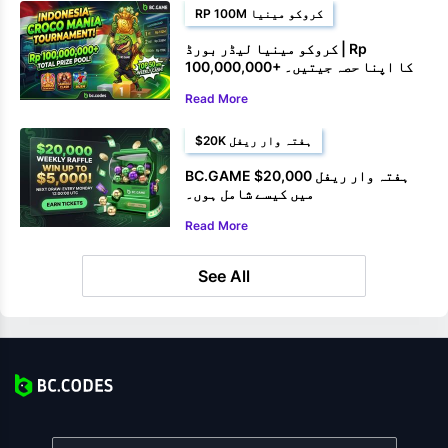
RP 100M کروکو مینیا
کروکو مینیا لیڈر بورڈ | Rp
100,000,000+ کا اپنا حصہ جیتیں۔
Read More
$20K ہفتہ وار ریفل
BC.GAME $20,000 ہفتہ وار ریفل
میں کیسے شامل ہوں۔
Read More
See All