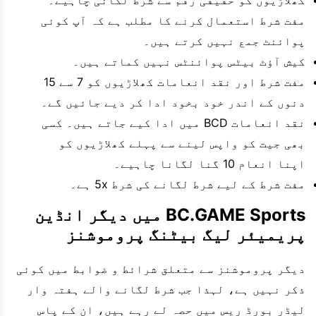
کھلاڑیوں کو حقیقی رقم سے شرط لگانی چاہیے۔
مفت شرط استعمال کرنے کا مطلب ہے کہ آپ کوئی
پوائنٹ جمع نہیں کرتے ہیں۔
کیش آؤٹ بیٹس پوائنٹس نہیں کماتے ہیں۔
مفت شرط اور نقد انعامات کھلاڑیوں کو 7 سے 15
دنوں کے اندر خود بخود ادا کر دیے جائیں گے۔
نقد انعامات BCD میں ادا کیے جاتے ہیں۔ کسی
بھی جیت کو واپس لینے سے پہلے کھلاڑیوں کو
اپنا انعام 10 گنا لگانا چاہیے۔
مفت شرط کے لیے شرط لگانے کی شرط 5x ہے۔
BC.GAME Sports میں دیگر انڈین
پریمیئر لیگ بیٹنگ پروموشنز
دیگر پروموشنز سے متعلق شرائط و ضوابط میں کوئی
ذکر نہیں ہے، لہذا جب شرط لگانے والے ہفتہ وار
لیڈر بورڈ ریس میں حصہ لے رہے ہیں، ان کے پاس