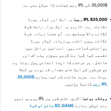
$35,000 کی IPL ریس جیتنے کا موقع بھی ہے۔
IPL $35,000 ریس:
یہ ایک اور لیڈر بورڈ
مقابلہ ہے۔ تاہم، یہ ایک براہ راست شرط
لگانے والا چیلنج ہے۔ آپ جتنا زیادہ شرط
لگاتے ہیں، اتنے ہی زیادہ لیڈر بورڈ
پوائنٹس کماتے ہیں۔ اسے تین مراحل میں
تقسیم کیا گیا ہے: گروپ میچز، پلے آف اور
فائنل۔ ہر مرحلے کا اپنا انعامی پول ہوتا ہے
جو شرطوں کی ایک خاص مقدار طے ہونے پر کھلا
ہوتا ہے۔ مزید جاننے کے لیے ہماری
$35,000
IPL ریس
گائیڈ پڑھیں۔
ویلکم بونس:
اگرچہ خاص طور پر IPL پرومو نہیں
ہے، لیکن ہمارے
BC.GAME سائن اپ کوڈ