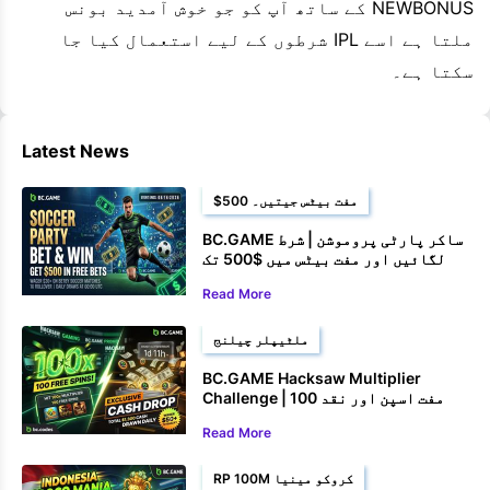
NEWBONUS کے ساتھ آپ کو جو خوش آمدید بونس
ملتا ہے اسے IPL شرطوں کے لیے استعمال کیا جا
سکتا ہے۔
Latest News
$500 مفت بیٹس جیتیں۔
BC.GAME ساکر پارٹی پروموشن | شرط
لگائیں اور مفت بیٹس میں $500 تک
جیتیں۔
Read More
ملٹیپلر چیلنج
BC.GAME Hacksaw Multiplier
Challenge | 100 مفت اسپن اور نقد
انعامات جیتیں۔
Read More
RP 100M کروکو مینیا