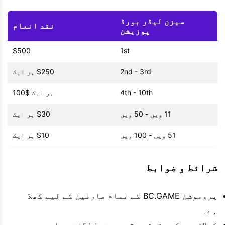
سیزن لیڈر بورڈ
نقد انعام
پوزیشن
$500
1st
2nd - 3rd
$250 ہر ایک
4th - 10th
ہر ایک $100
11 ویں - 50 ویں
$30 ہر ایک
51 ویں - 100 ویں
$10 ہر ایک
شرائط و ضوابط
پروموشن BC.GAME کے تمام صارفین کے لیے کھلا
ہے۔