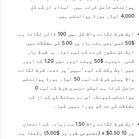
پوائنٹس حاصل کرتے ہیں۔ لہذا، ان کے کل
4,000 لیڈر بورڈ پوائنٹس ہیں۔
ایک شرط لگانے والا کل میں 100 ڈالر لگاتا ہے۔
$50 کسی بھی بلے باز پر 5.00 کی مشکلات میں
ایک ٹن سکور کرنے کے لیے تھا۔ یہ شرط ہار
گئی۔ دوسرے $50 پہلے اوور میں 1.20 کے اوور
میں ایک وکٹ کے لیے 'نہیں' پر تھے۔ شرط لگانے
والا پہلی شرط کے لیے 50 لیڈر بورڈ پوائنٹس
حاصل کرتا ہے لیکن دوسری شرط کے لیے 0
پوائنٹس کیونکہ اس نے بیٹنگ کی کم از کم
مشکلات کی حد کو پورا نہیں کیا۔
ایک شرط لگانے والا 1.50 سے زیادہ کے انتخاب
پر 10 x $0.50 (مجموعی طور پر $5.00) رکھتا ہے۔