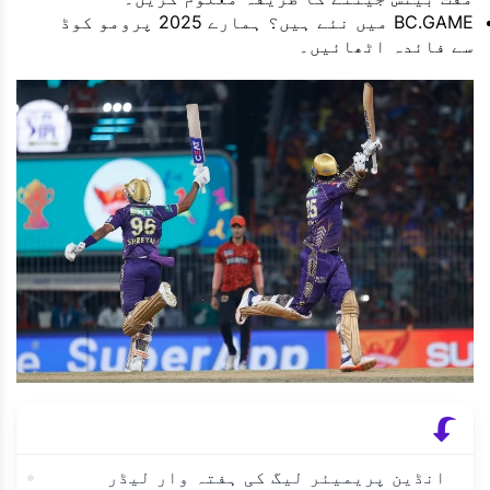
BC.GAME میں نئے ہیں؟ ہمارے 2025 پرومو کوڈ
سے فائدہ اٹھائیں۔
انڈین پریمیئر لیگ کی ہفتہ وار لیڈر