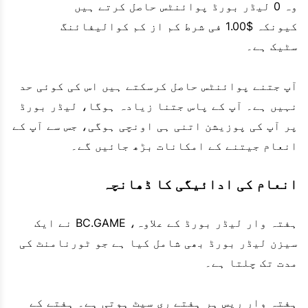
وہ 0 لیڈر بورڈ پوائنٹس حاصل کرتے ہیں
کیونکہ $1.00 فی شرط کم از کم کوالیفائنگ
سٹیک ہے۔
آپ جتنے پوائنٹس حاصل کرسکتے ہیں اس کی کوئی حد
نہیں ہے۔ آپ کے پاس جتنا زیادہ ہوگا، لیڈر بورڈ
پر آپ کی پوزیشن اتنی ہی اونچی ہوگی، جس سے آپ کے
انعام جیتنے کے امکانات بڑھ جائیں گے۔
انعام کی ادائیگی کا ڈھانچہ
ہفتہ وار لیڈر بورڈ کے علاوہ، BC.GAME نے ایک
سیزن لیڈر بورڈ بھی شامل کیا ہے جو ٹورنامنٹ کی
مدت تک چلتا ہے۔
ہفتہ وار ریس ہر ہفتے ری سیٹ ہوتی ہے۔ ہفتے کے