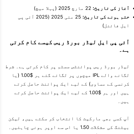
آغاز کی تاریخ:
22 مارچ 2025 (پہلا میچ)
ختم ہونے کی تاریخ:
25 مئی 2025 (2025 آئی پی
ایل فائنل)
آئی پی ایل لیڈر بورڈ ریس کیسے کام کرتی
ہے۔
لیڈر بورڈ ریس پوائنٹس سسٹم پر کام کرتی ہے۔ شرط
لگانے والے IPL میچوں پر لگائے گئے ہر $1.00 (یا
کرنسی کے مساوی) کے لیے ایک پوائنٹ حاصل کرتے
ہیں اور ہر $1.00 کے لیے ایک پوائنٹ حاصل کرتے
ہیں۔
آپ کسی بھی مارکیٹ کا انتخاب کر سکتے ہیں، لیکن
بیٹنگ کی مشکلات 1.50 یا اس سے اوپر ہونی چاہئیں۔