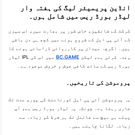
انڈین پریمیئر لیگ کی ہفتہ وار
لیڈر بورڈ ریس میں شامل ہوں۔
کرکٹ کے شائقین، خاص طور پر بھارت میں، اس سیزن
کے آئی پی ایل کے شروع ہونے میں کچھ ہی دن باقی
ہیں۔ اگرچہ میدان پر کارروائی ڈرامائی ہونے کا
وعدہ کرتی ہے، لیکن
BC.GAME
میں اس کی IPL لیڈر
بورڈ ریس کے ساتھ کافی جوش و خروش موجود ہے۔
پروموشن کی تاریخیں۔
یہ پروموشن آئی پی ایل ٹورنامنٹ کی پوری مدت تک
جاری رہتا ہے۔ چونکہ یہ لیڈر بورڈ ریس ہے، آپ
پہلے ہی میچ سے فائنل تک ہر شرط کو زیادہ سے
زیادہ لگانا چاہتے ہیں۔