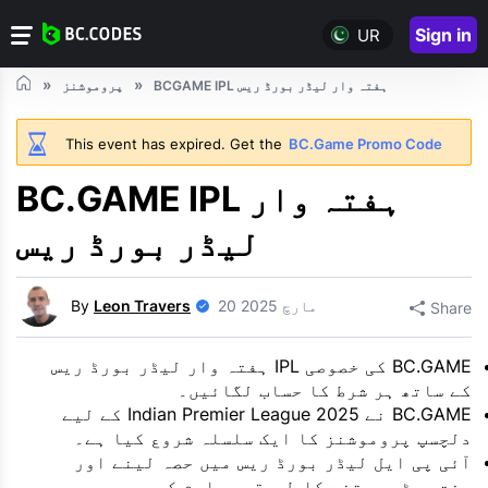
Sign in
UR
BCGAME IPL ہفتہ وار لیڈر بورڈ ریس
پروموشنز
This event has expired. Get the
BC.Game Promo Code
BC.GAME IPL ہفتہ وار
لیڈر بورڈ ریس
20 مارچ 2025
Leon Travers
By
Share
BC.GAME کی خصوصی IPL ہفتہ وار لیڈر بورڈ ریس
کے ساتھ ہر شرط کا حساب لگائیں۔
BC.GAME نے 2025 Indian Premier League کے لیے
دلچسپ پروموشنز کا ایک سلسلہ شروع کیا ہے۔
آئی پی ایل لیڈر بورڈ ریس میں حصہ لینے اور
مفت بیٹس جیتنے کا طریقہ معلوم کریں۔