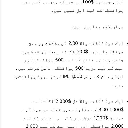
نیز، جو شرط $1.00 سے چھوٹے ہیں وہ کسی بھی
پوائنٹس کے لیے اہل نہیں ہیں۔
یہاں کچھ مثالیں ہیں:
ایک شرط لگانے والا 2.00 کی مشکلات پر میچ
جیتنے والے پر $500 لگاتا ہے، اور شرط جیت
جاتی ہے۔ وہ دانو کے لیے 500 پوائنٹس اور
جیت کے لیے مزید 500 پوائنٹس حاصل کرتے ہیں،
اس لیے ان کے پاس 1,000 IPL لیڈر بورڈ پوائنٹس
ہیں۔
ایک شرط لگانے والا کل $2,000 لگاتا ہے۔
$1,000 3.00 کے مقابلے میں تھا، جو جیت گیا۔
دوسری $1,000 شرط ہار گئی۔ وہ دانو کے لیے
2,000 پوائنٹس اور اپنی جیت کے لیے 2,000