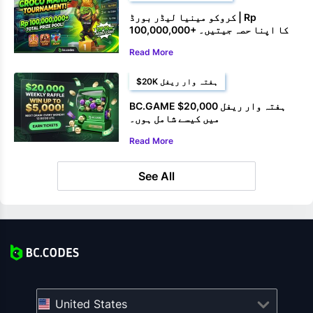
کروکو مینیا لیڈر بورڈ | Rp
100,000,000+ کا اپنا حصہ جیتیں۔
Read More
$20K ہفتہ وار ریفل
BC.GAME $20,000 ہفتہ وار ریفل
میں کیسے شامل ہوں۔
Read More
See All
United States