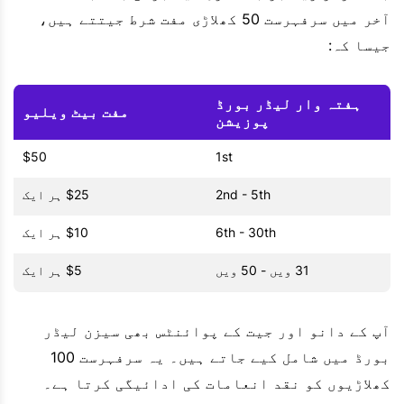
آخر میں سرفہرست 50 کھلاڑی مفت شرط جیتتے ہیں،
جیسا کہ:
ہفتہ وار لیڈر بورڈ
مفت بیٹ ویلیو
پوزیشن
$50
1st
2nd - 5th
$25 ہر ایک
6th - 30th
$10 ہر ایک
31 ویں - 50 ویں
$5 ہر ایک
آپ کے دانو اور جیت کے پوائنٹس بھی سیزن لیڈر
بورڈ میں شامل کیے جاتے ہیں۔ یہ سرفہرست 100
کھلاڑیوں کو نقد انعامات کی ادائیگی کرتا ہے۔