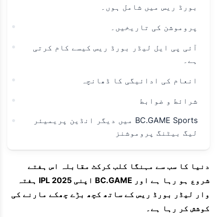
بورڈ ریس میں شامل ہوں۔
پروموشن کی تاریخیں۔
آئی پی ایل لیڈر بورڈ ریس کیسے کام کرتی
ہے۔
انعام کی ادائیگی کا ڈھانچہ
شرائط و ضوابط
BC.GAME Sports میں دیگر انڈین پریمیئر
لیگ بیٹنگ پروموشنز
دنیا کا سب سے مہنگا کلب کرکٹ مقابلہ اس ہفتے
شروع ہو رہا ہے اور BC.GAME اپنی 2025 IPL ہفتہ
وار لیڈر بورڈ ریس کے ساتھ کچھ بڑے چھکے مارنے کی
کوشش کر رہا ہے۔