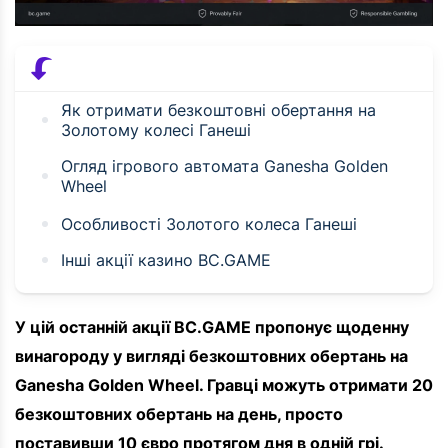
Як отримати безкоштовні обертання на
Золотому колесі Ганеші
Огляд ігрового автомата Ganesha Golden
Wheel
Особливості Золотого колеса Ганеші
Інші акції казино BC.GAME
У цій останній акції BC.GAME пропонує щоденну
винагороду у вигляді безкоштовних обертань на
Ganesha Golden Wheel. Гравці можуть отримати 20
безкоштовних обертань на день, просто
поставивши 10 євро протягом дня в одній грі.