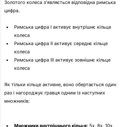
Золотого колеса з'являється відповідна римська
цифра.
Римська цифра I активує внутрішнє кільце
колеса
Римська цифра II активує середнє кільце
колеса
Римська цифра III активує зовнішнє кільце
колеса
Як тільки кільце активне, воно обертається один
раз і нагороджує гравця одним із наступних
множників:
Множники внутрішнього кільця:
5x, 8x, 10x,