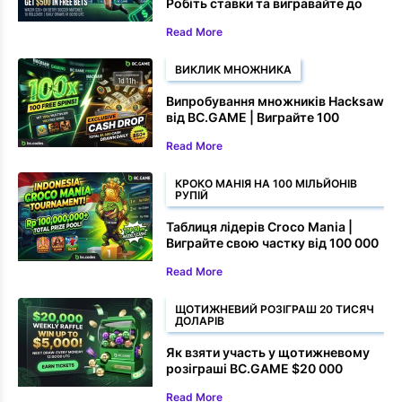
Робіть ставки та вигравайте до
$500 у безкоштовних ставках
Read More
ВИКЛИК МНОЖНИКА
Випробування множників Hacksaw
від BC.GAME | Виграйте 100
безкоштовних обертань та
Read More
грошові призи
КРОКО МАНІЯ НА 100 МІЛЬЙОНІВ
РУПІЙ
Таблиця лідерів Croco Mania |
Виграйте свою частку від 100 000
000 рупій+
Read More
ЩОТИЖНЕВИЙ РОЗІГРАШ 20 ТИСЯЧ
ДОЛАРІВ
Як взяти участь у щотижневому
розіграші BC.GAME $20 000
Read More