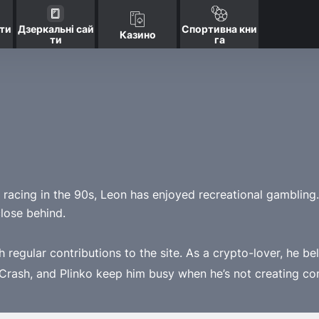
ати
Дзеркальні сай
Спортивна кни
Казино
ти
га
 racing in the 90s, Leon has enjoyed recreational gambling.
close behind.
 regular contributions to the site. As a crypto-lover, he be
, Crash, and Plinko keep him busy when he’s not creating co