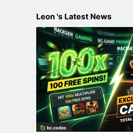
Leon 's Latest News