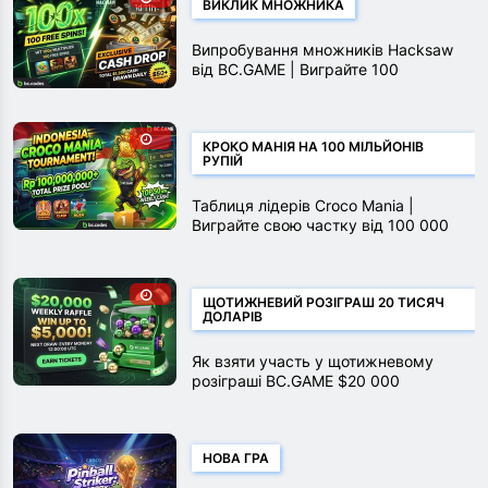
ВИКЛИК МНОЖНИКА
Випробування множників Hacksaw
від BC.GAME | Виграйте 100
безкоштовних обертань та грошові
призи
КРОКО МАНІЯ НА 100 МІЛЬЙОНІВ
РУПІЙ
Таблиця лідерів Croco Mania |
Виграйте свою частку від 100 000
000 рупій+
ЩОТИЖНЕВИЙ РОЗІГРАШ 20 ТИСЯЧ
ДОЛАРІВ
Як взяти участь у щотижневому
розіграші BC.GAME $20 000
НОВА ГРА