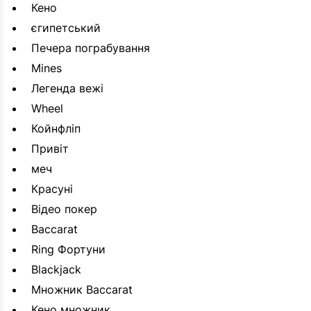
Кено
єгипетський
Печера пограбування
Mines
Легенда вежі
Wheel
Койнфліп
Привіт
меч
Красуні
Відео покер
Baccarat
Ring Фортуни
Blackjack
Множник Baccarat
Кено множник