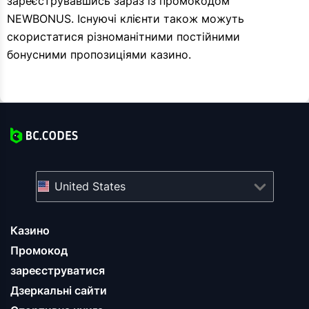
зареєструвавшись зараз із промокодом
NEWBONUS. Існуючі клієнти також можуть
скористатися різноманітними постійними
бонусними пропозиціями казино.
United States
Казино
Промокод
зареєструватися
Дзеркальні сайти