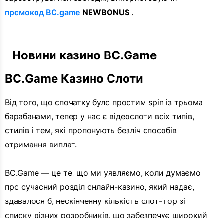
промокод BC.game
NEWBONUS
.
Новини казино BC.Game
BC.Game Казино Слоти
Від того, що спочатку було простим spin із трьома
барабанами, тепер у нас є відеослоти всіх типів,
стилів і тем, які пропонують безліч способів
отримання виплат.
BC.Game — це те, що ми уявляємо, коли думаємо
про сучасний розділ онлайн-казино, який надає,
здавалося б, нескінченну кількість слот-ігор зі
списку різних розробників, що забезпечує широкий