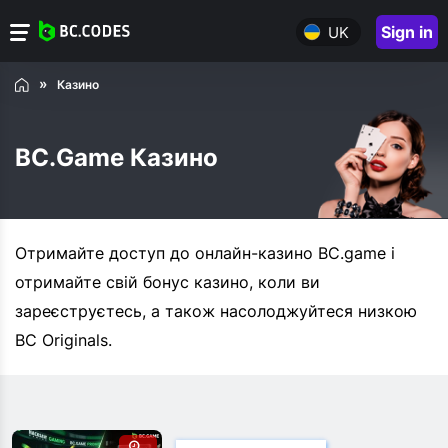
Sign in
UK
Казино
BC.Game Казино
Отримайте доступ до онлайн-казино BC.game і
отримайте свій бонус казино, коли ви
зареєструєтесь, а також насолоджуйтеся низкою
BC Originals.