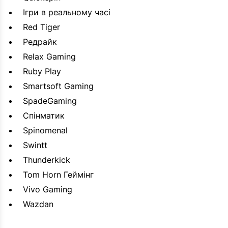
Ігри в реальному часі
Red Tiger
Редрайк
Relax Gaming
Ruby Play
Smartsoft Gaming
SpadeGaming
Спінматик
Spinomenal
Swintt
Thunderkick
Tom Horn Геймінг
Vivo Gaming
Wazdan