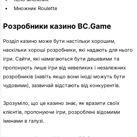
Множник Roulette
Розробники казино BC.Game
Розділ казино може бути настільки хорошим,
наскільки хороші розробники, які надають для нього
ігри. Сайти, які намагаються бути дешевими та
пропонують лише ігри від невеликих і незалежних
розробників (навіть якщо вони іноді можуть бути
чудовими), зазвичай відстають від конкурентів.
Зрозуміло, що це казино знає, як вразити своїх
клієнтів, пропонуючи ігри, розроблені відомими
іменами в галузі.