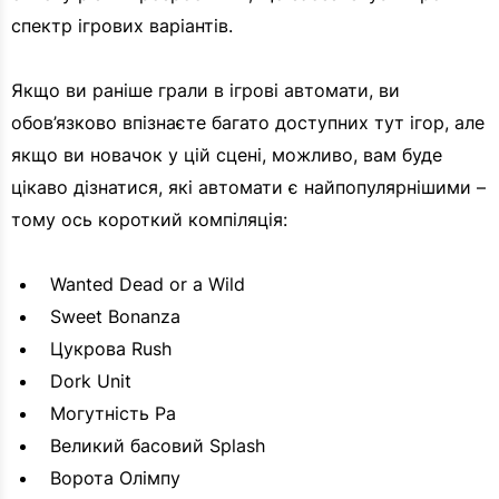
спектр ігрових варіантів.
Якщо ви раніше грали в ігрові автомати, ви
обов’язково впізнаєте багато доступних тут ігор, але
якщо ви новачок у цій сцені, можливо, вам буде
цікаво дізнатися, які автомати є найпопулярнішими –
тому ось короткий компіляція:
Wanted Dead or a Wild
Sweet Bonanza
Цукрова Rush
Dork Unit
Могутність Ра
Великий басовий Splash
Ворота Олімпу