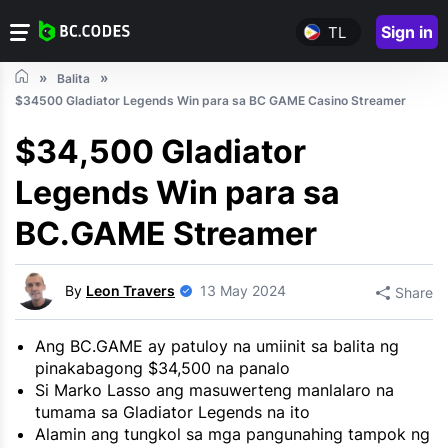
Sign in
TL
Balita
$34500 Gladiator Legends Win para sa BC GAME Casino Streamer
$34,500 Gladiator
Legends Win para sa
BC.GAME Streamer
By
Leon Travers
13 May 2024
Share
Ang BC.GAME ay patuloy na umiinit sa balita ng
pinakabagong $34,500 na panalo
Si Marko Lasso ang masuwerteng manlalaro na
tumama sa Gladiator Legends na ito
Alamin ang tungkol sa mga pangunahing tampok ng