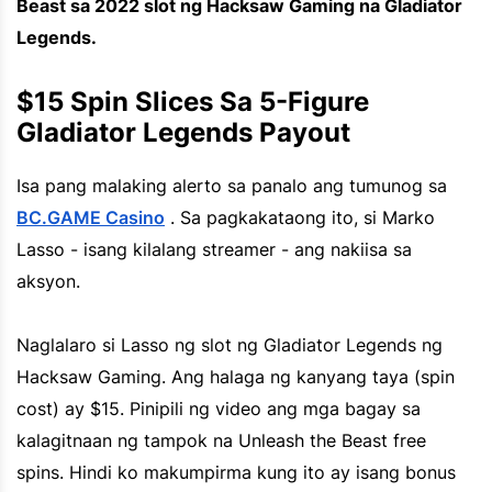
Beast sa 2022 slot ng Hacksaw Gaming na Gladiator
Legends.
$15 Spin Slices Sa 5-Figure
Gladiator Legends Payout
Isa pang malaking alerto sa panalo ang tumunog sa
BC.GAME Casino
. Sa pagkakataong ito, si Marko
Lasso - isang kilalang streamer - ang nakiisa sa
aksyon.
Naglalaro si Lasso ng slot ng Gladiator Legends ng
Hacksaw Gaming. Ang halaga ng kanyang taya (spin
cost) ay $15. Pinipili ng video ang mga bagay sa
kalagitnaan ng tampok na Unleash the Beast free
spins. Hindi ko makumpirma kung ito ay isang bonus