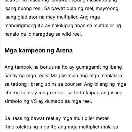
isang buong reel. Sa bawat dulo ng reel, mayroong
isang gladiator na may multiplier. Ang mga
mandirigmang ito ay nakikipaglaban sa multiplier ng
nanalo na idinaragdag sa wild reel.
Mga kampeon ng Arena
Ang tampok na bonus na ito ay gumagamit ng ibang
hanay ng mga reels. Magsisimula ang mga manlalaro
sa tatlong libreng spins sa counter. Ang bilang ng mga
libreng spin ay magre-reset sa tatlo kapag ang isang
simbolo ng VS ay dumapo sa mga reel.
Sa itaas ng bawat reel ay mga multiplier meter.
Kinokolekta ng mga ito ang mga multiplier mula sa