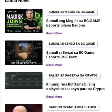
Latest News
SUMALI SI MAGIC SA BC.GAME
Sumali ang Magisk sa BC.GAME
Esports bilang Bagong
Nangunguna sa In-Game
Read More
SUMALI SI SENZU SA BC GAME
Sumali si Senzu sa BC Game
Esports CS2 Team
Read More
BALITA SA PAGTAYA SA CRYPTO
Kinumpirma BC Game bilang
opisyal na kasosyo para sa Crypto
Fight Night 2025
Read More
BAGONG BRAND AMBASSADOR