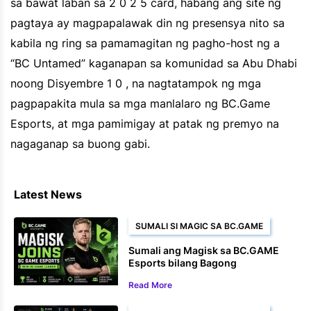
sa bawat laban sa 2 0 2 5 card, habang ang site ng
pagtaya ay magpapalawak din ng presensya nito sa
kabila ng ring sa pamamagitan ng pagho-host ng a
“BC Untamed” kaganapan sa komunidad sa Abu Dhabi
noong Disyembre 1 0 , na nagtatampok ng mga
pagpapakita mula sa mga manlalaro ng BC.Game
Esports, at mga pamimigay at patak ng premyo na
nagaganap sa buong gabi.
Latest News
SUMALI SI MAGIC SA BC.GAME
Sumali ang Magisk sa BC.GAME
Esports bilang Bagong
Nangunguna sa In-Game
Read More