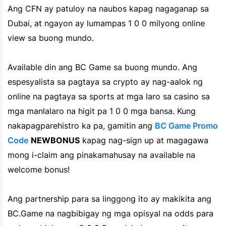
Ang CFN ay patuloy na naubos kapag nagaganap sa
Dubai, at ngayon ay lumampas 1 0 0 milyong online
view sa buong mundo.
Available din ang BC Game sa buong mundo. Ang
espesyalista sa pagtaya sa crypto ay nag-aalok ng
online na pagtaya sa sports at mga laro sa casino sa
mga manlalaro na higit pa 1 0 0 mga bansa. Kung
nakapagparehistro ka pa, gamitin ang
BC Game Promo
Code
NEWBONUS
kapag nag-sign up at magagawa
mong i-claim ang pinakamahusay na available na
welcome bonus!
Ang partnership para sa linggong ito ay makikita ang
BC.Game na nagbibigay ng mga opisyal na odds para