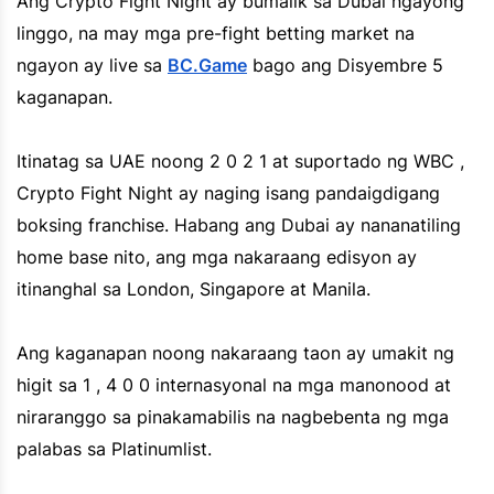
Ang Crypto Fight Night ay bumalik sa Dubai ngayong
linggo, na may mga pre-fight betting market na
ngayon ay live sa
BC.Game
bago ang Disyembre 5
kaganapan.
Itinatag sa UAE noong 2 0 2 1 at suportado ng WBC ,
Crypto Fight Night ay naging isang pandaigdigang
boksing franchise. Habang ang Dubai ay nananatiling
home base nito, ang mga nakaraang edisyon ay
itinanghal sa London, Singapore at Manila.
Ang kaganapan noong nakaraang taon ay umakit ng
higit sa 1 , 4 0 0 internasyonal na mga manonood at
niraranggo sa pinakamabilis na nagbebenta ng mga
palabas sa Platinumlist.