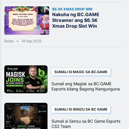
$6.5K XMAS DROP WIN
Nakuha ng BC.GAME
Streamer ang $6.5K
Xmas Drop Slot Win
Balita
18 Sep 2025
SUMALI SI MAGIC SA BC.GAME
Sumali ang Magisk sa BC.GAME
Esports bilang Bagong Nangunguna
sa In-Game
SUMALI SI SENZU SA BC GAME
Sumali si Senzu sa BC Game Esports
CS2 Team