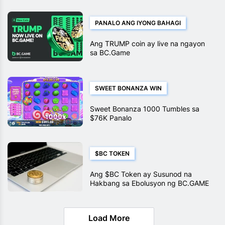
PANALO ANG IYONG BAHAGI
Ang TRUMP coin ay live na ngayon
sa BC.Game
SWEET BONANZA WIN
Sweet Bonanza 1000 Tumbles sa
$76K Panalo
$BC TOKEN
Ang $BC Token ay Susunod na
Hakbang sa Ebolusyon ng BC.GAME
Load More