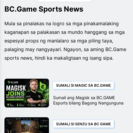
BC.Game Sports News
Mula sa pinalakas na logro sa mga pinakamalaking
kaganapan sa palakasan sa mundo hanggang sa mga
espesyal props ng manlalaro sa mga piling taya,
palaging may nangyayari. Ngayon, sa aming BC.Game
sports news, hindi ka makaligtaan ng isang sipa.
SUMALI SI MAGIC SA BC.GAME
Sumali ang Magisk sa BC.GAME
Esports bilang Bagong Nangunguna
sa In-Game
SUMALI SI SENZU SA BC GAME