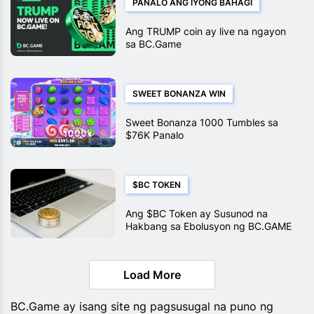
PANALO ANG IYONG BAHAGI
Ang TRUMP coin ay live na ngayon
sa BC.Game
SWEET BONANZA WIN
Sweet Bonanza 1000 Tumbles sa
$76K Panalo
$BC TOKEN
Ang $BC Token ay Susunod na
Hakbang sa Ebolusyon ng BC.GAME
Load More
BC.Game ay isang site ng pagsusugal na puno ng