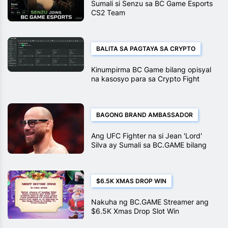
Sumali si Senzu sa BC Game Esports
CS2 Team
BALITA SA PAGTAYA SA CRYPTO
Kinumpirma BC Game bilang opisyal
na kasosyo para sa Crypto Fight
Night 2025
BAGONG BRAND AMBASSADOR
Ang UFC Fighter na si Jean 'Lord'
Silva ay Sumali sa BC.GAME bilang
Brand Ambassador
$6.5K XMAS DROP WIN
Nakuha ng BC.GAME Streamer ang
$6.5K Xmas Drop Slot Win