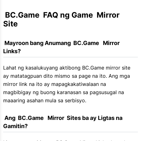
 BC.Game  FAQ ng Game  Mirror  
Site
 Mayroon bang Anumang  BC.Game   Mirror  
Links?
Lahat ng kasalukuyang aktibong BC.Game mirror site
ay matatagpuan dito mismo sa page na ito. Ang mga
mirror link na ito ay mapagkakatiwalaan na
magbibigay ng buong karanasan sa pagsusugal na
maaaring asahan mula sa serbisyo.
 Ang  BC.Game   Mirror  Sites ba ay Ligtas na 
Gamitin?