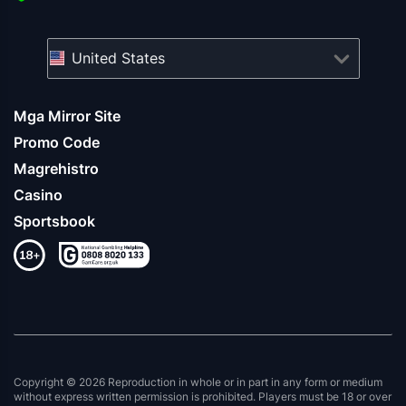
United States
Mga Mirror Site
Promo Code
Magrehistro
Casino
Sportsbook
Copyright © 2026 Reproduction in whole or in part in any form or medium
without express written permission is prohibited. Players must be 18 or over