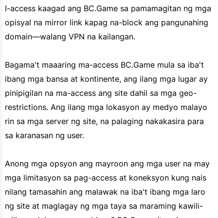
I-access kaagad ang BC.Game sa pamamagitan ng mga
opisyal na mirror link kapag na-block ang pangunahing
domain—walang VPN na kailangan.
Bagama't maaaring ma-access BC.Game mula sa iba't
ibang mga bansa at kontinente, ang ilang mga lugar ay
pinipigilan na ma-access ang site dahil sa mga geo-
restrictions. Ang ilang mga lokasyon ay medyo malayo
rin sa mga server ng site, na palaging nakakasira para
sa karanasan ng user.
Anong mga opsyon ang mayroon ang mga user na may
mga limitasyon sa pag-access at koneksyon kung nais
nilang tamasahin ang malawak na iba't ibang mga laro
ng site at maglagay ng mga taya sa maraming kawili-