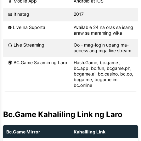
📱 Mobile App
Android at iOS
📅 Itinatag
2017
☎️ Live na Suporta
Available 24 na oras sa isang
araw sa maraming wika
📺 Live Streaming
Oo - mag-login upang ma-
access ang mga live stream
🌍 BC.Game Salamin ng Laro
Hash.Game, bc.game ,
bc.app, bc.fun, bcgame.ph,
bcgame.ai, bc.casino, bc.co,
bcga.me, bcgame.im,
bc.online
Bc.Game Kahaliling Link ng Laro
Bc.Game Mirror
Kahaliling Link