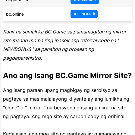
bc.online
BC.ONLINE
Kahit na sumali ka BC.Game sa pamamagitan ng mirror
site maaari mo pa ring ipasok ang referral code na '
NEWBONUS ' sa panahon ng proseso ng
pagpaparehistro.
Ano ang Isang BC.Game Mirror Site?
Ang isang paraan upang magbigay ng serbisyo sa
pagtaya sa mas malalayong kliyente ay ang lumikha ng
"clone" o " mirror " na bersyon ng isang umiiral na site
ng pagtaya. Ang mga site ay carbon copy ng orihinal.
Kadalasan, ang mga site ng pagtaya ay gumagawa ng