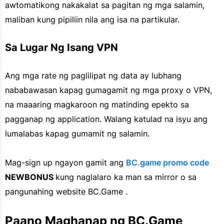
awtomatikong nakakalat sa pagitan ng mga salamin,
maliban kung pipiliin nila ang isa na partikular.
Sa Lugar Ng Isang VPN
Ang mga rate ng paglilipat ng data ay lubhang
nababawasan kapag gumagamit ng mga proxy o VPN,
na maaaring magkaroon ng matinding epekto sa
pagganap ng application. Walang katulad na isyu ang
lumalabas kapag gumamit ng salamin.
Mag-sign up ngayon gamit ang
BC.game promo code
NEWBONUS
kung naglalaro ka man sa mirror o sa
pangunahing website BC.Game .
Paano Maghanap ng BC.Game