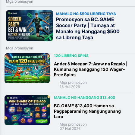
Mga promosyon
MANALO NG $500 LIBRENG TAYA
Promosyon sa BC.GAME
Soccer Party | Tumaya at
Manalo ng Hanggang $500
sa Libreng Taya
Mga promosyon
120 LIBRENG SPINS
Ander & Meegan 7-Araw na Regalo |
Kumuha ng hanggang 120 Wager-
Free Spins
Mga promosyon
18 Hul 2026
MANALO NG HANGGANG $13,400
BC.GAME $13,400 Hamon sa
Pagpaparami ng Nangungunang
Laro
Mga promosyon
07 Hul 2026