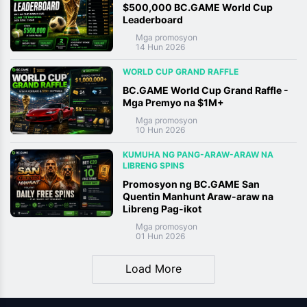
$500,000 BC.GAME World Cup
Leaderboard
Mga promosyon
14 Hun 2026
WORLD CUP GRAND RAFFLE
BC.GAME World Cup Grand Raffle -
Mga Premyo na $1M+
Mga promosyon
10 Hun 2026
KUMUHA NG PANG-ARAW-ARAW NA
LIBRENG SPINS
Promosyon ng BC.GAME San
Quentin Manhunt Araw-araw na
Libreng Pag-ikot
Mga promosyon
01 Hun 2026
Load More