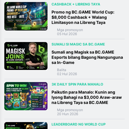
CASHBACK + LIBRENG TAYA
Promo ng BC.GAME World Cup:
$8,000 Cashback + Walang
Limitasyon na Libreng Taya
Mga promosyon
05 Hul 2026
SUMALI SI MAGIC SA BC.GAME
Sumali ang Magisk sa BC.GAME
Esports bilang Bagong Nangunguna
sa In-Game
Balita
02 Hul 2026
3K DAILY SPIN PARA MANALO
Paikutin para Manalo: Kunin ang
Iyong Bahagi na $3,000 Araw-araw
na Libreng Taya sa BC.GAME
Mga promosyon
20 Hun 2026
LEADERBOARD NG WORLD CUP