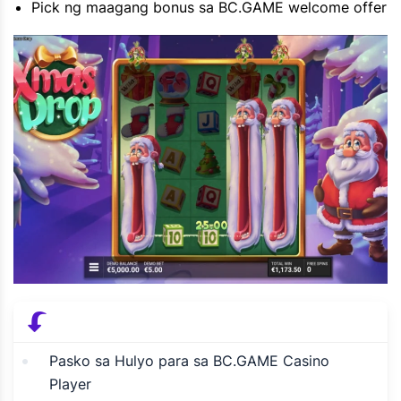
Pick ng maagang bonus sa BC.GAME welcome offer
Pasko sa Hulyo para sa BC.GAME Casino
Player