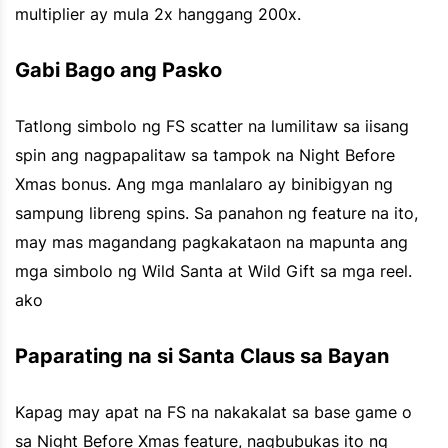
multiplier ay mula 2x hanggang 200x.
Gabi Bago ang Pasko
Tatlong simbolo ng FS scatter na lumilitaw sa iisang
spin ang nagpapalitaw sa tampok na Night Before
Xmas bonus. Ang mga manlalaro ay binibigyan ng
sampung libreng spins. Sa panahon ng feature na ito,
may mas magandang pagkakataon na mapunta ang
mga simbolo ng Wild Santa at Wild Gift sa mga reel.
ako
Paparating na si Santa Claus sa Bayan
Kapag may apat na FS na nakakalat sa base game o
sa Night Before Xmas feature, nagbubukas ito ng