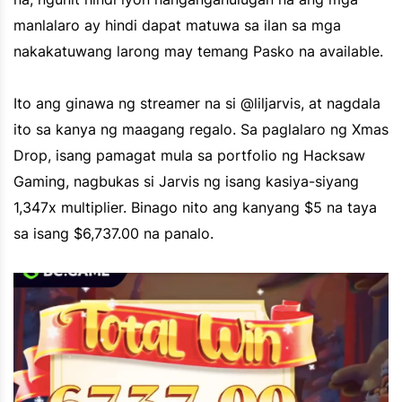
manlalaro ay hindi dapat matuwa sa ilan sa mga
nakakatuwang larong may temang Pasko na available.
Ito ang ginawa ng streamer na si @liljarvis, at nagdala
ito sa kanya ng maagang regalo. Sa paglalaro ng Xmas
Drop, isang pamagat mula sa portfolio ng Hacksaw
Gaming, nagbukas si Jarvis ng isang kasiya-siyang
1,347x multiplier. Binago nito ang kanyang $5 na taya
sa isang $6,737.00 na panalo.