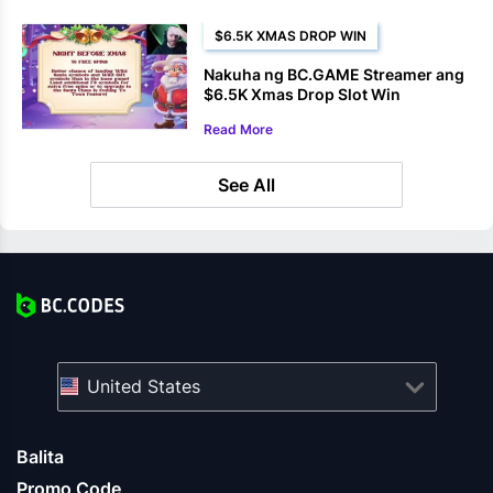
$6.5K XMAS DROP WIN
Nakuha ng BC.GAME Streamer ang
$6.5K Xmas Drop Slot Win
Read More
See All
United States
Balita
Promo Code