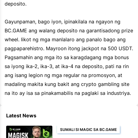
deposito.
Gayunpaman, bago iyon, ipinakilala na ngayon ng
BC.GAME ang walang deposito na garantisadong prize
wheel. Iikot ng mga manlalaro ang panalo bago ang
pagpaparehistro. Mayroon itong jackpot na 500 USDT.
Pagsamahin ang mga ito sa karagdagang mga bonus
sa iyong ika-2, ika-3, at ika-4 na deposito, pati na rin
ang isang legion ng mga regular na promosyon, at
madaling makita kung bakit ang crypto gambling site
na ito ay isa sa pinakamabilis na paglaki sa industriya.
Latest News
SUMALI SI MAGIC SA BC.GAME