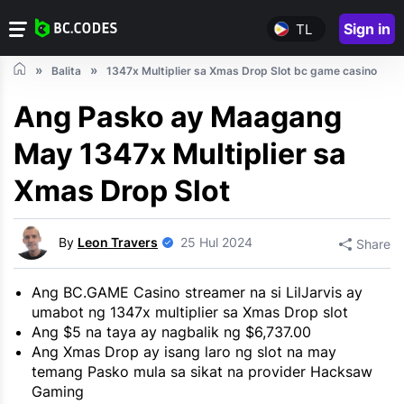
Sign in
TL
Balita
1347x Multiplier sa Xmas Drop Slot bc game casino
Ang Pasko ay Maagang
May 1347x Multiplier sa
Xmas Drop Slot
By
Leon Travers
25 Hul 2024
Share
Ang BC.GAME Casino streamer na si LilJarvis ay
umabot ng 1347x multiplier sa Xmas Drop slot
Ang $5 na taya ay nagbalik ng $6,737.00
Ang Xmas Drop ay isang laro ng slot na may
temang Pasko mula sa sikat na provider Hacksaw
Gaming