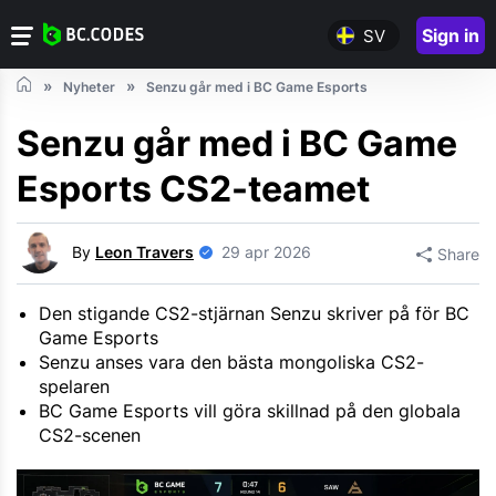
Sign in
SV
Nyheter
Senzu går med i BC Game Esports
Senzu går med i BC Game
Esports CS2-teamet
By
Leon Travers
29 apr 2026
Share
Den stigande CS2-stjärnan Senzu skriver på för BC
Game Esports
Senzu anses vara den bästa mongoliska CS2-
spelaren
BC Game Esports vill göra skillnad på den globala
CS2-scenen