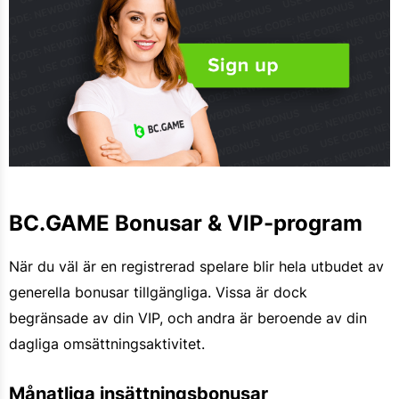
BC.GAME Bonusar & VIP-program
När du väl är en registrerad spelare blir hela utbudet av
generella bonusar tillgängliga. Vissa är dock
begränsade av din VIP, och andra är beroende av din
dagliga omsättningsaktivitet.
Månatliga insättningsbonusar