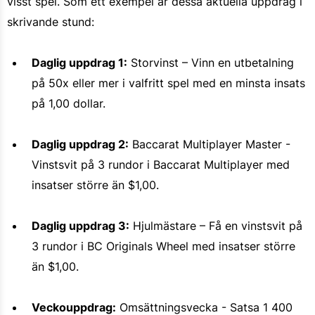
visst spel. Som ett exempel är dessa aktuella uppdrag i
skrivande stund:
Daglig uppdrag 1:
Storvinst – Vinn en utbetalning
på 50x eller mer i valfritt spel med en minsta insats
på 1,00 dollar.
Daglig uppdrag 2:
Baccarat Multiplayer Master -
Vinstsvit på 3 rundor i Baccarat Multiplayer med
insatser större än $1,00.
Daglig uppdrag 3:
Hjulmästare – Få en vinstsvit på
3 rundor i BC Originals Wheel med insatser större
än $1,00.
Veckouppdrag:
Omsättningsvecka - Satsa 1 400