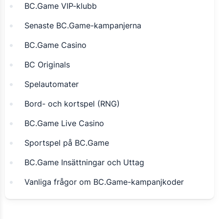
BC.Game VIP-klubb
Senaste BC.Game-kampanjerna
BC.Game Casino
BC Originals
Spelautomater
Bord- och kortspel (RNG)
BC.Game Live Casino
Sportspel på BC.Game
BC.Game Insättningar och Uttag
Vanliga frågor om BC.Game-kampanjkoder