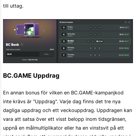
till uttag.
BC.GAME Uppdrag
En annan bonus för vilken en BC.GAME-kampanjkod
inte krävs är "Uppdrag". Varje dag finns det tre nya
dagliga uppdrag och ett veckouppdrag. Uppdragen kan
vara att satsa över ett visst belopp inom tidsgränsen,
uppnå en målmultiplikator eller ha en vinstsvit på ett