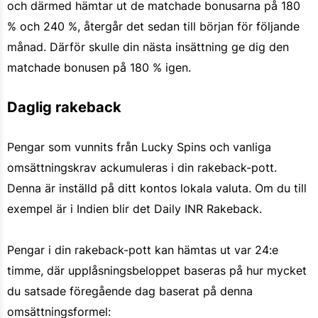
och därmed hämtar ut de matchade bonusarna på 180
% och 240 %, återgår det sedan till början för följande
månad. Därför skulle din nästa insättning ge dig den
matchade bonusen på 180 % igen.
Daglig rakeback
Pengar som vunnits från Lucky Spins och vanliga
omsättningskrav ackumuleras i din rakeback-pott.
Denna är inställd på ditt kontos lokala valuta. Om du till
exempel är i Indien blir det Daily INR Rakeback.
Pengar i din rakeback-pott kan hämtas ut var 24:e
timme, där upplåsningsbeloppet baseras på hur mycket
du satsade föregående dag baserat på denna
omsättningsformel: