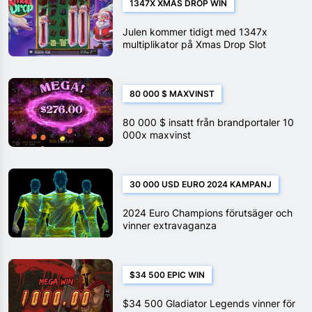
1347X XMAS DROP WIN
Julen kommer tidigt med 1347x
multiplikator på Xmas Drop Slot
80 000 $ MAXVINST
80 000 $ insatt från brandportaler 10
000x maxvinst
30 000 USD EURO 2024 KAMPANJ
2024 Euro Champions förutsäger och
vinner extravaganza
$34 500 EPIC WIN
$34 500 Gladiator Legends vinner för