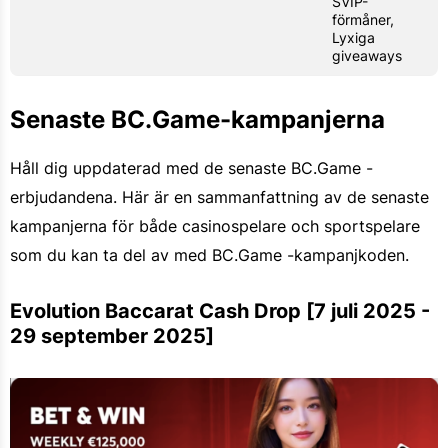
SVIP-
förmåner,
Lyxiga
giveaways
Senaste BC.Game-kampanjerna
Håll dig uppdaterad med de senaste BC.Game -
erbjudandena. Här är en sammanfattning av de senaste
kampanjerna för både casinospelare och sportspelare
som du kan ta del av med BC.Game -kampanjkoden.
Evolution Baccarat Cash Drop [7 juli 2025 -
29 september 2025]