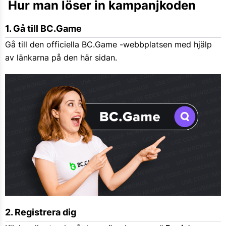
 Hur man löser in kampanjkoden
Gå till BC.Game
Gå till den officiella BC.Game -webbplatsen med hjälp
av länkarna på den här sidan.
Registrera dig