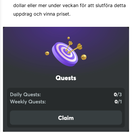
dollar eller mer under veckan för att slutföra detta
uppdrag och vinna priset.