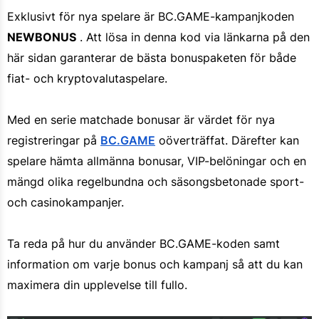
Exklusivt för nya spelare är BC.GAME-kampanjkoden
NEWBONUS
. Att lösa in denna kod via länkarna på den
här sidan garanterar de bästa bonuspaketen för både
fiat- och kryptovalutaspelare.
Med en serie matchade bonusar är värdet för nya
registreringar på
BC.GAME
oöverträffat. Därefter kan
spelare hämta allmänna bonusar, VIP-belöningar och en
mängd olika regelbundna och säsongsbetonade sport-
och casinokampanjer.
Ta reda på hur du använder BC.GAME-koden samt
information om varje bonus och kampanj så att du kan
maximera din upplevelse till fullo.