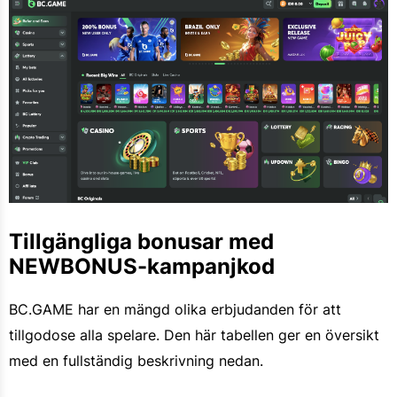
Tillgängliga bonusar med
NEWBONUS-kampanjkod
BC.GAME har en mängd olika erbjudanden för att
tillgodose alla spelare. Den här tabellen ger en översikt
med en fullständig beskrivning nedan.