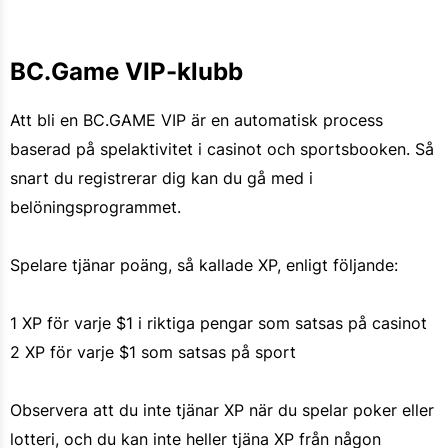
BC.Game VIP-klubb
Att bli en BC.GAME VIP är en automatisk process
baserad på spelaktivitet i casinot och sportsbooken. Så
snart du registrerar dig kan du gå med i
belöningsprogrammet.
Spelare tjänar poäng, så kallade XP, enligt följande:
1 XP för varje $1 i riktiga pengar som satsas på casinot
2 XP för varje $1 som satsas på sport
Observera att du inte tjänar XP när du spelar poker eller
lotteri, och du kan inte heller tjäna XP från någon