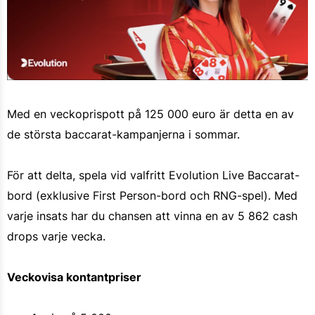
Med en veckoprispott på 125 000 euro är detta en av
de största baccarat-kampanjerna i sommar.
För att delta, spela vid valfritt Evolution Live Baccarat-
bord (exklusive First Person-bord och RNG-spel). Med
varje insats har du chansen att vinna en av 5 862 cash
drops varje vecka.
Veckovisa kontantpriser